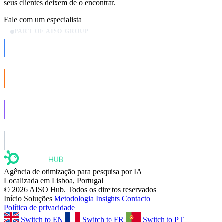
seus clientes deixem de o encontrar.
Fale com um especialista
PART OF AISO GROUP
AISO Dev
Ship AI, not slideware.
AISO Buzz
Social that actually grows.
AISO Learn
Learn to show up in AI answers.
AISO Group
The specialist AI group for real businesses.
Agência de otimização para pesquisa por IA
Localizada em Lisboa, Portugal
© 2026 AISO Hub. Todos os direitos reservados
Início
Soluções
Metodologia
Insights
Contacto
Política de privacidade
Switch to EN
Switch to FR
Switch to PT