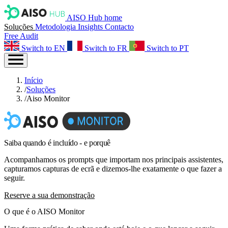
AISO Hub home
Soluções
Metodologia
Insights
Contacto
Free Audit
Switch to EN
Switch to FR
Switch to PT
Início
/
Soluções
/
Aiso Monitor
Saiba
quando é incluído
- e porquê
Acompanhamos os prompts que importam nos principais assistentes,
capturamos capturas de ecrã e dizemos-lhe exatamente o que fazer a
seguir.
Reserve a sua demonstração
O que é o
AISO Monitor