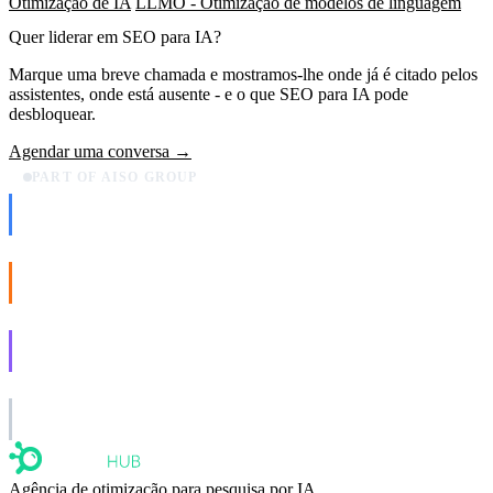
Otimização de IA
LLMO - Otimização de modelos de linguagem
Quer liderar em
SEO para IA
?
Marque uma breve chamada e mostramos‑lhe onde já é citado pelos
assistentes, onde está ausente - e o que SEO para IA pode
desbloquear.
Agendar uma conversa →
PART OF AISO GROUP
AISO Dev
Ship AI, not slideware.
AISO Buzz
Social that actually grows.
AISO Learn
Learn to show up in AI answers.
AISO Group
The specialist AI group for real businesses.
Agência de otimização para pesquisa por IA