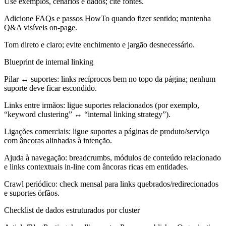
Use exemplos, cenários e dados; cite fontes.
Adicione FAQs e passos HowTo quando fizer sentido; mantenha
Q&A visíveis on-page.
Tom direto e claro; evite enchimento e jargão desnecessário.
Blueprint de internal linking
Pilar ↔ suportes: links recíprocos bem no topo da página; nenhum
suporte deve ficar escondido.
Links entre irmãos: ligue suportes relacionados (por exemplo,
“keyword clustering” ↔ “internal linking strategy”).
Ligações comerciais: ligue suportes a páginas de produto/serviço
com âncoras alinhadas à intenção.
Ajuda à navegação: breadcrumbs, módulos de conteúdo relacionado
e links contextuais in-line com âncoras ricas em entidades.
Crawl periódico: check mensal para links quebrados/redirecionados
e suportes órfãos.
Checklist de dados estruturados por cluster