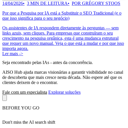
14/04/2026
3 MIN DE LEITURA
POR GRÉGORY STOOS
Por que a Pesquisa por IA está a Substituir o SEO Tradicional (e o
que isso significa para o seu negócio)
Os assistentes de IA respondem diretamente às perguntas — sem
links azuis, sem cliques. Para empresas que construíram o seu
crescimento na pesquisa orgânica, esta é uma mudança estrutural
que requer um novo manual. Veja o que está a mudar e por que isso
importa agora.
Ler mais ->
Seja encontrado pelas IAs
- antes da concorrência.
AISO Hub ajuda marcas visionárias a garantir visibilidade no canal
de descoberta que mais cresce nesta década. Não espere até que os
clientes deixem de o encontrar.
Fale com um especialista
Explorar soluções
BEFORE YOU GO
Don't miss the AI search shift