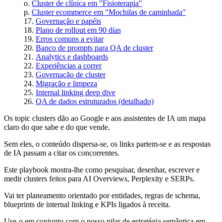
Cluster de clínica em "Fisioterapia"
Cluster ecommerce em "Mochilas de caminhada"
Governação e papéis
Plano de rollout em 90 dias
Erros comuns a evitar
Banco de prompts para QA de cluster
Analytics e dashboards
Experiências a correr
Governação de cluster
Migração e limpeza
Internal linking deep dive
QA de dados estruturados (detalhado)
Os topic clusters dão ao Google e aos assistentes de IA um mapa
claro do que sabe e do que vende.
Sem eles, o conteúdo dispersa-se, os links partem-se e as respostas
de IA passam a citar os concorrentes.
Este playbook mostra-lhe como pesquisar, desenhar, escrever e
medir clusters feitos para AI Overviews, Perplexity e SERPs.
Vai ter planeamento orientado por entidades, regras de schema,
blueprints de internal linking e KPIs ligados à receita.
Use-o em conjunto com o nosso pilar de estratégia semântica em