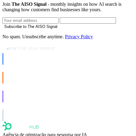
Join
The AISO Signal
- monthly insights on how AI search is
changing how customers find businesses like yours.
Subscribe to The AISO Signal
No spam. Unsubscribe anytime.
Privacy Policy
PART OF AISO GROUP
AISO Dev
Ship AI, not slideware.
AISO Buzz
Social that actually grows.
AISO Learn
Learn to show up in AI answers.
AISO Group
The specialist AI group for real businesses.
Agência de otimização para pesquisa por IA