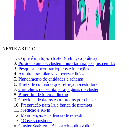
NESTE ARTIGO
O que é um topic cluster (definição prática)
Porque é que os clusters importam na pesquisa em IA
Pesquisa: encontrar tópicos e intenções
Arquitetura: pilares, suportes e links
Planeamento de entidades e schema
Briefs de conteúdo que reforçam a estrutura
Guidelines de escrita para páginas de cluster
Blueprint de internal linking
Checklist de dados estruturados por cluster
Preparação para IA e banca de prompts
Medição e KPIs
Manutenção e cadência de refresh
“Case snapshots”
Cluster SaaS em "AI search optimization"