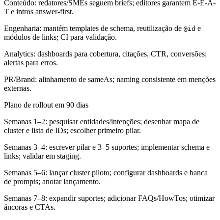
Conteúdo: redatores/SMEs seguem briefs; editores garantem E-E-A-
T e intros answer-first.
Engenharia: mantém templates de schema, reutilização de
e
@id
módulos de links; CI para validação.
Analytics: dashboards para cobertura, citações, CTR, conversões;
alertas para erros.
PR/Brand: alinhamento de sameAs; naming consistente em menções
externas.
Plano de rollout em 90 dias
Semanas 1–2: pesquisar entidades/intenções; desenhar mapa de
cluster e lista de IDs; escolher primeiro pilar.
Semanas 3–4: escrever pilar e 3–5 suportes; implementar schema e
links; validar em staging.
Semanas 5–6: lançar cluster piloto; configurar dashboards e banca
de prompts; anotar lançamento.
Semanas 7–8: expandir suportes; adicionar FAQs/HowTos; otimizar
âncoras e CTAs.