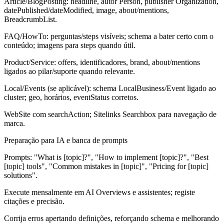
Article/BlogPosting: headline, autor Person, publisher Organization,
datePublished/dateModified, image, about/mentions,
BreadcrumbList.
FAQ/HowTo: perguntas/steps visíveis; schema a bater certo com o
conteúdo; imagens para steps quando útil.
Product/Service: offers, identificadores, brand, about/mentions
ligados ao pilar/suporte quando relevante.
Local/Events (se aplicável): schema LocalBusiness/Event ligado ao
cluster; geo, horários, eventStatus corretos.
WebSite com searchAction; Sitelinks Searchbox para navegação de
marca.
Preparação para IA e banca de prompts
Prompts: "What is [topic]?", "How to implement [topic]?", "Best
[topic] tools", "Common mistakes in [topic]", "Pricing for [topic]
solutions".
Execute mensalmente em AI Overviews e assistentes; registe
citações e precisão.
Corrija erros apertando definições, reforçando schema e melhorando