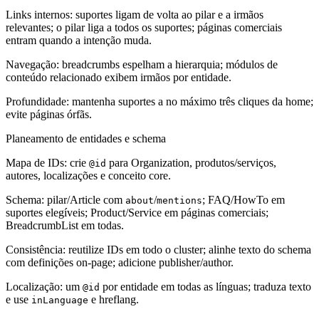
Links internos: suportes ligam de volta ao pilar e a irmãos
relevantes; o pilar liga a todos os suportes; páginas comerciais
entram quando a intenção muda.
Navegação: breadcrumbs espelham a hierarquia; módulos de
conteúdo relacionado exibem irmãos por entidade.
Profundidade: mantenha suportes a no máximo três cliques da home;
evite páginas órfãs.
Planeamento de entidades e schema
Mapa de IDs: crie
para Organization, produtos/serviços,
@id
autores, localizações e conceito core.
Schema: pilar/Article com
/
; FAQ/HowTo em
about
mentions
suportes elegíveis; Product/Service em páginas comerciais;
BreadcrumbList em todas.
Consistência: reutilize IDs em todo o cluster; alinhe texto do schema
com definições on-page; adicione publisher/author.
Localização: um
por entidade em todas as línguas; traduza texto
@id
e use
e hreflang.
inLanguage