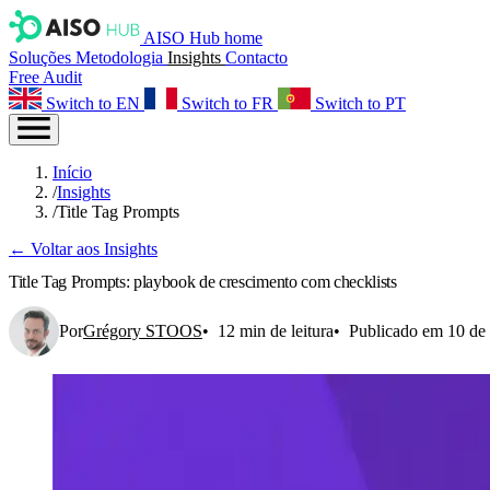
AISO Hub home
Soluções
Metodologia
Insights
Contacto
Free Audit
Switch to EN
Switch to FR
Switch to PT
Início
/
Insights
/
Title Tag Prompts
← Voltar aos Insights
Title Tag Prompts: playbook de crescimento com checklists
Por
Grégory STOOS
12 min de leitura
Publicado em 10 de