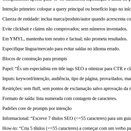
Intenção primeiro: coloque a query principal ou benefício logo no iníc
Clareza de entidade: inclua marca/produto/autor quando acrescenta co
Evite clickbait e claims não comprovados; sem números inventados.
Em YMYL, mantenha tom neutro e factual; não prometa resultados.
Especifique língua/mercado para evitar saídas no idioma errado.
Blocos de construção para prompts
Papel: “És um especialista em title tags SEO a otimizar para CTR e cl
Inputs: keyword/intenção, audiência, tipo de página, prova/dados, mar
Restrições: sem fluff, sem pontos de exclamação salvo aprovação da mar
Formato de saída: lista numerada com contagem de caracteres.
Padrões core de prompts por intenção
Informacional: “Escreve 7 títulos SEO (<=55 caracteres) para um guia s
How-to: “Cria 5 títulos (<=55 caracteres) a começar com um verbo para