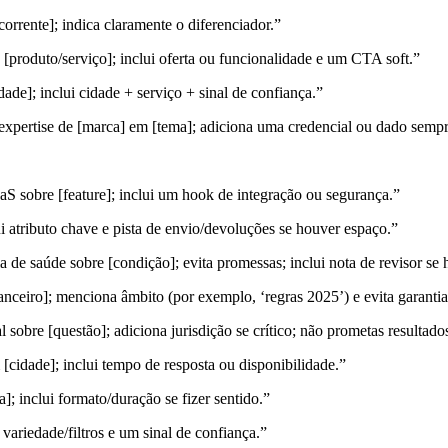
orrente]; indica claramente o diferenciador.”
 [produto/serviço]; inclui oferta ou funcionalidade e um CTA soft.”
dade]; inclui cidade + serviço + sinal de confiança.”
expertise de [marca] em [tema]; adiciona uma credencial ou dado sempr
aS sobre [feature]; inclui um hook de integração ou segurança.”
i atributo chave e pista de envio/devoluções se houver espaço.”
 de saúde sobre [condição]; evita promessas; inclui nota de revisor se
nceiro]; menciona âmbito (por exemplo, ‘regras 2025’) e evita garantia
sobre [questão]; adiciona jurisdição se crítico; não prometas resultado
 [cidade]; inclui tempo de resposta ou disponibilidade.”
; inclui formato/duração se fizer sentido.”
 variedade/filtros e um sinal de confiança.”