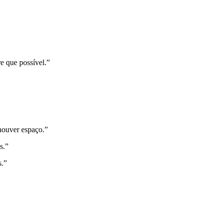
e que possível.”
 houver espaço.”
s.”
s.”