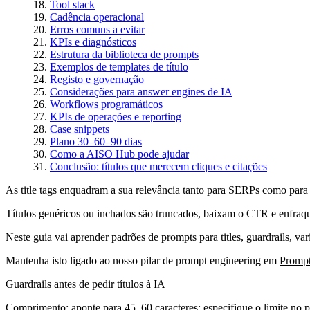
Tool stack
Cadência operacional
Erros comuns a evitar
KPIs e diagnósticos
Estrutura da biblioteca de prompts
Exemplos de templates de título
Registo e governação
Considerações para answer engines de IA
Workflows programáticos
KPIs de operações e reporting
Case snippets
Plano 30–60–90 dias
Como a AISO Hub pode ajudar
Conclusão: títulos que merecem cliques e citações
As title tags enquadram a sua relevância tanto para SERPs como para 
Títulos genéricos ou inchados são truncados, baixam o CTR e enfraq
Neste guia vai aprender padrões de prompts para titles, guardrails, var
Mantenha isto ligado ao nosso pilar de prompt engineering em
Promp
Guardrails antes de pedir títulos à IA
Comprimento: aponte para 45–60 caracteres; especifique o limite no 