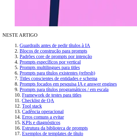
NESTE ARTIGO
Guardrails antes de pedir títulos à IA
Blocos de construção para prompts
Padrões core de prompts por intenção
Prompts específicos por vertical
Prompts multilingues para titles
Prompts para títulos existentes (refresh)
Titles conscientes de entidades e schema
Prompts focados em pesquisa IA e answer engines
Prompts para títulos programáticos / em escala
Framework de testes para titles
Checklist de QA
Tool stack
Cadência operacional
Erros comuns a evitar
KPIs e diagnósticos
Estrutura da biblioteca de prompts
Exemplos de templates de título