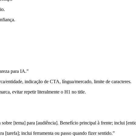
io.
nfiança.
areza para IA.”
ca/entidade, indicação de CTA, língua/mercado, limite de caracteres.
ca, evitar repetir literalmente o H1 no title.
obre [tema] para [audiência]. Benefício principal à frente; inclui [ent
 [tarefa]; inclui ferramenta ou passo quando fizer sentido.”