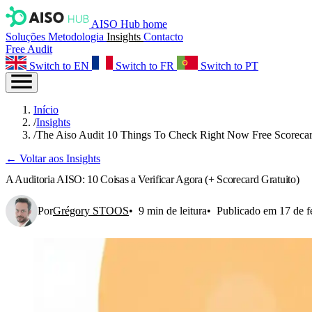
AISO Hub home
Soluções
Metodologia
Insights
Contacto
Free Audit
Switch to EN
Switch to FR
Switch to PT
Início
/
Insights
/
The Aiso Audit 10 Things To Check Right Now Free Scoreca
← Voltar aos Insights
A Auditoria AISO: 10 Coisas a Verificar Agora (+ Scorecard Gratuito)
Por
Grégory STOOS
9 min de leitura
Publicado em 17 de f