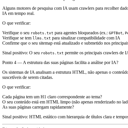
Alguns motores de pesquisa com IA usam crawlers para recolher dados
IA em tempo real.
O que verificar:
Verifique o seu
para agentes bloqueados (ex.:
,
robots.txt
GPTBot
P
Verifique se tem
para sinalizar compatibilidade com IA
llms.txt
Confirme que o seu sitemap está atualizado e submetido nos principai
Sinal positivo:
O seu
permite os principais crawlers de 
robots.txt
Ponto 4 — A estrutura das suas páginas facilita a análise por IA?
Os sistemas de IA analisam a estrutura HTML, não apenas o conteúdo
suscetíveis de serem citadas.
O que verificar:
Cada página tem um H1 claro correspondente ao tema?
O seu conteúdo está em HTML limpo (não apenas renderizado no lado
As suas páginas carregam rapidamente?
Sinal positivo:
HTML estático com hierarquia de títulos clara e temp