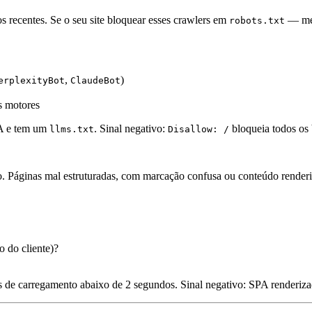
 recentes. Se o seu site bloquear esses crawlers em
— mes
robots.txt
,
)
erplexityBot
ClaudeBot
s motores
IA e tem um
.
Sinal negativo:
bloqueia todos os 
llms.txt
Disallow: /
. Páginas mal estruturadas, com marcação confusa ou conteúdo renderiz
 do cliente)?
os de carregamento abaixo de 2 segundos.
Sinal negativo:
SPA renderizad