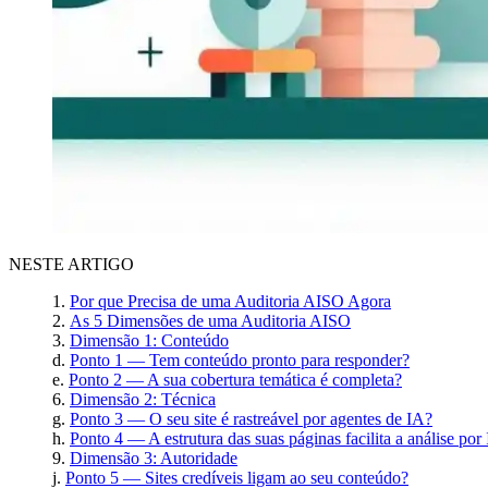
NESTE ARTIGO
Por que Precisa de uma Auditoria AISO Agora
As 5 Dimensões de uma Auditoria AISO
Dimensão 1: Conteúdo
Ponto 1 — Tem conteúdo pronto para responder?
Ponto 2 — A sua cobertura temática é completa?
Dimensão 2: Técnica
Ponto 3 — O seu site é rastreável por agentes de IA?
Ponto 4 — A estrutura das suas páginas facilita a análise por
Dimensão 3: Autoridade
Ponto 5 — Sites credíveis ligam ao seu conteúdo?