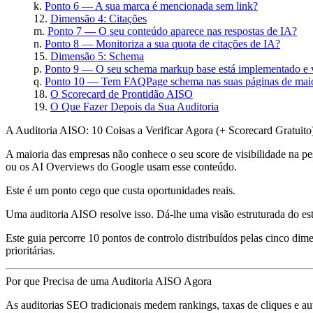
Ponto 6 — A sua marca é mencionada sem link?
Dimensão 4: Citações
Ponto 7 — O seu conteúdo aparece nas respostas de IA?
Ponto 8 — Monitoriza a sua quota de citações de IA?
Dimensão 5: Schema
Ponto 9 — O seu schema markup base está implementado e 
Ponto 10 — Tem FAQPage schema nas suas páginas de maio
O Scorecard de Prontidão AISO
O Que Fazer Depois da Sua Auditoria
A Auditoria AISO: 10 Coisas a Verificar Agora (+ Scorecard Gratuito
A maioria das empresas não conhece o seu score de visibilidade na
ou os AI Overviews do Google usam esse conteúdo.
Este é um ponto cego que custa oportunidades reais.
Uma auditoria AISO resolve isso. Dá-lhe uma visão estruturada do est
Este guia percorre 10 pontos de controlo distribuídos pelas cinco di
prioritárias.
Por que Precisa de uma Auditoria AISO Agora
As auditorias SEO tradicionais medem rankings, taxas de cliques e a