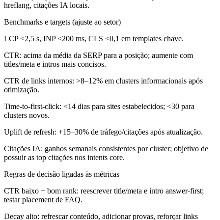
hreflang, citações IA locais.
Benchmarks e targets (ajuste ao setor)
LCP <2,5 s, INP <200 ms, CLS <0,1 em templates chave.
CTR: acima da média da SERP para a posição; aumente com
titles/meta e intros mais concisos.
CTR de links internos: >8–12% em clusters informacionais após
otimização.
Time-to-first-click: <14 dias para sites estabelecidos; <30 para
clusters novos.
Uplift de refresh: +15–30% de tráfego/citações após atualização.
Citações IA: ganhos semanais consistentes por cluster; objetivo de
possuir as top citações nos intents core.
Regras de decisão ligadas às métricas
CTR baixo + bom rank: reescrever title/meta e intro answer-first;
testar placement de FAQ.
Decay alto: refrescar conteúdo, adicionar provas, reforçar links