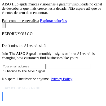
AISO Hub ajuda marcas visionárias a garantir visibilidade no canal
de descoberta que mais cresce nesta década. Não espere até que os
clientes deixem de o encontrar.
Fale com um especialista
Explorar soluções
BEFORE YOU GO
Don't miss the AI search shift
Join
The AISO Signal
- monthly insights on how AI search is
changing how customers find businesses like yours.
Subscribe to The AISO Signal
No spam. Unsubscribe anytime.
Privacy Policy
PART OF AISO GROUP
AISO Dev
Ship AI, not slideware.