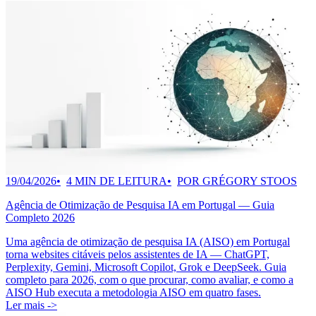
19/04/2026
4 MIN DE LEITURA
POR GRÉGORY STOOS
Agência de Otimização de Pesquisa IA em Portugal — Guia
Completo 2026
Uma agência de otimização de pesquisa IA (AISO) em Portugal
torna websites citáveis pelos assistentes de IA — ChatGPT,
Perplexity, Gemini, Microsoft Copilot, Grok e DeepSeek. Guia
completo para 2026, com o que procurar, como avaliar, e como a
AISO Hub executa a metodologia AISO em quatro fases.
Ler mais ->