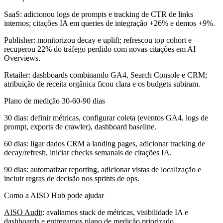
SaaS: adicionou logs de prompts e tracking de CTR de links
internos; citações IA em queries de integração +26% e demos +9%.
Publisher: monitorizou decay e uplift; refrescou top cohort e
recuperou 22% do tráfego perdido com novas citações em AI
Overviews.
Retailer: dashboards combinando GA4, Search Console e CRM;
atribuição de receita orgânica ficou clara e os budgets subiram.
Plano de medição 30-60-90 dias
30 dias: definir métricas, configurar coleta (eventos GA4, logs de
prompt, exports de crawler), dashboard baseline.
60 dias: ligar dados CRM a landing pages, adicionar tracking de
decay/refresh, iniciar checks semanais de citações IA.
90 dias: automatizar reporting, adicionar vistas de localização e
incluir regras de decisão nos sprints de ops.
Como a AISO Hub pode ajudar
AISO Audit
: avaliamos stack de métricas, visibilidade IA e
dashboards e entregamos plano de medição priorizado.