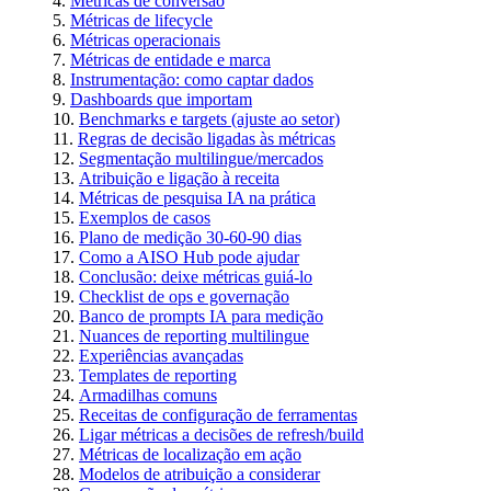
Métricas de conversão
Métricas de lifecycle
Métricas operacionais
Métricas de entidade e marca
Instrumentação: como captar dados
Dashboards que importam
Benchmarks e targets (ajuste ao setor)
Regras de decisão ligadas às métricas
Segmentação multilingue/mercados
Atribuição e ligação à receita
Métricas de pesquisa IA na prática
Exemplos de casos
Plano de medição 30-60-90 dias
Como a AISO Hub pode ajudar
Conclusão: deixe métricas guiá-lo
Checklist de ops e governação
Banco de prompts IA para medição
Nuances de reporting multilingue
Experiências avançadas
Templates de reporting
Armadilhas comuns
Receitas de configuração de ferramentas
Ligar métricas a decisões de refresh/build
Métricas de localização em ação
Modelos de atribuição a considerar