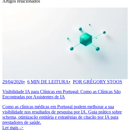
Artigos relacionados
29/04/2026
6 MIN DE LEITURA
POR GRÉGORY STOOS
Visibilidade IA para Clínicas em Portugal: Como as Clínicas São
Encontradas por Assistentes de IA
Como as clínicas médicas em Portugal podem melhorar a sua
visibilidade nos resultados de pesquisa por IA. Guia prático sobre
schema, otimização entitária e estratégias de citação por IA para
prestadores de saúde.
Ler mais ->