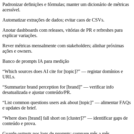
Padronizar definições e fórmulas; manter um dicionário de métricas
acessível.
Automatizar extrações de dados; evitar caos de CSVs.
Anotar dashboards com releases, vitórias de PR e refreshes para
explicar variações.
Rever métricas mensalmente com stakeholders; alinhar próximas
ações e owners.
Banco de prompts IA para medição
“Which sources does AI cite for [topic]?” — registar domínios e
URLs.
“Summarize brand perception for [brand]” — verificar info
desatualizada e ajustar conteúdo/PR.
“List common questions users ask about [topic]” — alimentar FAQs
e updates de brief.
“Where does [brand] fall short on [cluster]?” — identificar gaps de
conteúdo e prova.
Guarde outputs nos logs de prompts; compare mês a mês.