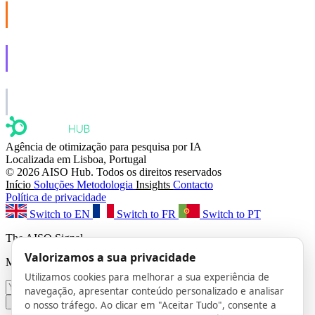
AISO Buzz
Social that actually grows.
AISO Learn
Learn to show up in AI answers.
AISO Group
The specialist AI group for real businesses.
Agência de otimização para pesquisa por IA
Localizada em Lisboa, Portugal
© 2026 AISO Hub. Todos os direitos reservados
Início
Soluções
Metodologia
Insights
Contacto
Política de privacidade
Switch to EN
Switch to FR
Switch to PT
The AISO Signal
Valorizamos a sua privacidade
Monthly AI search insights. No spam.
Utilizamos cookies para melhorar a sua experiência de
navegação, apresentar conteúdo personalizado e analisar
Subscribe
o nosso tráfego. Ao clicar em "Aceitar Tudo", consente a