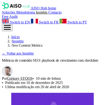
AISO Hub home
Soluções
Metodologia
Insights
Contacto
Free Audit
Switch to EN
Switch to FR
Switch to PT
Início
/
Insights
/
Seo Content Metrics
← Voltar aos Insights
Métricas de conteúdo SEO: playbook de crescimento com checklists
Por
Grégory STOOS
10 min de leitura
Publicado em 10 de dezembro de 2025
Ultíma modificação em 20 de abril de 2026