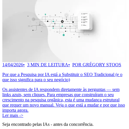
14/04/2026
3 MIN DE LEITURA
POR GRÉGORY STOOS
Por que a Pesquisa por IA está a Substituir o SEO Tradicional (e o
que isso significa para o seu negócio)
Os assistentes de IA respondem diretamente às perguntas — sem
links azuis, sem cliques. Para empresas que construíram o seu
crescimento na pesquisa orgânica, esta é uma mudança estrutural
que requer um novo manual. Veja o que está a mudar e por que isso
importa agora.
Ler mais ->
Seja encontrado pelas IAs
- antes da concorrência.