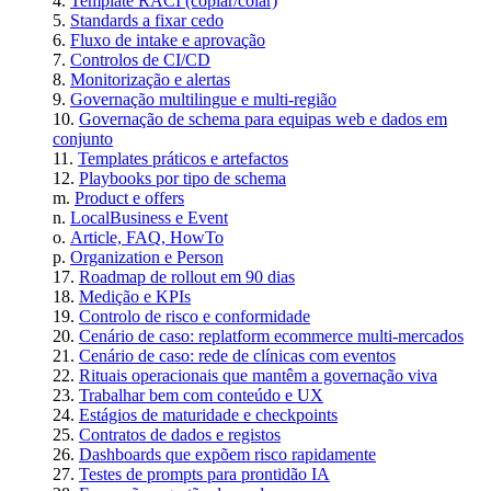
Template RACI (copiar/colar)
Standards a fixar cedo
Fluxo de intake e aprovação
Controlos de CI/CD
Monitorização e alertas
Governação multilingue e multi-região
Governação de schema para equipas web e dados em
conjunto
Templates práticos e artefactos
Playbooks por tipo de schema
Product e offers
LocalBusiness e Event
Article, FAQ, HowTo
Organization e Person
Roadmap de rollout em 90 dias
Medição e KPIs
Controlo de risco e conformidade
Cenário de caso: replatform ecommerce multi-mercados
Cenário de caso: rede de clínicas com eventos
Rituais operacionais que mantêm a governação viva
Trabalhar bem com conteúdo e UX
Estágios de maturidade e checkpoints
Contratos de dados e registos
Dashboards que expõem risco rapidamente
Testes de prompts para prontidão IA