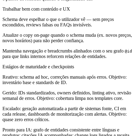
Trabalhar bem com conteúdo e UX
Schema deve espelhar o que o utilizador vê — sem preços
escondidos, reviews falsas ou FAQs invisíveis.
Atualize o copy on-page quando o schema muda (ex. novos preços,
novos horários) para não perder confiança.
Mantenha navegação e breadcrumbs alinhados com o seu grafo
@id
para que links internos reforcem relações de entidades.
Estágios de maturidade e checkpoints
Reativo: schema ad hoc, correções manuais após erros. Objetivo:
inventário base e standards de ID.
Gerido: IDs standardizados, owners definidos, linting ativo, revisão
semanal de erros. Objetivo: cobertura limpa nos templates core.
Escalado: geração automatizada a partir de sistemas fonte, CI em
cada release, dashboards de monitorização com alertas. Objetivo:
quase zero erros críticos.
Pronto para IA: grafo de entidades consistente entre línguas e
produtos; citações IA acompanhadas; change logs ligados a receita.