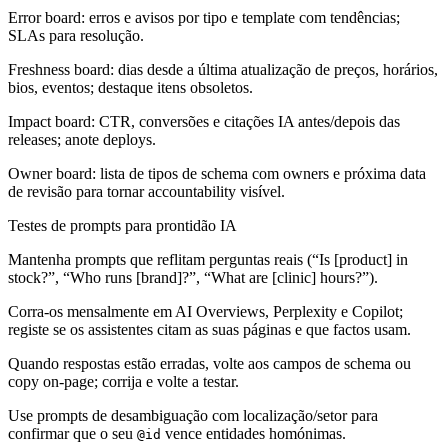
Error board: erros e avisos por tipo e template com tendências;
SLAs para resolução.
Freshness board: dias desde a última atualização de preços, horários,
bios, eventos; destaque itens obsoletos.
Impact board: CTR, conversões e citações IA antes/depois das
releases; anote deploys.
Owner board: lista de tipos de schema com owners e próxima data
de revisão para tornar accountability visível.
Testes de prompts para prontidão IA
Mantenha prompts que reflitam perguntas reais (“Is [product] in
stock?”, “Who runs [brand]?”, “What are [clinic] hours?”).
Corra-os mensalmente em AI Overviews, Perplexity e Copilot;
registe se os assistentes citam as suas páginas e que factos usam.
Quando respostas estão erradas, volte aos campos de schema ou
copy on-page; corrija e volte a testar.
Use prompts de desambiguação com localização/setor para
confirmar que o seu
vence entidades homónimas.
@id