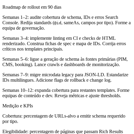
Roadmap de rollout em 90 dias
Semanas 1–2: audite cobertura de schema, IDs e erros Search
Console. Redija standards (
, sameAs, campos por tipo). Forme a
@id
equipa de governação.
Semanas 3–4: implemente linting em CI e checks de HTML
renderizado. Construa fichas de spec e mapa de IDs. Corrija erros
críticos nos templates principais.
Semanas 5–6: ligue a geração de schema às fontes primárias (PIM,
CMS, booking). Lance crawls e dashboards de monitorização.
Semanas 7–9: migre microdata legacy para JSON-LD. Estandarize
IDs multilingues. Adicione flags de rollback e change log.
Semanas 10–12: expanda cobertura para restantes templates. Forme
equipas de conteúdo e dev. Reveja métricas e ajuste thresholds.
Medição e KPIs
Cobertura: percentagem de URLs-alvo a emitir schema requerido
por tipo.
Elegibilidade: percentagem de páginas que passam Rich Results