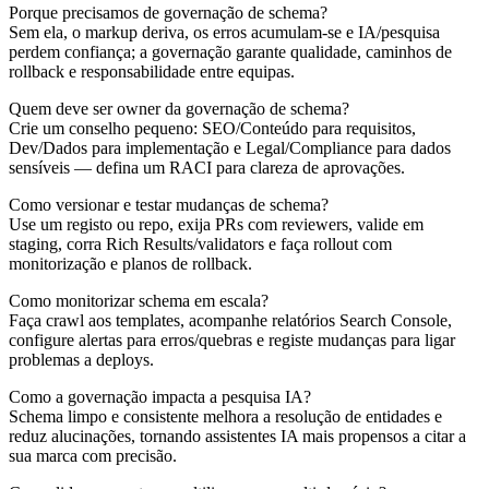
Porque precisamos de governação de schema?
Sem ela, o markup deriva, os erros acumulam-se e IA/pesquisa
perdem confiança; a governação garante qualidade, caminhos de
rollback e responsabilidade entre equipas.
Quem deve ser owner da governação de schema?
Crie um conselho pequeno: SEO/Conteúdo para requisitos,
Dev/Dados para implementação e Legal/Compliance para dados
sensíveis — defina um RACI para clareza de aprovações.
Como versionar e testar mudanças de schema?
Use um registo ou repo, exija PRs com reviewers, valide em
staging, corra Rich Results/validators e faça rollout com
monitorização e planos de rollback.
Como monitorizar schema em escala?
Faça crawl aos templates, acompanhe relatórios Search Console,
configure alertas para erros/quebras e registe mudanças para ligar
problemas a deploys.
Como a governação impacta a pesquisa IA?
Schema limpo e consistente melhora a resolução de entidades e
reduz alucinações, tornando assistentes IA mais propensos a citar a
sua marca com precisão.