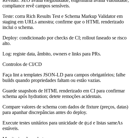
Revisão: SEO avalia elegibilidade; engenharia avalia viabilidade;
compliance revê campos sensíveis.
Teste: corra Rich Results Test e Schema Markup Validator em
staging em URLs amostra; confirme que o HTML renderizado
inclui o schema.
Deploy: condicionado por checks de CI; rollout faseado se risco
alto.
Log: registe data, âmbito, owners e links para PRs.
Controlos de CI/CD
Faça lint a templates JSON-LD para campos obrigatórios; falhe
builds quando propriedades faltam ou estão vazias.
Guarde snapshots de HTML renderizado em CI para confirmar
schema após hydration; detete remoções acidentais.
Compare valores de schema com dados de fixture (preços, datas)
para apanhar discrepâncias antes do deploy.
Execute testes unitários para unicidade de
e listas sameAs
@id
estáveis.