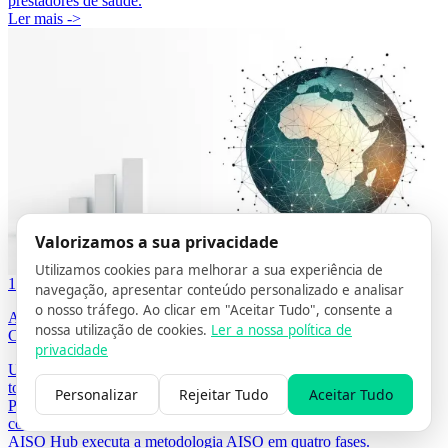
prestadores de saúde.
Ler mais ->
Valorizamos a sua privacidade
Utilizamos cookies para melhorar a sua experiência de
19/04/2026
4 MIN DE LEITURA
POR GRÉGORY STOOS
navegação, apresentar conteúdo personalizado e analisar
o nosso tráfego. Ao clicar em "Aceitar Tudo", consente a
Agência de Otimização de Pesquisa IA em Portugal — Guia
nossa utilização de cookies.
Ler a nossa política de
Completo 2026
privacidade
Uma agência de otimização de pesquisa IA (AISO) em Portugal
torna websites citáveis pelos assistentes de IA — ChatGPT,
Personalizar
Rejeitar Tudo
Aceitar Tudo
Perplexity, Gemini, Microsoft Copilot, Grok e DeepSeek. Guia
completo para 2026, com o que procurar, como avaliar, e como a
AISO Hub executa a metodologia AISO em quatro fases.