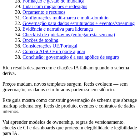
Formação e gestão de mudança
Lidar com migrações e redesigns
Orçamento e recursos
Configurações multi-marca e multi-domínio
Governação para dados estruturados + eventos/streaming
Evidência e narrativa para liderança
Checklist de quick-wins (entregar esta semana)
Opções de tooling
Considerações UE/Portugal
Como a AISO Hub pode ajudar
Conclusão: governação é a sua apólice de seguro
Rich results desaparecem e citações IA falham quando o schema
deriva.
Preços mudam, novos templates surgem, feeds evoluem — sem
governação, os dados estruturados partem-se em silêncio.
Este guia mostra como construir governação de schema que abrange
markup schema.org, feeds de produto, eventos e contratos de dados
internos.
Vai aprender modelos de ownership, regras de versionamento,
checks de CI e dashboards que protegem elegibilidade e legibilidade
para IA.