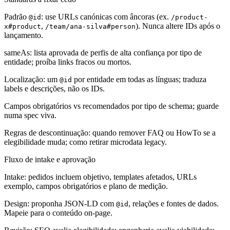
Padrão
: use URLs canónicas com âncoras (ex.
@id
/product-
,
). Nunca altere IDs após o
x#product
/team/ana-silva#person
lançamento.
sameAs: lista aprovada de perfis de alta confiança por tipo de
entidade; proíba links fracos ou mortos.
Localização: um
por entidade em todas as línguas; traduza
@id
labels e descrições, não os IDs.
Campos obrigatórios vs recomendados por tipo de schema; guarde
numa spec viva.
Regras de descontinuação: quando remover FAQ ou HowTo se a
elegibilidade muda; como retirar microdata legacy.
Fluxo de intake e aprovação
Intake: pedidos incluem objetivo, templates afetados, URLs
exemplo, campos obrigatórios e plano de medição.
Design: proponha JSON-LD com
, relações e fontes de dados.
@id
Mapeie para o conteúdo on-page.