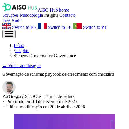
AISO Hub home
Soluções
Metodologia
Insights
Contacto
Free Audit
Switch to EN
Switch to FR
Switch to PT
Início
/
Insights
/
Schema Governance Governance
← Voltar aos Insights
Governação de schema: playbook de crescimento com checklists
Por
Grégory STOOS
14 min de leitura
Publicado em 10 de dezembro de 2025
Ultíma modificação em 20 de abril de 2026