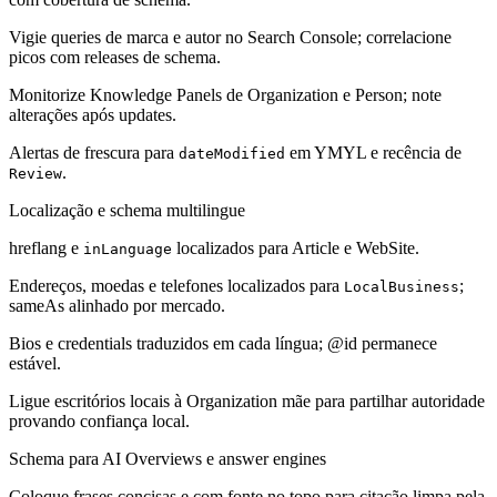
Vigie queries de marca e autor no Search Console; correlacione
picos com releases de schema.
Monitorize Knowledge Panels de Organization e Person; note
alterações após updates.
Alertas de frescura para
em YMYL e recência de
dateModified
.
Review
Localização e schema multilingue
hreflang e
localizados para Article e WebSite.
inLanguage
Endereços, moedas e telefones localizados para
;
LocalBusiness
sameAs alinhado por mercado.
Bios e credentials traduzidos em cada língua; @id permanece
estável.
Ligue escritórios locais à Organization mãe para partilhar autoridade
provando confiança local.
Schema para AI Overviews e answer engines
Coloque frases concisas e com fonte no topo para citação limpa pela