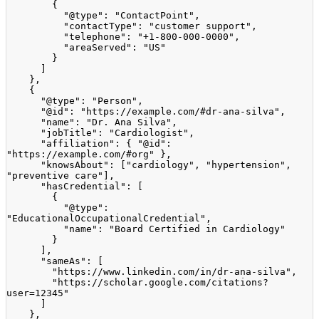
{
"@type"
:
"ContactPoint"
,
"contactType"
:
"customer support"
,
"telephone"
:
"+1-800-000-0000"
,
"areaServed"
:
"US"
}
]
}
,
{
"@type"
:
"Person"
,
"@id"
:
"https://example.com/#dr-ana-silva"
,
"name"
:
"Dr. Ana Silva"
,
"jobTitle"
:
"Cardiologist"
,
"affiliation"
:
{
"@id"
:
"https://example.com/#org"
}
,
"knowsAbout"
:
[
"cardiology"
,
"hypertension"
,
"preventive care"
]
,
"hasCredential"
:
[
{
"@type"
:
"EducationalOccupationalCredential"
,
"name"
:
"Board Certified in Cardiology"
}
]
,
"sameAs"
:
[
"https://www.linkedin.com/in/dr-ana-silva"
,
"https://scholar.google.com/citations?
user=12345"
]
}
,