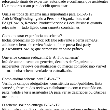
reforçando sinais de expertise, autoridade e confiança que assistentes
IA e motores usam para decidir quem citar.
Quais os tipos de schema mais importantes para E-E-A-T?
Article/BlogPosting ligado a Person e Organization, mais
FAQ/HowTo, Review, Product/Service e LocalBusiness quando
relevante — tudo ligado com sameAs consistentes.
Como mostrar experiência no schema?
Inclua credenciais do autor, jobTitle relevante e perfis sameAs;
adicione schema de review/testemunho e prova first-party
(CaseStudy/HowTo) que demonstre trabalho prático.
Que erros comuns reduzem E-E-A-T no schema?
Info de autor ausente ou genérica, detalhes de Organization
incoerentes, reviews desatualizadas ou marcar conteúdo não visível
— mantenha schema verdadeiro e atualizado.
Como auditar schema para E-E-A-T?
Verifique campos obrigatórios, consistência autor/publisher, links
sameAs, frescura dos reviews e alinhamento com o conteúdo on-
page; valide e teste assistentes IA para ver se descrições ou citações
melhoram.
O schema sozinho entrega E-E-A-T?
Não — ele amplifica sinais reais; precisa de autores credíveis, fontes