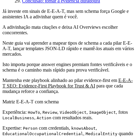
Conclusão: tornar a evidência duradoura
Já investe em sinais de E-E-A-T, mas sem schema força Google e
assistentes IA a adivinhar quem é você.
A adivinhação mata citações e deixa AI Overviews escolher
concorrentes.
Neste guia vai aprender a mapear tipos de schema a cada pilar E-E-
A-T, lançar templates JSON-LD rápido e mantê-los atuais em vários
mercados.
Isto importa porque answer engines premiam fontes verificáveis e o
schema é o caminho mais rápido para prova verificável.
Mantenha este playbook alinhado ao pilar evidence-first em
E-E-A-
T SEO: Evidence-First Playbook for Trust & AI
para que cada
mudança reforce a confiança.
Matriz E-E-A-T com schema
Experiência:
,
,
,
, fotos
HowTo
Review
VideoObject
ImageObject
,
com resultados reais.
LocalBusiness
Action
Expertise:
com credentials,
,
Person
knowsAbout
,
quando
EducationalOccupationalCredential
MedicalEntity