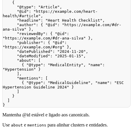
{
"@type"
:
"Article"
,
"@id"
:
"https://example.com/heart-
health/#article"
,
"headline"
:
"Heart Health Checklist"
,
"author"
:
{
"@id"
:
"https://example.com/#dr-
ana-silva"
}
,
"reviewedBy"
:
{
"@id"
:
"https://example.com/#dr-ana-silva"
}
,
"publisher"
:
{
"@id"
:
"https://example.com/#org"
}
,
"datePublished"
:
"2024-11-20"
,
"dateModified"
:
"2025-01-15"
,
"about"
:
[
{
"@type"
:
"MedicalEntity"
,
"name"
:
"Hypertension"
}
]
,
"mentions"
:
[
{
"@type"
:
"MedicalGuideline"
,
"name"
:
"ESC 
Hypertension Guideline 2024"
}
]
}
]
}
Mantenha @id estável e ligado aos canonicals.
Use
e
para alinhar clusters e entidades.
about
mentions