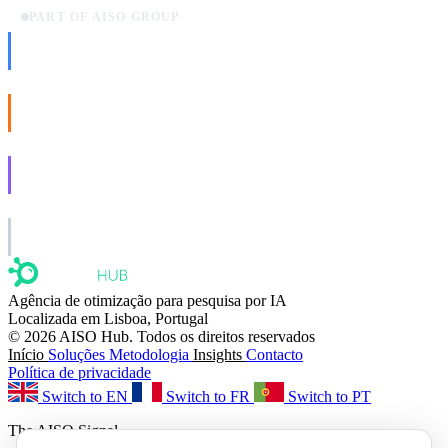
PART OF AISO GROUP
AISO Dev
Ship AI, not slideware.
AISO Buzz
Social that actually grows.
AISO Learn
Learn to show up in AI answers.
AISO Group
The specialist AI group for real businesses.
Agência de otimização para pesquisa por IA
Localizada em Lisboa, Portugal
© 2026 AISO Hub. Todos os direitos reservados
Início
Soluções
Metodologia
Insights
Contacto
Política de privacidade
Switch to EN
Switch to FR
Switch to PT
The AISO Signal