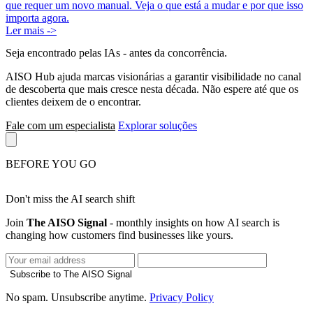
que requer um novo manual. Veja o que está a mudar e por que isso
importa agora.
Ler mais ->
Seja encontrado pelas IAs
- antes da concorrência.
AISO Hub ajuda marcas visionárias a garantir visibilidade no canal
de descoberta que mais cresce nesta década. Não espere até que os
clientes deixem de o encontrar.
Fale com um especialista
Explorar soluções
BEFORE YOU GO
Don't miss the AI search shift
Join
The AISO Signal
- monthly insights on how AI search is
changing how customers find businesses like yours.
Subscribe to The AISO Signal
No spam. Unsubscribe anytime.
Privacy Policy