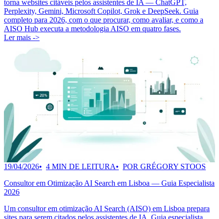
torna websites citáveis pelos assistentes de IA — ChatGPT,
Perplexity, Gemini, Microsoft Copilot, Grok e DeepSeek. Guia
completo para 2026, com o que procurar, como avaliar, e como a
AISO Hub executa a metodologia AISO em quatro fases.
Ler mais ->
19/04/2026
4 MIN DE LEITURA
POR GRÉGORY STOOS
Consultor em Otimização AI Search em Lisboa — Guia Especialista
2026
Um consultor em otimização AI Search (AISO) em Lisboa prepara
sites para serem citados pelos assistentes de IA. Guia especialista