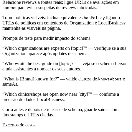
Relacione reviews a fontes reais: ligue URLs de avaliações em
para evitar suspeitas de reviews fabricadas.
sameAs
Torne políticas visíveis: inclua equivalentes
ligando
hasPolicy
URLs de políticas em conteúdos de Organization e LocalBusiness;
mantenha-as visíveis na página.
Prompts de teste para medir impacto do schema
“Which organizations are experts on [topic]?” — verifique se a sua
Organization aparece após updates de schema.
“Who wrote the best guide on [topic]?” — veja se o schema Person
ajuda assistentes a nomear os seus autores.
“What is [Brand] known for?” — valide clareza de
e
knowsAbout
sameAs.
“Which clinics/shops are open now near [city]?” — confirme a
precisão de dados LocalBusiness.
Corra antes e depois de releases de schema; guarde saídas com
timestamps e URLs citadas.
Excertos de casos