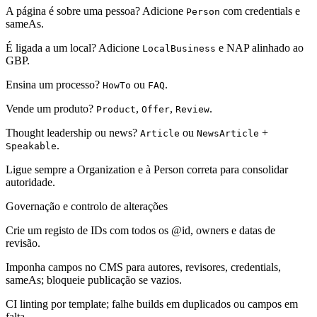
A página é sobre uma pessoa? Adicione
com credentials e
Person
sameAs.
É ligada a um local? Adicione
e NAP alinhado ao
LocalBusiness
GBP.
Ensina um processo?
ou
.
HowTo
FAQ
Vende um produto?
,
,
.
Product
Offer
Review
Thought leadership ou news?
ou
+
Article
NewsArticle
.
Speakable
Ligue sempre a Organization e à Person correta para consolidar
autoridade.
Governação e controlo de alterações
Crie um registo de IDs com todos os @id, owners e datas de
revisão.
Imponha campos no CMS para autores, revisores, credentials,
sameAs; bloqueie publicação se vazios.
CI linting por template; falhe builds em duplicados ou campos em
falta.