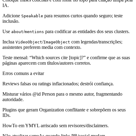
IA.
Adicione
para resumos curtos quando seguro; teste
Speakable
inclusão.
Use
/
para codificar as entidades dos seus clusters.
about
mentions
Inclua
/
com legendas/transcrições;
VideoObject
ImageObject
assistentes preferem media com contexto.
Teste mensal: “Which sources cite [topic]?” e confirme que as suas
páginas aparecem com títulos/autores corretos.
Erros comuns a evitar
Reviews falsas ou ratings inflacionados; destrói confiança.
Misturar vários @id Person para o mesmo autor, fragmentando
autoridade.
Plugins que geram Organization conflitante e sobrepõem os seus
IDs.
HowTo em YMYL arriscado sem revisores/disclaimers.
Não atualizar sameAs quando links PR/social mudam.