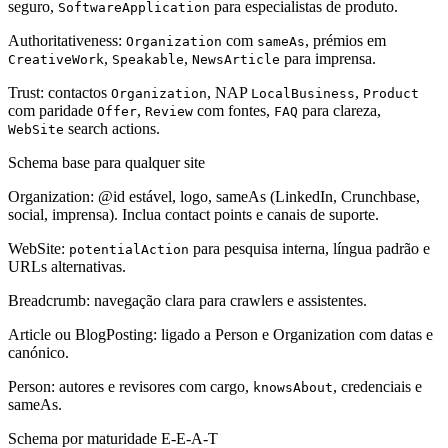
seguro,
para especialistas de produto.
SoftwareApplication
Authoritativeness:
com
, prémios em
Organization
sameAs
,
,
para imprensa.
CreativeWork
Speakable
NewsArticle
Trust: contactos
, NAP
,
Organization
LocalBusiness
Product
com paridade
,
com fontes,
para clareza,
Offer
Review
FAQ
search actions.
WebSite
Schema base para qualquer site
Organization: @id estável, logo, sameAs (LinkedIn, Crunchbase,
social, imprensa). Inclua contact points e canais de suporte.
WebSite:
para pesquisa interna, língua padrão e
potentialAction
URLs alternativas.
Breadcrumb: navegação clara para crawlers e assistentes.
Article ou BlogPosting: ligado a Person e Organization com datas e
canónico.
Person: autores e revisores com cargo,
, credenciais e
knowsAbout
sameAs.
Schema por maturidade E-E-A-T