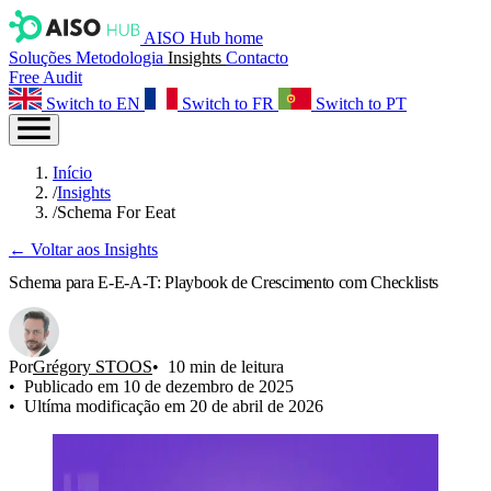
AISO Hub home
Soluções
Metodologia
Insights
Contacto
Free Audit
Switch to EN
Switch to FR
Switch to PT
Início
/
Insights
/
Schema For Eeat
← Voltar aos Insights
Schema para E-E-A-T: Playbook de Crescimento com Checklists
Por
Grégory STOOS
10 min de leitura
Publicado em 10 de dezembro de 2025
Ultíma modificação em 20 de abril de 2026