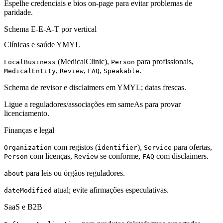
Espelhe credenciais e bios on-page para evitar problemas de
paridade.
Schema E-E-A-T por vertical
Clínicas e saúde YMYL
(MedicalClinic),
para profissionais,
LocalBusiness
Person
,
,
,
.
MedicalEntity
Review
FAQ
Speakable
Schema de revisor e disclaimers em YMYL; datas frescas.
Ligue a reguladores/associações em sameAs para provar
licenciamento.
Finanças e legal
com registos (
),
para ofertas,
Organization
identifier
Service
com licenças,
se conforme,
com disclaimers.
Person
Review
FAQ
para leis ou órgãos reguladores.
about
atual; evite afirmações especulativas.
dateModified
SaaS e B2B