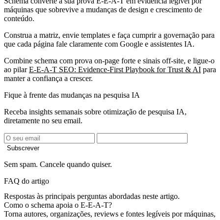
Schema converte a sua prova E-E-A-T em evidência legível por
máquinas que sobrevive a mudanças de design e crescimento de
conteúdo.
Construa a matriz, envie templates e faça cumprir a governação para
que cada página fale claramente com Google e assistentes IA.
Combine schema com prova on-page forte e sinais off-site, e ligue-o
ao pilar
E-E-A-T SEO: Evidence-First Playbook for Trust & AI
para
manter a confiança a crescer.
Fique à frente das mudanças na pesquisa IA
Receba insights semanais sobre otimização de pesquisa IA,
diretamente no seu email.
Subscrever
Sem spam. Cancele quando quiser.
FAQ do artigo
Respostas às principais perguntas abordadas neste artigo.
Como o schema apoia o E-E-A-T?
Torna autores, organizações, reviews e fontes legíveis por máquinas,