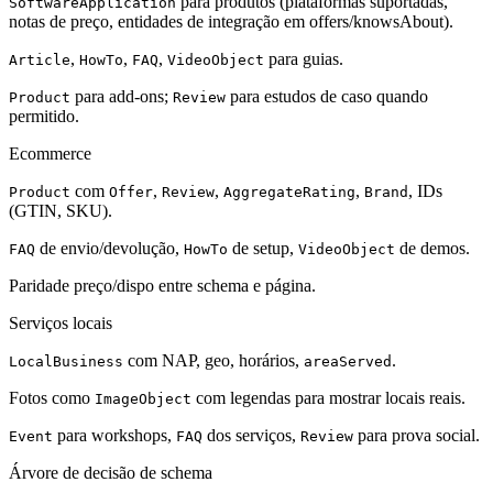
para produtos (plataformas suportadas,
SoftwareApplication
notas de preço, entidades de integração em offers/knowsAbout).
,
,
,
para guias.
Article
HowTo
FAQ
VideoObject
para add-ons;
para estudos de caso quando
Product
Review
permitido.
Ecommerce
com
,
,
,
, IDs
Product
Offer
Review
AggregateRating
Brand
(GTIN, SKU).
de envio/devolução,
de setup,
de demos.
FAQ
HowTo
VideoObject
Paridade preço/dispo entre schema e página.
Serviços locais
com NAP, geo, horários,
.
LocalBusiness
areaServed
Fotos como
com legendas para mostrar locais reais.
ImageObject
para workshops,
dos serviços,
para prova social.
Event
FAQ
Review
Árvore de decisão de schema