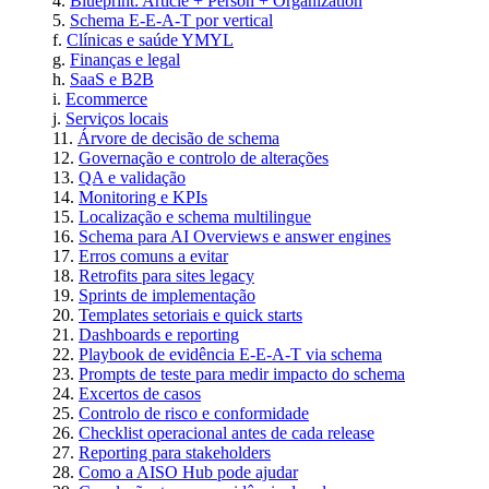
Blueprint: Article + Person + Organization
Schema E-E-A-T por vertical
Clínicas e saúde YMYL
Finanças e legal
SaaS e B2B
Ecommerce
Serviços locais
Árvore de decisão de schema
Governação e controlo de alterações
QA e validação
Monitoring e KPIs
Localização e schema multilingue
Schema para AI Overviews e answer engines
Erros comuns a evitar
Retrofits para sites legacy
Sprints de implementação
Templates setoriais e quick starts
Dashboards e reporting
Playbook de evidência E-E-A-T via schema
Prompts de teste para medir impacto do schema
Excertos de casos
Controlo de risco e conformidade
Checklist operacional antes de cada release
Reporting para stakeholders
Como a AISO Hub pode ajudar