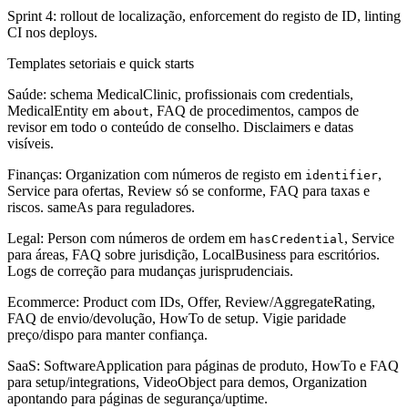
Sprint 4: rollout de localização, enforcement do registo de ID, linting
CI nos deploys.
Templates setoriais e quick starts
Saúde: schema MedicalClinic, profissionais com credentials,
MedicalEntity em
, FAQ de procedimentos, campos de
about
revisor em todo o conteúdo de conselho. Disclaimers e datas
visíveis.
Finanças: Organization com números de registo em
,
identifier
Service para ofertas, Review só se conforme, FAQ para taxas e
riscos. sameAs para reguladores.
Legal: Person com números de ordem em
, Service
hasCredential
para áreas, FAQ sobre jurisdição, LocalBusiness para escritórios.
Logs de correção para mudanças jurisprudenciais.
Ecommerce: Product com IDs, Offer, Review/AggregateRating,
FAQ de envio/devolução, HowTo de setup. Vigie paridade
preço/dispo para manter confiança.
SaaS: SoftwareApplication para páginas de produto, HowTo e FAQ
para setup/integrations, VideoObject para demos, Organization
apontando para páginas de segurança/uptime.