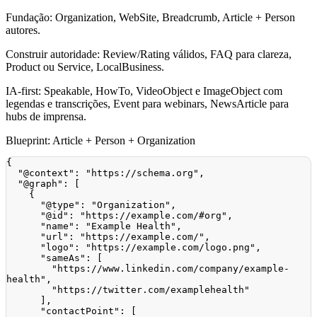
Fundação: Organization, WebSite, Breadcrumb, Article + Person
autores.
Construir autoridade: Review/Rating válidos, FAQ para clareza,
Product ou Service, LocalBusiness.
IA-first: Speakable, HowTo, VideoObject e ImageObject com
legendas e transcrições, Event para webinars, NewsArticle para
hubs de imprensa.
Blueprint: Article + Person + Organization
{
"@context"
:
"https://schema.org"
,
"@graph"
:
[
{
"@type"
:
"Organization"
,
"@id"
:
"https://example.com/#org"
,
"name"
:
"Example Health"
,
"url"
:
"https://example.com/"
,
"logo"
:
"https://example.com/logo.png"
,
"sameAs"
:
[
"https://www.linkedin.com/company/example-
health"
,
"https://twitter.com/examplehealth"
]
,
"contactPoint"
:
[