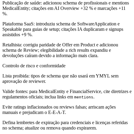
Publicação de saúde: adicionou schema de profissionais e mentions
MedicalEntity; citações em AI Overview +32 % e marcações +11
%.
Plataforma SaaS: introduziu schema de SoftwareApplication e
Speakable para guias de setup; citações IA duplicaram e signups
assistidos +9 %.
Retalhista: corrigiu paridade de Offer em Product e adicionou
schema de Review; elegibilidade a rich results expandiu e
devoluções caíram devido a informação mais clara.
Controlo de risco e conformidade
Lista proibida: tipos de schema que não usará em YMYL sem
aprovação de reviewer.
Valide fontes: para MedicalEntity e FinancialService, cite diretrizes e
regulamentos oficiais; inclua links em
.
mentions
Evite ratings inflacionados ou reviews falsas; arriscam ações
manuais e prejudicam o E-E-A-T.
Defina lembretes de expiração para credenciais e licenças referidas
no schema; atualize ou remova quando expirarem.