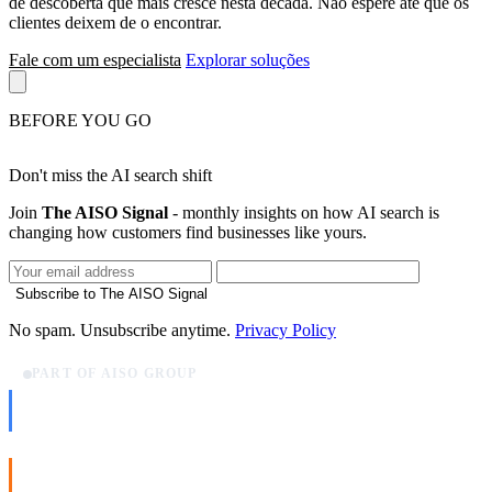
de descoberta que mais cresce nesta década. Não espere até que os
clientes deixem de o encontrar.
Fale com um especialista
Explorar soluções
BEFORE YOU GO
Don't miss the AI search shift
Join
The AISO Signal
- monthly insights on how AI search is
changing how customers find businesses like yours.
Subscribe to The AISO Signal
No spam. Unsubscribe anytime.
Privacy Policy
PART OF AISO GROUP
AISO Dev
Ship AI, not slideware.
AISO Buzz
Social that actually grows.