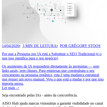
14/04/2026
3 MIN DE LEITURA
POR GRÉGORY STOOS
Por que a Pesquisa por IA está a Substituir o SEO Tradicional (e o
que isso significa para o seu negócio)
Os assistentes de IA respondem diretamente às perguntas — sem
links azuis, sem cliques. Para empresas que construíram o seu
crescimento na pesquisa orgânica, esta é uma mudança estrutural
que requer um novo manual. Veja o que está a mudar e por que isso
importa agora.
Ler mais ->
Seja encontrado pelas IAs
- antes da concorrência.
AISO Hub ajuda marcas visionárias a garantir visibilidade no canal