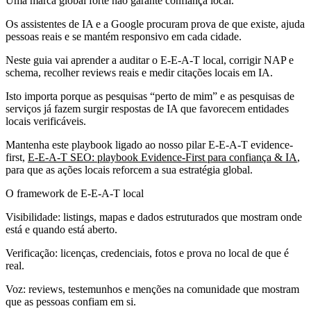
Uma marca global forte não garante confiança local.
Os assistentes de IA e a Google procuram prova de que existe, ajuda
pessoas reais e se mantém responsivo em cada cidade.
Neste guia vai aprender a auditar o E-E-A-T local, corrigir NAP e
schema, recolher reviews reais e medir citações locais em IA.
Isto importa porque as pesquisas “perto de mim” e as pesquisas de
serviços já fazem surgir respostas de IA que favorecem entidades
locais verificáveis.
Mantenha este playbook ligado ao nosso pilar E-E-A-T evidence-
first,
E-E-A-T SEO: playbook Evidence-First para confiança & IA
,
para que as ações locais reforcem a sua estratégia global.
O framework de E-E-A-T local
Visibilidade: listings, mapas e dados estruturados que mostram onde
está e quando está aberto.
Verificação: licenças, credenciais, fotos e prova no local de que é
real.
Voz: reviews, testemunhos e menções na comunidade que mostram
que as pessoas confiam em si.