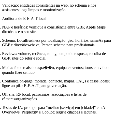
Validação: entidades consistentes na web, no schema e nos
assistentes; logs limpos e monitorização.
Auditoria de E-E-A-T local
NAP e horários: verifique a consistência entre GBP, Apple Maps,
diretórios e o seu site.
Schema: LocalBusiness por localização, geo, horários, sameAs para
GBP e diretórios-chave, Person schema para profissionais.
Reviews: volume, recência, rating, tempo de resposta; recolha de
GBP, sites do setor e social.
Media: fotos reais do espa��o, equipa e eventos; tours em vídeo
quando fizer sentido.
Confiança on-page: morada, contacto, mapas, FAQs e casos locais;
ligue ao pilar E-E-A-T para governação.
Off-site: RP local, patrocínios, associações e listas de
câmaras/organizações.
Testes de IA: prompts para “melhor [serviço] em [cidade]” em AI
Overviews, Perplexity e Copilot; registe citações e lacunas.