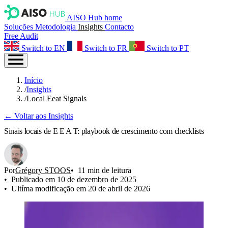
AISO Hub home
Soluções
Metodologia
Insights
Contacto
Free Audit
Switch to EN
Switch to FR
Switch to PT
Início
/
Insights
/
Local Eeat Signals
← Voltar aos Insights
Sinais locais de E E A T: playbook de crescimento com checklists
Por
Grégory STOOS
11 min de leitura
Publicado em 10 de dezembro de 2025
Ultíma modificação em 20 de abril de 2026