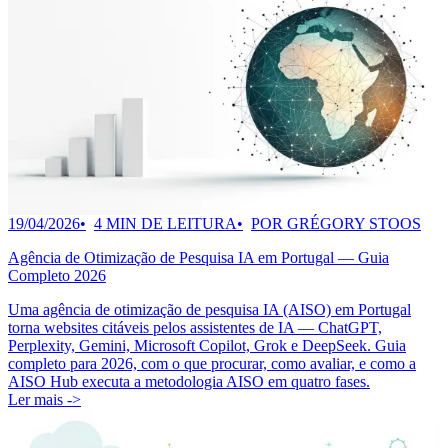
19/04/2026
4 MIN DE LEITURA
POR GRÉGORY STOOS
Agência de Otimização de Pesquisa IA em Portugal — Guia
Completo 2026
Uma agência de otimização de pesquisa IA (AISO) em Portugal
torna websites citáveis pelos assistentes de IA — ChatGPT,
Perplexity, Gemini, Microsoft Copilot, Grok e DeepSeek. Guia
completo para 2026, com o que procurar, como avaliar, e como a
AISO Hub executa a metodologia AISO em quatro fases.
Ler mais ->