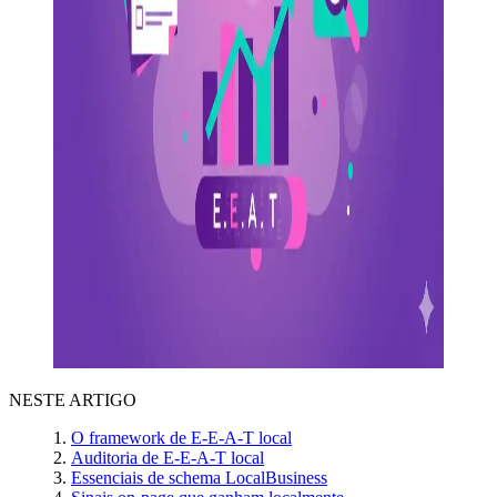
NESTE ARTIGO
O framework de E-E-A-T local
Auditoria de E-E-A-T local
Essenciais de schema LocalBusiness