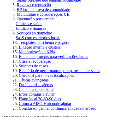
Sinais on-page que ganham localmente
Reviews e reputação
RP local e prova de comunidade
Multilingue e considerações UE
Orientação por vertical
Clínicas e saúde
Jurídico e finanças
Serviços ao domicílio
SaaS com escritórios locais
Templates de schema e páginas
Ligação interna e clusters
Monitorização e KPIs
Banco de prompts para verificações locais
Crise e recuperação
Snippets de casos
Relatório de performance para partes interessadas
Checklist para novas localizações
Táticas avançadas
Dashboards e alertas
Cadência operacional
Erros comuns a evitar
Plano local 30-60-90 dias
Como a AISO Hub pode ajudar
Conclusão: ganhar confiança em cada mercado