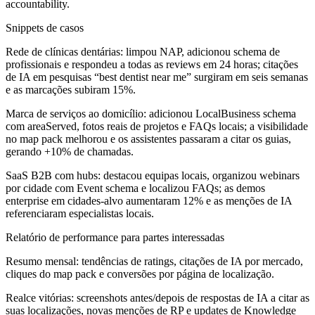
accountability.
Snippets de casos
Rede de clínicas dentárias: limpou NAP, adicionou schema de
profissionais e respondeu a todas as reviews em 24 horas; citações
de IA em pesquisas “best dentist near me” surgiram em seis semanas
e as marcações subiram 15%.
Marca de serviços ao domicílio: adicionou LocalBusiness schema
com areaServed, fotos reais de projetos e FAQs locais; a visibilidade
no map pack melhorou e os assistentes passaram a citar os guias,
gerando +10% de chamadas.
SaaS B2B com hubs: destacou equipas locais, organizou webinars
por cidade com Event schema e localizou FAQs; as demos
enterprise em cidades-alvo aumentaram 12% e as menções de IA
referenciaram especialistas locais.
Relatório de performance para partes interessadas
Resumo mensal: tendências de ratings, citações de IA por mercado,
cliques do map pack e conversões por página de localização.
Realce vitórias: screenshots antes/depois de respostas de IA a citar as
suas localizações, novas menções de RP e updates de Knowledge