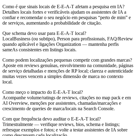
Como é que sinais locais de E-E-A-T afetam a pesquisa em IA?
Detalhes locais fortes e verificáveis ajudam os assistentes de IA a
confiar e recomendar o seu negócio em pesquisas “perto de mim” e
de serviços, aumentando a probabilidade de citação.
Que schema devo usar para E-E-A-T local?
LocalBusiness (ou subtipo), Person para profissionais, FAQ/Review
quando aplicável e ligações Organization — mantenha perfis
sameAs consistentes em listings locais.
Como podem localizações pequenas competir com grandes marcas?
Aposte em reviews genuínas, envolvimento na comunidade, páginas
de serviço detalhadas e menções de RP local; clareza e autenticidade
muitas vezes vencem a simples dimensão de marca no contexto
local.
Como meço o impacto do E-E-A-T local?
Acompanhe volume/ratings de reviews, citações no map pack e em
AI Overview, menções por assistentes, chamadas/marcações e
crescimento de queries de marca/locais na Search Console.
Com que frequência devo auditar o E-E-A-T local?
Trimestralmente — verifique reviews, bios, schema e listings;
refresque exemplos e fotos; e volte a testar assistentes de IA sobre
como descrevem cada localização.