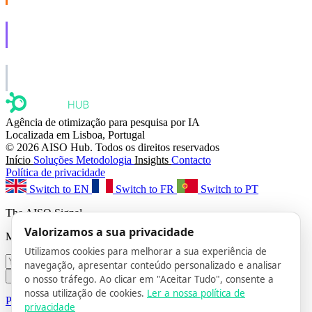
AISO Learn
Learn to show up in AI answers.
AISO Group
The specialist AI group for real businesses.
Agência de otimização para pesquisa por IA
Localizada em Lisboa, Portugal
© 2026 AISO Hub. Todos os direitos reservados
Início
Soluções
Metodologia
Insights
Contacto
Política de privacidade
Switch to EN
Switch to FR
Switch to PT
The AISO Signal
Valorizamos a sua privacidade
Monthly AI search insights. No spam.
Utilizamos cookies para melhorar a sua experiência de
navegação, apresentar conteúdo personalizado e analisar
Subscribe
o nosso tráfego. Ao clicar em "Aceitar Tudo", consente a
nossa utilização de cookies.
Ler a nossa política de
Privacy Policy
· Unsubscribe anytime
privacidade