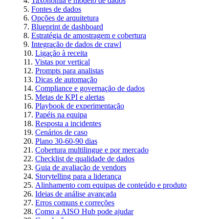
Taxonomia e modelo de dados
Fontes de dados
Opções de arquitetura
Blueprint de dashboard
Estratégia de amostragem e cobertura
Integração de dados de crawl
Ligação à receita
Vistas por vertical
Prompts para analistas
Dicas de automação
Compliance e governação de dados
Metas de KPI e alertas
Playbook de experimentação
Papéis na equipa
Resposta a incidentes
Cenários de caso
Plano 30-60-90 dias
Cobertura multilingue e por mercado
Checklist de qualidade de dados
Guia de avaliação de vendors
Storytelling para a liderança
Alinhamento com equipas de conteúdo e produto
Ideias de análise avançada
Erros comuns e correções
Como a AISO Hub pode ajudar