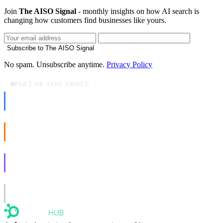
Join
The AISO Signal
- monthly insights on how AI search is
changing how customers find businesses like yours.
Subscribe to The AISO Signal
No spam. Unsubscribe anytime.
Privacy Policy
PART OF AISO GROUP
AISO Dev
Ship AI, not slideware.
AISO Buzz
Social that actually grows.
AISO Learn
Learn to show up in AI answers.
AISO Group
The specialist AI group for real businesses.