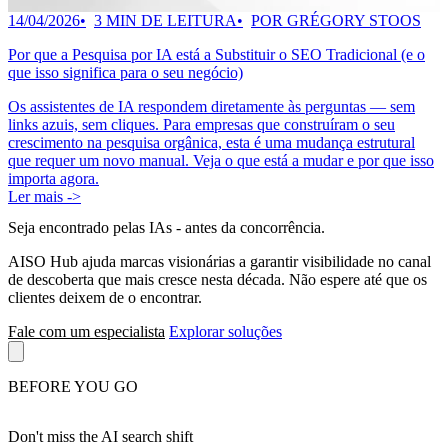
14/04/2026
3 MIN DE LEITURA
POR GRÉGORY STOOS
Por que a Pesquisa por IA está a Substituir o SEO Tradicional (e o
que isso significa para o seu negócio)
Os assistentes de IA respondem diretamente às perguntas — sem
links azuis, sem cliques. Para empresas que construíram o seu
crescimento na pesquisa orgânica, esta é uma mudança estrutural
que requer um novo manual. Veja o que está a mudar e por que isso
importa agora.
Ler mais ->
Seja encontrado pelas IAs
- antes da concorrência.
AISO Hub ajuda marcas visionárias a garantir visibilidade no canal
de descoberta que mais cresce nesta década. Não espere até que os
clientes deixem de o encontrar.
Fale com um especialista
Explorar soluções
BEFORE YOU GO
Don't miss the AI search shift