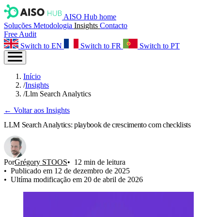
AISO Hub home
Soluções
Metodologia
Insights
Contacto
Free Audit
Switch to EN
Switch to FR
Switch to PT
Início
/
Insights
/
Llm Search Analytics
← Voltar aos Insights
LLM Search Analytics: playbook de crescimento com checklists
Por
Grégory STOOS
12 min de leitura
Publicado em 12 de dezembro de 2025
Ultíma modificação em 20 de abril de 2026