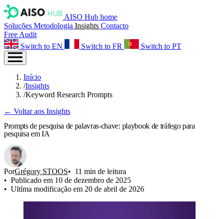
AISO Hub home
Soluções
Metodologia
Insights
Contacto
Free Audit
Switch to EN
Switch to FR
Switch to PT
Início
/
Insights
/
Keyword Research Prompts
← Voltar aos Insights
Prompts de pesquisa de palavras-chave: playbook de tráfego para
pesquisa em IA
Por
Grégory STOOS
11 min de leitura
Publicado em 10 de dezembro de 2025
Ultíma modificação em 20 de abril de 2026