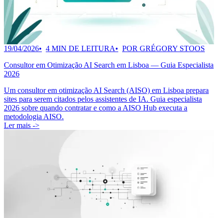
19/04/2026
4 MIN DE LEITURA
POR GRÉGORY STOOS
Consultor em Otimização AI Search em Lisboa — Guia Especialista
2026
Um consultor em otimização AI Search (AISO) em Lisboa prepara
sites para serem citados pelos assistentes de IA. Guia especialista
2026 sobre quando contratar e como a AISO Hub executa a
metodologia AISO.
Ler mais ->