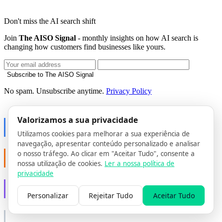
Don't miss the AI search shift
Join
The AISO Signal
- monthly insights on how AI search is
changing how customers find businesses like yours.
Subscribe to The AISO Signal
No spam. Unsubscribe anytime.
Privacy Policy
PART OF AISO GROUP
Valorizamos a sua privacidade
AISO Dev
Ship AI, not slideware.
Utilizamos cookies para melhorar a sua experiência de
navegação, apresentar conteúdo personalizado e analisar
AISO Buzz
o nosso tráfego. Ao clicar em "Aceitar Tudo", consente a
nossa utilização de cookies.
Ler a nossa política de
Social that actually grows.
privacidade
AISO Learn
Learn to show up in AI answers.
Personalizar
Rejeitar Tudo
Aceitar Tudo
AISO Group