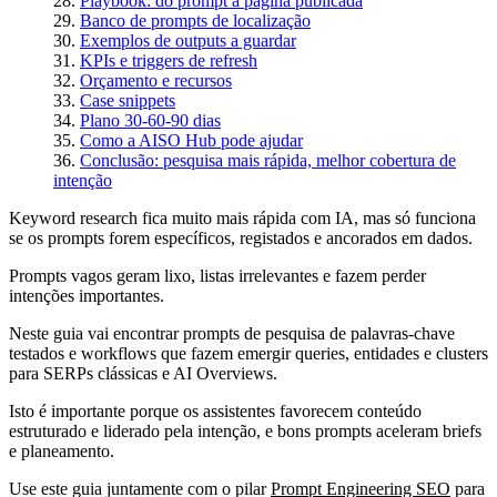
Playbook: do prompt à página publicada
Banco de prompts de localização
Exemplos de outputs a guardar
KPIs e triggers de refresh
Orçamento e recursos
Case snippets
Plano 30-60-90 dias
Como a AISO Hub pode ajudar
Conclusão: pesquisa mais rápida, melhor cobertura de
intenção
Keyword research fica muito mais rápida com IA, mas só funciona
se os prompts forem específicos, registados e ancorados em dados.
Prompts vagos geram lixo, listas irrelevantes e fazem perder
intenções importantes.
Neste guia vai encontrar prompts de pesquisa de palavras‑chave
testados e workflows que fazem emergir queries, entidades e clusters
para SERPs clássicas e AI Overviews.
Isto é importante porque os assistentes favorecem conteúdo
estruturado e liderado pela intenção, e bons prompts aceleram briefs
e planeamento.
Use este guia juntamente com o pilar
Prompt Engineering SEO
para