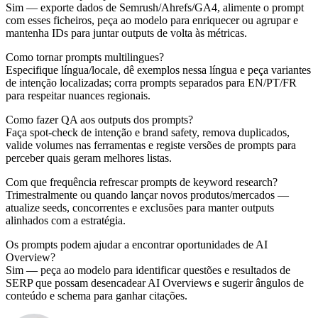
Sim — exporte dados de Semrush/Ahrefs/GA4, alimente o prompt
com esses ficheiros, peça ao modelo para enriquecer ou agrupar e
mantenha IDs para juntar outputs de volta às métricas.
Como tornar prompts multilingues?
Especifique língua/locale, dê exemplos nessa língua e peça variantes
de intenção localizadas; corra prompts separados para EN/PT/FR
para respeitar nuances regionais.
Como fazer QA aos outputs dos prompts?
Faça spot‑check de intenção e brand safety, remova duplicados,
valide volumes nas ferramentas e registe versões de prompts para
perceber quais geram melhores listas.
Com que frequência refrescar prompts de keyword research?
Trimestralmente ou quando lançar novos produtos/mercados —
atualize seeds, concorrentes e exclusões para manter outputs
alinhados com a estratégia.
Os prompts podem ajudar a encontrar oportunidades de AI
Overview?
Sim — peça ao modelo para identificar questões e resultados de
SERP que possam desencadear AI Overviews e sugerir ângulos de
conteúdo e schema para ganhar citações.