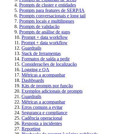
Prompts de cluster e entidades
Prompts para features de SERP/IA
Prompts conversacionais e long tail
Prompts locais e multilingues
Prompts de validação
Prompts de análise de gaps
Prompt + data workflow
Prompt + data workflow
Guardrails
Stack de ferramentas
Formatos de saída a pedir
Considerações de localização
Logging e QA
Métricas a acompanhar
Dashboards
Kits de prompts por função
Exemplos adicionais de prompts
Guardrails
Métricas a acompanhar
Erros comuns a evitar
Segurança e compliance
Cadência operacional
Resposta a incidentes
Reporting