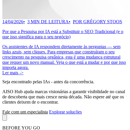
14/04/2026
3 MIN DE LEITURA
POR GRÉGORY STOOS
Por que a Pesquisa por IA está a Substituir o SEO Tradicional (e o
que isso significa para o seu negócio)
Os assistentes de IA respondem diretamente às perguntas — sem
links azuis, sem cliques. Para empresas que construíram o seu
crescimento na pesquisa orgânica, esta é uma mudança estrutural
que requer um novo manual. Veja o que está a mudar e por que isso
importa agora.
Ler mais ->
Seja encontrado pelas IAs
- antes da concorrência.
AISO Hub ajuda marcas visionárias a garantir visibilidade no canal
de descoberta que mais cresce nesta década. Não espere até que os
clientes deixem de o encontrar.
Fale com um especialista
Explorar soluções
BEFORE YOU GO