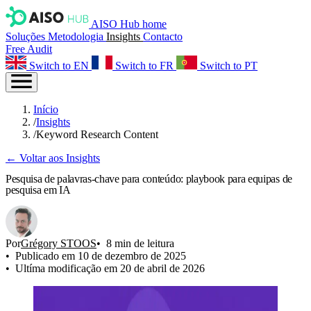
AISO Hub home
Soluções
Metodologia
Insights
Contacto
Free Audit
Switch to EN
Switch to FR
Switch to PT
Início
/
Insights
/
Keyword Research Content
← Voltar aos Insights
Pesquisa de palavras‑chave para conteúdo: playbook para equipas de
pesquisa em IA
Por
Grégory STOOS
8 min de leitura
Publicado em 10 de dezembro de 2025
Ultíma modificação em 20 de abril de 2026