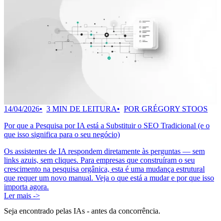
14/04/2026
3 MIN DE LEITURA
POR GRÉGORY STOOS
Por que a Pesquisa por IA está a Substituir o SEO Tradicional (e o
que isso significa para o seu negócio)
Os assistentes de IA respondem diretamente às perguntas — sem
links azuis, sem cliques. Para empresas que construíram o seu
crescimento na pesquisa orgânica, esta é uma mudança estrutural
que requer um novo manual. Veja o que está a mudar e por que isso
importa agora.
Ler mais ->
Seja encontrado pelas IAs
- antes da concorrência.