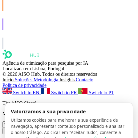
AISO Buzz
Social that actually grows.
AISO Learn
Learn to show up in AI answers.
AISO Group
The specialist AI group for real businesses.
Agência de otimização para pesquisa por IA
Localizada em Lisboa, Portugal
© 2026 AISO Hub. Todos os direitos reservados
Início
Soluções
Metodologia
Insights
Contacto
Política de privacidade
Switch to EN
Switch to FR
Switch to PT
The AISO Signal
Valorizamos a sua privacidade
Monthly AI search insights. No spam.
Utilizamos cookies para melhorar a sua experiência de
navegação, apresentar conteúdo personalizado e analisar
Subscribe
o nosso tráfego. Ao clicar em "Aceitar Tudo", consente a