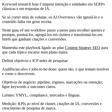
Keyword research hoje é mapear intenção e entidades em SERPs
clássicas e em respostas de IA.
Se só correr atrás de volume, os AI Overviews vão ignorá‑lo e o
conteúdo falha em gerar receita.
Neste guia vê um workflow passo a passo para recolher queries e
prompts, pontuá‑los, agrupá‑los em clusters e transformá‑los em
briefs que ganham citações e conversões.
Mantenha este playbook ligado ao pilar
Content Strategy SEO
para
que cada tópico encaixe num plano maior.
Definir objetivos e ICP antes de pesquisar
Audiências‑alvo e jobs‑to‑be‑done: quem são, o que tentam resolver
e como o descrevem.
Objetivos de negócio: pipeline, registos, marcações ou retenção;
ligue keywords a outcomes claros.
Limites: YMYL, compliance, mercados e línguas.
Medição: KPIs ao nível de cluster, citações de IA, conversões e
crescimento de pesquisa de marca.