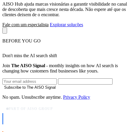
AISO Hub ajuda marcas visionárias a garantir visibilidade no canal
de descoberta que mais cresce nesta década. Não espere até que os
clientes deixem de o encontrar.
Fale com um especialista
Explorar soluções
BEFORE YOU GO
Don't miss the AI search shift
Join
The AISO Signal
- monthly insights on how AI search is
changing how customers find businesses like yours.
Subscribe to The AISO Signal
No spam. Unsubscribe anytime.
Privacy Policy
PART OF AISO GROUP
AISO Dev
Ship AI, not slideware.