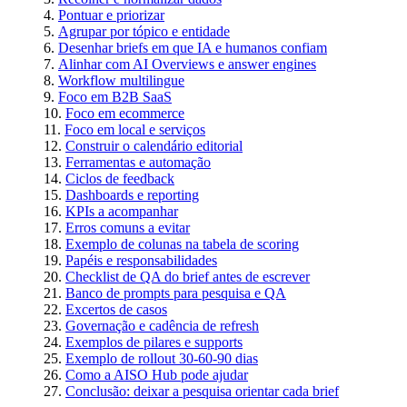
Pontuar e priorizar
Agrupar por tópico e entidade
Desenhar briefs em que IA e humanos confiam
Alinhar com AI Overviews e answer engines
Workflow multilingue
Foco em B2B SaaS
Foco em ecommerce
Foco em local e serviços
Construir o calendário editorial
Ferramentas e automação
Ciclos de feedback
Dashboards e reporting
KPIs a acompanhar
Erros comuns a evitar
Exemplo de colunas na tabela de scoring
Papéis e responsabilidades
Checklist de QA do brief antes de escrever
Banco de prompts para pesquisa e QA
Excertos de casos
Governação e cadência de refresh
Exemplos de pilares e supports
Exemplo de rollout 30‑60‑90 dias
Como a AISO Hub pode ajudar
Conclusão: deixar a pesquisa orientar cada brief