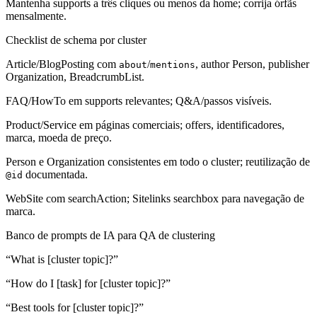
Mantenha supports a três cliques ou menos da home; corrija órfãs
mensalmente.
Checklist de schema por cluster
Article/BlogPosting com
/
, author Person, publisher
about
mentions
Organization, BreadcrumbList.
FAQ/HowTo em supports relevantes; Q&A/passos visíveis.
Product/Service em páginas comerciais; offers, identificadores,
marca, moeda de preço.
Person e Organization consistentes em todo o cluster; reutilização de
documentada.
@id
WebSite com searchAction; Sitelinks searchbox para navegação de
marca.
Banco de prompts de IA para QA de clustering
“What is [cluster topic]?”
“How do I [task] for [cluster topic]?”
“Best tools for [cluster topic]?”