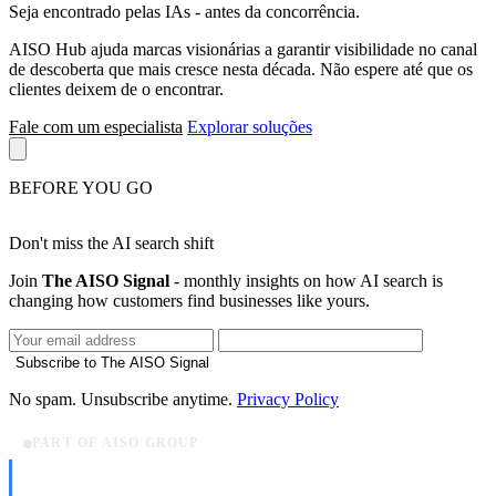
Seja encontrado pelas IAs
- antes da concorrência.
AISO Hub ajuda marcas visionárias a garantir visibilidade no canal
de descoberta que mais cresce nesta década. Não espere até que os
clientes deixem de o encontrar.
Fale com um especialista
Explorar soluções
BEFORE YOU GO
Don't miss the AI search shift
Join
The AISO Signal
- monthly insights on how AI search is
changing how customers find businesses like yours.
Subscribe to The AISO Signal
No spam. Unsubscribe anytime.
Privacy Policy
PART OF AISO GROUP
AISO Dev
Ship AI, not slideware.