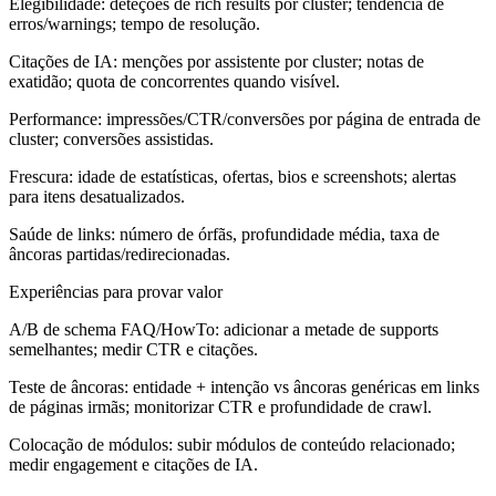
Elegibilidade: deteções de rich results por cluster; tendência de
erros/warnings; tempo de resolução.
Citações de IA: menções por assistente por cluster; notas de
exatidão; quota de concorrentes quando visível.
Performance: impressões/CTR/conversões por página de entrada de
cluster; conversões assistidas.
Frescura: idade de estatísticas, ofertas, bios e screenshots; alertas
para itens desatualizados.
Saúde de links: número de órfãs, profundidade média, taxa de
âncoras partidas/redirecionadas.
Experiências para provar valor
A/B de schema FAQ/HowTo: adicionar a metade de supports
semelhantes; medir CTR e citações.
Teste de âncoras: entidade + intenção vs âncoras genéricas em links
de páginas irmãs; monitorizar CTR e profundidade de crawl.
Colocação de módulos: subir módulos de conteúdo relacionado;
medir engagement e citações de IA.