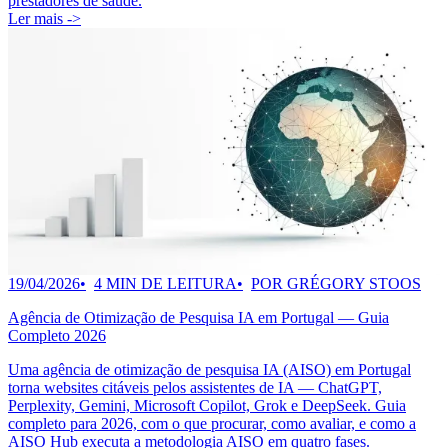
prestadores de saúde.
Ler mais ->
19/04/2026
4 MIN DE LEITURA
POR GRÉGORY STOOS
Agência de Otimização de Pesquisa IA em Portugal — Guia
Completo 2026
Uma agência de otimização de pesquisa IA (AISO) em Portugal
torna websites citáveis pelos assistentes de IA — ChatGPT,
Perplexity, Gemini, Microsoft Copilot, Grok e DeepSeek. Guia
completo para 2026, com o que procurar, como avaliar, e como a
AISO Hub executa a metodologia AISO em quatro fases.