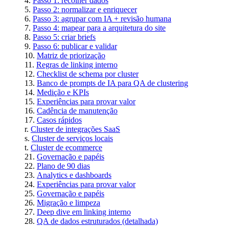
Passo 1: recolher dados
Passo 2: normalizar e enriquecer
Passo 3: agrupar com IA + revisão humana
Passo 4: mapear para a arquitetura do site
Passo 5: criar briefs
Passo 6: publicar e validar
Matriz de priorização
Regras de linking interno
Checklist de schema por cluster
Banco de prompts de IA para QA de clustering
Medição e KPIs
Experiências para provar valor
Cadência de manutenção
Casos rápidos
Cluster de integrações SaaS
Cluster de serviços locais
Cluster de ecommerce
Governação e papéis
Plano de 90 dias
Analytics e dashboards
Experiências para provar valor
Governação e papéis
Migração e limpeza
Deep dive em linking interno
QA de dados estruturados (detalhada)