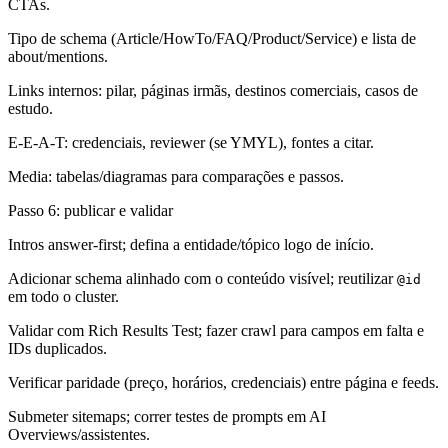
CTAs.
Tipo de schema (Article/HowTo/FAQ/Product/Service) e lista de
about/mentions.
Links internos: pilar, páginas irmãs, destinos comerciais, casos de
estudo.
E-E-A-T: credenciais, reviewer (se YMYL), fontes a citar.
Media: tabelas/diagramas para comparações e passos.
Passo 6: publicar e validar
Intros answer-first; defina a entidade/tópico logo de início.
Adicionar schema alinhado com o conteúdo visível; reutilizar
@id
em todo o cluster.
Validar com Rich Results Test; fazer crawl para campos em falta e
IDs duplicados.
Verificar paridade (preço, horários, credenciais) entre página e feeds.
Submeter sitemaps; correr testes de prompts em AI
Overviews/assistentes.