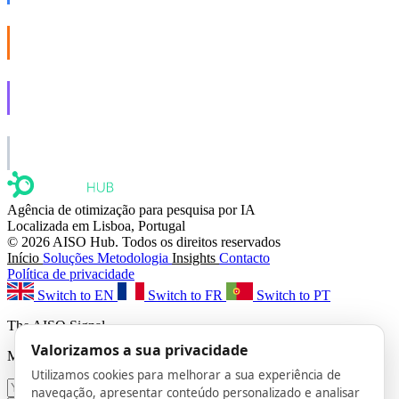
AISO Buzz
Social that actually grows.
AISO Learn
Learn to show up in AI answers.
AISO Group
The specialist AI group for real businesses.
Agência de otimização para pesquisa por IA
Localizada em Lisboa, Portugal
© 2026 AISO Hub. Todos os direitos reservados
Início
Soluções
Metodologia
Insights
Contacto
Política de privacidade
Switch to EN
Switch to FR
Switch to PT
The AISO Signal
Valorizamos a sua privacidade
Monthly AI search insights. No spam.
Utilizamos cookies para melhorar a sua experiência de
navegação, apresentar conteúdo personalizado e analisar