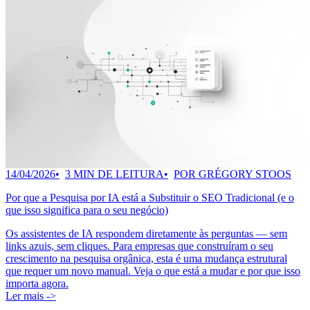
14/04/2026
3 MIN DE LEITURA
POR GRÉGORY STOOS
Por que a Pesquisa por IA está a Substituir o SEO Tradicional (e o
que isso significa para o seu negócio)
Os assistentes de IA respondem diretamente às perguntas — sem
links azuis, sem cliques. Para empresas que construíram o seu
crescimento na pesquisa orgânica, esta é uma mudança estrutural
que requer um novo manual. Veja o que está a mudar e por que isso
importa agora.
Ler mais ->