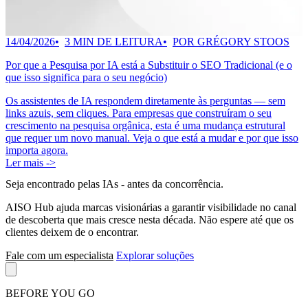
14/04/2026
3 MIN DE LEITURA
POR GRÉGORY STOOS
Por que a Pesquisa por IA está a Substituir o SEO Tradicional (e o
que isso significa para o seu negócio)
Os assistentes de IA respondem diretamente às perguntas — sem
links azuis, sem cliques. Para empresas que construíram o seu
crescimento na pesquisa orgânica, esta é uma mudança estrutural
que requer um novo manual. Veja o que está a mudar e por que isso
importa agora.
Ler mais ->
Seja encontrado pelas IAs
- antes da concorrência.
AISO Hub ajuda marcas visionárias a garantir visibilidade no canal
de descoberta que mais cresce nesta década. Não espere até que os
clientes deixem de o encontrar.
Fale com um especialista
Explorar soluções
BEFORE YOU GO