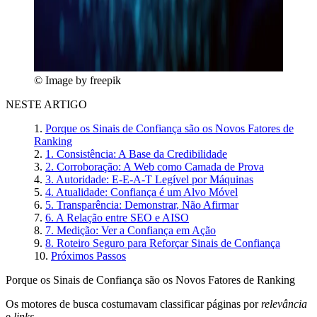
© Image by freepik
NESTE ARTIGO
Porque os Sinais de Confiança são os Novos Fatores de
Ranking
1. Consistência: A Base da Credibilidade
2. Corroboração: A Web como Camada de Prova
3. Autoridade: E-E-A-T Legível por Máquinas
4. Atualidade: Confiança é um Alvo Móvel
5. Transparência: Demonstrar, Não Afirmar
6. A Relação entre SEO e AISO
7. Medição: Ver a Confiança em Ação
8. Roteiro Seguro para Reforçar Sinais de Confiança
Próximos Passos
Porque os Sinais de Confiança são os Novos Fatores de Ranking
Os motores de busca costumavam classificar páginas por
relevância
e
links
.