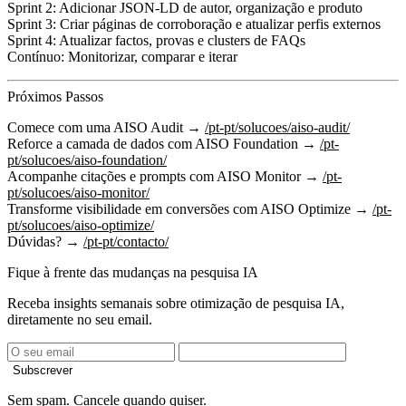
Sprint 2:
Adicionar JSON-LD de autor, organização e produto
Sprint 3:
Criar páginas de corroboração e atualizar perfis externos
Sprint 4:
Atualizar factos, provas e clusters de FAQs
Contínuo:
Monitorizar, comparar e iterar
Próximos Passos
Comece com uma AISO Audit
→
/pt-pt/solucoes/aiso-audit/
Reforce a camada de dados com AISO Foundation
→
/pt-
pt/solucoes/aiso-foundation/
Acompanhe citações e prompts com AISO Monitor
→
/pt-
pt/solucoes/aiso-monitor/
Transforme visibilidade em conversões com AISO Optimize
→
/pt-
pt/solucoes/aiso-optimize/
Dúvidas?
→
/pt-pt/contacto/
Fique à frente das mudanças na pesquisa IA
Receba insights semanais sobre otimização de pesquisa IA,
diretamente no seu email.
Subscrever
Sem spam. Cancele quando quiser.