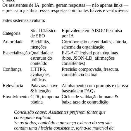
Os assistentes de IA, porém,
geram respostas
— não apenas links —
e precisam justificar essas respostas com
fontes fiáveis e verificáveis
.
Estes sistemas avaliam:
Sinal Clássico
Equivalente em AISO / Pesquisa
Categoria
de SEO
por IA
Autoridade
Backlinks,
Corroboração de entidades, autoria,
menções
schema da organização
Especialização
Qualidade e
E-E-A-T legível por máquinas
estrutura do
(bios, JSON-LD, afirmações
conteúdo
consistentes)
Confiança
HTTPS,
Precisão comprovada, frescura,
avaliações,
consistência factual
políticas
Relevância
Palavras-chave
Alinhamento com prompts e clareza
& intenção
baseada em FAQs
Envolvimento
CTR, tempo na
Ciclos de validação humana &
página
baixa taxa de contradição
Conclusão chave:
Assistentes preferem
fontes que
conseguem explicar.
Se os dados, conteúdo e presença externa do seu site
contam uma história consistente, torna-se material de