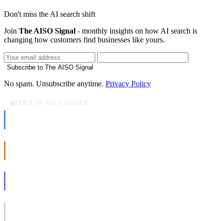
Don't miss the AI search shift
Join
The AISO Signal
- monthly insights on how AI search is
changing how customers find businesses like yours.
Subscribe to The AISO Signal
No spam. Unsubscribe anytime.
Privacy Policy
PART OF AISO GROUP
AISO Dev
Ship AI, not slideware.
AISO Buzz
Social that actually grows.
AISO Learn
Learn to show up in AI answers.
AISO Group
The specialist AI group for real businesses.