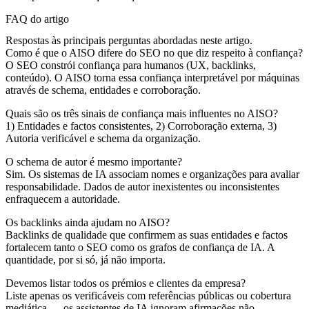
FAQ do artigo
Respostas às principais perguntas abordadas neste artigo.
Como é que o AISO difere do SEO no que diz respeito à confiança?
O SEO constrói confiança para humanos (UX, backlinks,
conteúdo). O AISO torna essa confiança interpretável por máquinas
através de schema, entidades e corroboração.
Quais são os três sinais de confiança mais influentes no AISO?
1) Entidades e factos consistentes, 2) Corroboração externa, 3)
Autoria verificável e schema da organização.
O schema de autor é mesmo importante?
Sim. Os sistemas de IA associam nomes e organizações para avaliar
responsabilidade. Dados de autor inexistentes ou inconsistentes
enfraquecem a autoridade.
Os backlinks ainda ajudam no AISO?
Backlinks de qualidade que confirmem as suas entidades e factos
fortalecem tanto o SEO como os grafos de confiança de IA. A
quantidade, por si só, já não importa.
Devemos listar todos os prémios e clientes da empresa?
Liste apenas os verificáveis com referências públicas ou cobertura
mediática — os assistentes de IA ignoram afirmações não