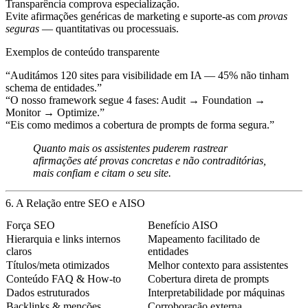
Transparência comprova especialização.
Evite afirmações genéricas de marketing e suporte-as com
provas
seguras
— quantitativas ou processuais.
Exemplos de conteúdo transparente
“Auditámos 120 sites para visibilidade em IA — 45% não tinham
schema de entidades.”
“O nosso framework segue 4 fases: Audit → Foundation →
Monitor → Optimize.”
“Eis como medimos a cobertura de prompts de forma segura.”
Quanto mais os assistentes puderem
rastrear
afirmações até provas concretas e não contraditórias,
mais confiam e citam o seu site.
6. A Relação entre SEO e AISO
Força SEO
Benefício AISO
Hierarquia e links internos
Mapeamento facilitado de
claros
entidades
Títulos/meta otimizados
Melhor contexto para assistentes
Conteúdo FAQ & How-to
Cobertura direta de prompts
Dados estruturados
Interpretabilidade por máquinas
Backlinks & menções
Corroboração externa