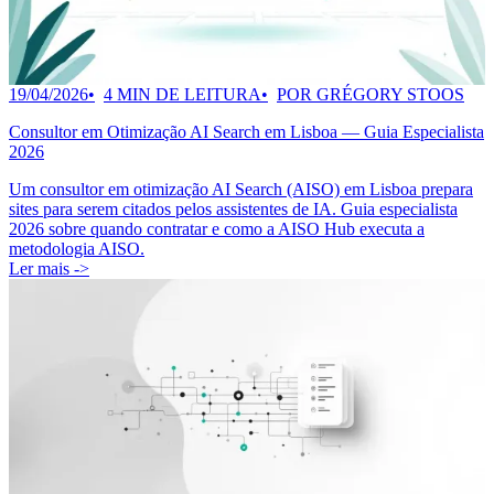
19/04/2026
4 MIN DE LEITURA
POR GRÉGORY STOOS
Consultor em Otimização AI Search em Lisboa — Guia Especialista
2026
Um consultor em otimização AI Search (AISO) em Lisboa prepara
sites para serem citados pelos assistentes de IA. Guia especialista
2026 sobre quando contratar e como a AISO Hub executa a
metodologia AISO.
Ler mais ->