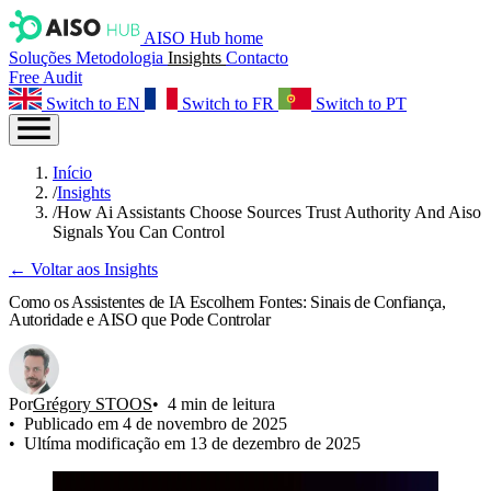
AISO Hub home
Soluções
Metodologia
Insights
Contacto
Free Audit
Switch to EN
Switch to FR
Switch to PT
Início
/
Insights
/
How Ai Assistants Choose Sources Trust Authority And Aiso
Signals You Can Control
← Voltar aos Insights
Como os Assistentes de IA Escolhem Fontes: Sinais de Confiança,
Autoridade e AISO que Pode Controlar
Por
Grégory STOOS
4 min de leitura
Publicado em 4 de novembro de 2025
Ultíma modificação em 13 de dezembro de 2025