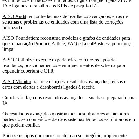
estruturados em
Dados estruturados: O guia completo para SEO e
IA
e ligamos o trabalho aos KPIs de pesquisa IA.
AISO Audit
: encontre lacunas de resultados avançados, erros de
schemas e problemas de entidades com uma lista de correções
priorizada
AISO Foundation
: reconstrua modelos e grafos de entidades para
que a marcação Product, Article, FAQ e LocalBusiness permaneça
limpa
AISO Optimize
: execute experiências com novos tipos de
resultados, posicionamentos e enriquecimentos de schema para
expandir cobertura e CTR
AISO Monitor
: rastreie citações, resultados avançados, avisos e
erros com alertas e dashboards ligados à receita
Conclusão: faça dos resultados avançados a sua base preparada para
IA
Os resultados avançados mostram aos pesquisadores as melhores
partes do seu conteúdo e dão aos sistemas IA factos estruturados em
que podem confiar.
Priorize os tipos que correspondem ao seu negócio, implemente