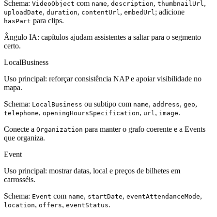
Schema:
com
,
,
,
VideoObject
name
description
thumbnailUrl
,
,
,
; adicione
uploadDate
duration
contentUrl
embedUrl
para clips.
hasPart
Ângulo IA: capítulos ajudam assistentes a saltar para o segmento
certo.
LocalBusiness
Uso principal: reforçar consistência NAP e apoiar visibilidade no
mapa.
Schema:
ou subtipo com
,
,
,
LocalBusiness
name
address
geo
,
,
,
.
telephone
openingHoursSpecification
url
image
Conecte a
para manter o grafo coerente e a Events
Organization
que organiza.
Event
Uso principal: mostrar datas, local e preços de bilhetes em
carrosséis.
Schema:
com
,
,
,
Event
name
startDate
eventAttendanceMode
,
,
.
location
offers
eventStatus