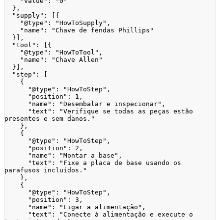
"value"
:
"0"
}
,
"supply"
:
[
{
"@type"
:
"HowToSupply"
,
"name"
:
"Chave de fendas Phillips"
}
]
,
"tool"
:
[
{
"@type"
:
"HowToTool"
,
"name"
:
"Chave Allen"
}
]
,
"step"
:
[
{
"@type"
:
"HowToStep"
,
"position"
:
1
,
"name"
:
"Desembalar e inspecionar"
,
"text"
:
"Verifique se todas as peças estão 
presentes e sem danos."
}
,
{
"@type"
:
"HowToStep"
,
"position"
:
2
,
"name"
:
"Montar a base"
,
"text"
:
"Fixe a placa de base usando os 
parafusos incluídos."
}
,
{
"@type"
:
"HowToStep"
,
"position"
:
3
,
"name"
:
"Ligar a alimentação"
,
"text"
:
"Conecte à alimentação e execute o 