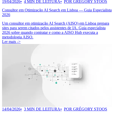
19/04/2026
4 MIN DE LEITURA
POR GRÉGORY STOOS
Consultor em Otimização AI Search em Lisboa — Guia Especialista
2026
Um consultor em otimização AI Search (AISO) em Lisboa prepara
sites para serem citados pelos assistentes de IA. Guia especialista
2026 sobre quando contratar e como a AISO Hub executa a
metodologia AISO.
Ler mais ->
14/04/2026
3 MIN DE LEITURA
POR GRÉGORY STOOS