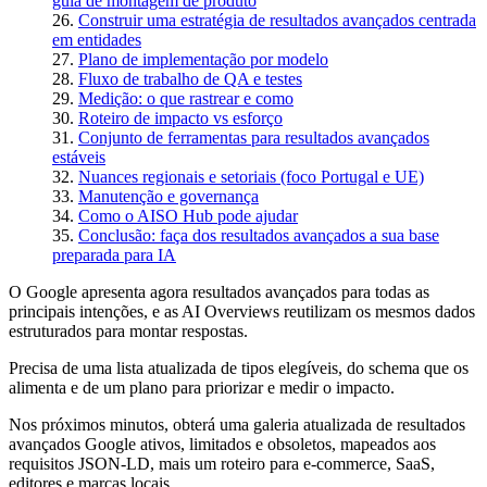
guia de montagem de produto
Construir uma estratégia de resultados avançados centrada
em entidades
Plano de implementação por modelo
Fluxo de trabalho de QA e testes
Medição: o que rastrear e como
Roteiro de impacto vs esforço
Conjunto de ferramentas para resultados avançados
estáveis
Nuances regionais e setoriais (foco Portugal e UE)
Manutenção e governança
Como o AISO Hub pode ajudar
Conclusão: faça dos resultados avançados a sua base
preparada para IA
O Google apresenta agora resultados avançados para todas as
principais intenções, e as AI Overviews reutilizam os mesmos dados
estruturados para montar respostas.
Precisa de uma lista atualizada de tipos elegíveis, do schema que os
alimenta e de um plano para priorizar e medir o impacto.
Nos próximos minutos, obterá uma galeria atualizada de resultados
avançados Google ativos, limitados e obsoletos, mapeados aos
requisitos JSON-LD, mais um roteiro para e-commerce, SaaS,
editores e marcas locais.