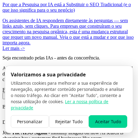
Por que a Pesquisa por IA está a Substituir o SEO Tradicional (e o
que isso significa para o seu negócio)
Os assistentes de IA respondem diretamente às perguntas — sem
links azuis, sem cliques. Para empresas que construíram o seu
crescimento na pesquisa orgânica, esta é uma mudança estrutural
que requer um novo manual. Veja o que está a mudar e por que isso
importa agora.
Ler mais ->
Seja encontrado pelas IAs
- antes da concorrência.
AISO Hub ajuda marcas visionárias a garantir visibilidade no canal
Valorizamos a sua privacidade
de descoberta que mais cresce nesta década. Não espere até que os
clientes deixem de o encontrar.
Utilizamos cookies para melhorar a sua experiência de
navegação, apresentar conteúdo personalizado e analisar
Fale com um especialista
Explorar soluções
o nosso tráfego. Ao clicar em "Aceitar Tudo", consente a
nossa utilização de cookies.
Ler a nossa política de
BEFORE YOU GO
privacidade
Personalizar
Rejeitar Tudo
Aceitar Tudo
Don't miss the AI search shift
Join
The AISO Signal
- monthly insights on how AI search is