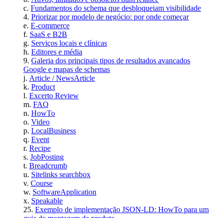
Fundamentos do schema que desbloqueiam visibilidade
Priorizar por modelo de negócio: por onde começar
E-commerce
SaaS e B2B
Serviços locais e clínicas
Editores e média
Galeria dos principais tipos de resultados avançados
Google e mapas de schemas
Article / NewsArticle
Product
Excerto Review
FAQ
HowTo
Video
LocalBusiness
Event
Recipe
JobPosting
Breadcrumb
Sitelinks searchbox
Course
SoftwareApplication
Speakable
Exemplo de implementação JSON-LD: HowTo para um