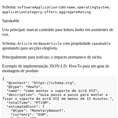
Schema:
com
,
,
SoftwareApplication
name
operatingSystem
,
,
.
applicationCategory
offers
aggregateRating
Speakable
Uso principal: marcar conteúdo para leitura áudio em assistentes de
voz.
Schema:
ou
com propriedade
Article
NewsArticle
speakable
apontando para secções elegíveis.
Principalmente para notícias; o impacto permanece de nicho.
Exemplo de implementação JSON-LD: HowTo para um guia de
montagem de produto
{
"@context"
:
"https://schema.org"
,
"@type"
:
"HowTo"
,
"name"
:
"Como montar o suporte de ecrã XYZ"
,
"description"
:
"Guia passo a passo para montar e 
fixar o suporte de ecrã XYZ em menos de 15 minutos."
,
"totalTime"
:
"PT15M"
,
"estimatedCost"
:
{
"@type"
:
"MonetaryAmount"
,
"currency"
:
"EUR"
,