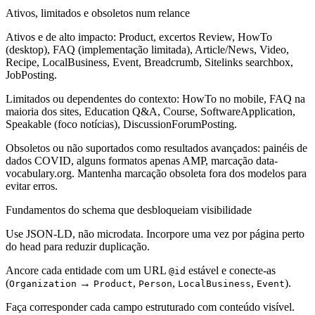
Ativos, limitados e obsoletos num relance
Ativos e de alto impacto: Product, excertos Review, HowTo
(desktop), FAQ (implementação limitada), Article/News, Video,
Recipe, LocalBusiness, Event, Breadcrumb, Sitelinks searchbox,
JobPosting.
Limitados ou dependentes do contexto: HowTo no mobile, FAQ na
maioria dos sites, Education Q&A, Course, SoftwareApplication,
Speakable (foco notícias), DiscussionForumPosting.
Obsoletos ou não suportados como resultados avançados: painéis de
dados COVID, alguns formatos apenas AMP, marcação data-
vocabulary.org. Mantenha marcação obsoleta fora dos modelos para
evitar erros.
Fundamentos do schema que desbloqueiam visibilidade
Use JSON-LD, não microdata. Incorpore uma vez por página perto
do head para reduzir duplicação.
Ancore cada entidade com um URL
estável e conecte-as
@id
(
→
,
,
,
).
Organization
Product
Person
LocalBusiness
Event
Faça corresponder cada campo estruturado com conteúdo visível.