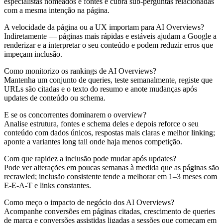
especialistas nomeados e fontes e cubra sub‑perguntas relacionadas
com a mesma intenção na página.
A velocidade da página ou a UX importam para AI Overviews?
Indiretamente — páginas mais rápidas e estáveis ajudam a Google a
renderizar e a interpretar o seu conteúdo e podem reduzir erros que
impeçam inclusão.
Como monitorizo os rankings de AI Overviews?
Mantenha um conjunto de queries, teste semanalmente, registe que
URLs são citadas e o texto do resumo e anote mudanças após
updates de conteúdo ou schema.
E se os concorrentes dominarem o overview?
Analise estrutura, fontes e schema deles e depois reforce o seu
conteúdo com dados únicos, respostas mais claras e melhor linking;
aponte a variantes long tail onde haja menos competição.
Com que rapidez a inclusão pode mudar após updates?
Pode ver alterações em poucas semanas à medida que as páginas são
recrawled; inclusão consistente tende a melhorar em 1–3 meses com
E-E-A-T e links constantes.
Como meço o impacto de negócio dos AI Overviews?
Acompanhe conversões em páginas citadas, crescimento de queries
de marca e conversões assistidas ligadas a sessões que começam em