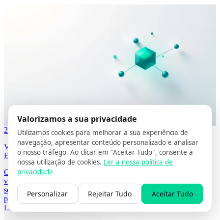
Valorizamos a sua privacidade
29/04/2026
6 MIN DE LEITURA
POR GRÉGORY STOOS
Utilizamos cookies para melhorar a sua experiência de
navegação, apresentar conteúdo personalizado e analisar
Visibilidade IA para Clínicas em Portugal: Como as Clínicas São
o nosso tráfego. Ao clicar em "Aceitar Tudo", consente a
Encontradas por Assistentes de IA
nossa utilização de cookies.
Ler a nossa política de
privacidade
Como as clínicas médicas em Portugal podem melhorar a sua
visibilidade nos resultados de pesquisa por IA. Guia prático sobre
schema, otimização entitária e estratégias de citação por IA para
Personalizar
Rejeitar Tudo
Aceitar Tudo
prestadores de saúde.
Ler mais ->