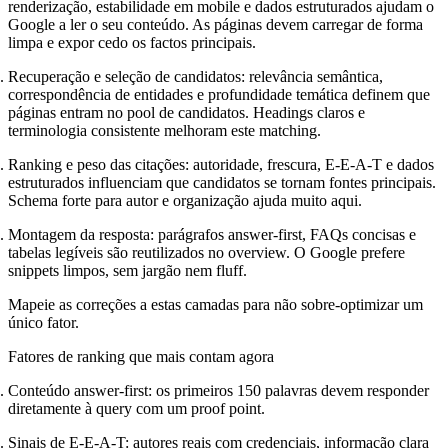
renderização, estabilidade em mobile e dados estruturados ajudam o
Google a ler o seu conteúdo. As páginas devem carregar de forma
limpa e expor cedo os factos principais.
Recuperação e seleção de candidatos: relevância semântica,
correspondência de entidades e profundidade temática definem que
páginas entram no pool de candidatos. Headings claros e
terminologia consistente melhoram este matching.
Ranking e peso das citações: autoridade, frescura, E-E-A-T e dados
estruturados influenciam que candidatos se tornam fontes principais.
Schema forte para autor e organização ajuda muito aqui.
Montagem da resposta: parágrafos answer-first, FAQs concisas e
tabelas legíveis são reutilizados no overview. O Google prefere
snippets limpos, sem jargão nem fluff.
Mapeie as correções a estas camadas para não sobre-optimizar um
único fator.
Fatores de ranking que mais contam agora
Conteúdo answer-first: os primeiros 150 palavras devem responder
diretamente à query com um proof point.
Sinais de E-E-A-T: autores reais com credenciais, informação clara