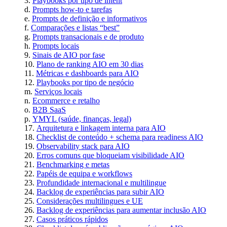
Playbooks por tipo de intent
Prompts how-to e tarefas
Prompts de definição e informativos
Comparações e listas “best”
Prompts transacionais e de produto
Prompts locais
Sinais de AIO por fase
Plano de ranking AIO em 30 dias
Métricas e dashboards para AIO
Playbooks por tipo de negócio
Serviços locais
Ecommerce e retalho
B2B SaaS
YMYL (saúde, finanças, legal)
Arquitetura e linkagem interna para AIO
Checklist de conteúdo + schema para readiness AIO
Observability stack para AIO
Erros comuns que bloqueiam visibilidade AIO
Benchmarking e metas
Papéis de equipa e workflows
Profundidade internacional e multilingue
Backlog de experiências para subir AIO
Considerações multilingues e UE
Backlog de experiências para aumentar inclusão AIO
Casos práticos rápidos