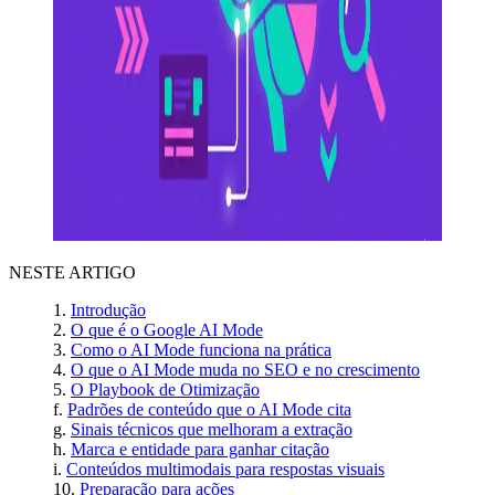
NESTE ARTIGO
Introdução
O que é o Google AI Mode
Como o AI Mode funciona na prática
O que o AI Mode muda no SEO e no crescimento
O Playbook de Otimização
Padrões de conteúdo que o AI Mode cita
Sinais técnicos que melhoram a extração
Marca e entidade para ganhar citação
Conteúdos multimodais para respostas visuais
Preparação para ações