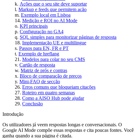
Ações que o seu site deve suportar
Markup e feeds que permitem ação
Exemplo local em Lisboa
Medição e ROI no AI Mode
KPI principais
Configuração no GA4
SQL simples para monitorizar páginas de resposta
Implementação UE e multilingue
Passos para EN, FR e PT
Exemplo de hreflang
Modelos para colar no seu CMS
Cartão de resposta
Matriz de prós e contras
Bloco de comparação de preços
Mini‑FAQ de secção
Erros comuns que bloqueiam citações
Roteiro em quatro semanas
Como a AISO Hub pode ajudar
Conclusão
Introdução
Os utilizadores já veem respostas longas e conversacionais. O
Google AI Mode compõe essas respostas e cita poucas fontes. Você
ganha quando a sua página é citada.