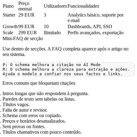
Preço
Plano
Utilizadores
Funcionalidades
mensal
Starter
29 EUR
3
Analytics básico, suporte por
e‑mail
Growth
99 EUR
10
Dashboards, API, SSO
Scale
299 EUR
Ilimitado
Perfis avançados, exportação
Mini‑FAQ de secção
Use dentro de secções. A FAQ completa aparece após o artigo no
seu sistema.
R: O schema melhora a clareza para extração e ações. 
Erros comuns que bloqueiam citações
Intros longas que não respondem à pergunta.
Paredes de texto sem tabelas ou listas.
Títulos vagos.
Falta de autor e revisor.
Schema com erros ou copiado.
Preços e horários desatualizados.
Sem provas ou fontes.
Títulos chamativos com pouco conteúdo.