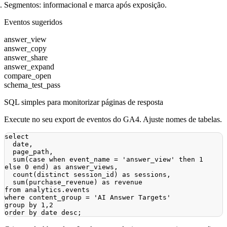
Segmentos: informacional e marca após exposição.
Eventos sugeridos
answer_view
answer_copy
answer_share
answer_expand
compare_open
schema_test_pass
SQL simples para monitorizar páginas de resposta
Execute no seu export de eventos do GA4. Ajuste nomes de tabelas.
select
date
,
  page_path
,
sum
(
case
when
 event_name 
=
'answer_view'
then
1
else
0
end
)
as
 answer_views
,
count
(
distinct
 session_id
)
as
 sessions
,
sum
(
purchase_revenue
)
as
from
 analytics
.
where
 content_group 
=
'AI Answer Targets'
group
by
1
,
2
order
by
date
desc
;