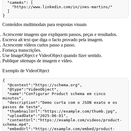
"sameAs"
:
[
"https://www.linkedin.com/in/ines-martins/"
]
}
Conteúdos multimodais para respostas visuais
Acrescente imagens que expliquem passos, peças e resultados.
Escreva alt text que diga o facto provado pela imagem.
Acrescente vídeos curtos passo a passo.
Forneça transcrições.
Use ImageObject e VideoObject quando fizer sentido.
Publique sitemaps de imagem e vídeo.
Exemplo de VideoObject
{
"@context"
:
"https://schema.org"
,
"@type"
:
"VideoObject"
,
"name"
:
"Configurar Product schema em cinco 
minutos"
,
"description"
:
"Demo curta com o JSON exato e os 
passos de teste"
,
"thumbnailUrl"
:
"https://example.com/thumb.jpg"
,
"uploadDate"
:
"2025-06-01"
,
"contentUrl"
:
"https://example.com/videos/product-
schema.mp4"
,
"embedUrl"
:
"https://example.com/embed/product-