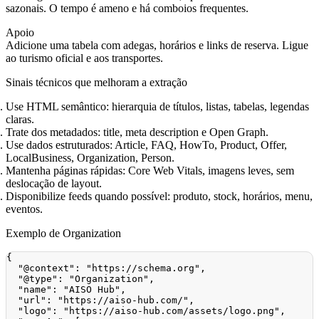
sazonais. O tempo é ameno e há comboios frequentes.
Apoio
Adicione uma tabela com adegas, horários e links de reserva. Ligue
ao turismo oficial e aos transportes.
Sinais técnicos que melhoram a extração
Use HTML semântico: hierarquia de títulos, listas, tabelas, legendas
claras.
Trate dos metadados: title, meta description e Open Graph.
Use dados estruturados: Article, FAQ, HowTo, Product, Offer,
LocalBusiness, Organization, Person.
Mantenha páginas rápidas: Core Web Vitals, imagens leves, sem
deslocação de layout.
Disponibilize feeds quando possível: produto, stock, horários, menu,
eventos.
Exemplo de Organization
{
"@context"
:
"https://schema.org"
,
"@type"
:
"Organization"
,
"name"
:
"AISO Hub"
,
"url"
:
"https://aiso-hub.com/"
,
"logo"
:
"https://aiso-hub.com/assets/logo.png"
,