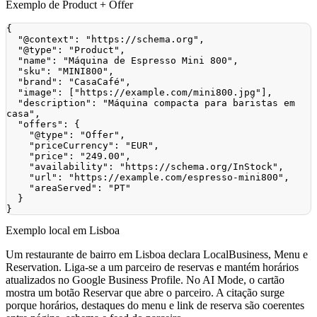
Exemplo de Product + Offer
{
"@context"
:
"https://schema.org"
,
"@type"
:
"Product"
,
"name"
:
"Máquina de Espresso Mini 800"
,
"sku"
:
"MINI800"
,
"brand"
:
"CasaCafé"
,
"image"
:
[
"https://example.com/mini800.jpg"
]
,
"description"
:
"Máquina compacta para baristas em 
casa"
,
"offers"
:
{
"@type"
:
"Offer"
,
"priceCurrency"
:
"EUR"
,
"price"
:
"249.00"
,
"availability"
:
"https://schema.org/InStock"
,
"url"
:
"https://example.com/espresso-mini800"
,
"areaServed"
:
"PT"
}
}
Exemplo local em Lisboa
Um restaurante de bairro em Lisboa declara LocalBusiness, Menu e
Reservation. Liga‑se a um parceiro de reservas e mantém horários
atualizados no Google Business Profile. No AI Mode, o cartão
mostra um botão Reservar que abre o parceiro. A citação surge
porque horários, destaques do menu e link de reserva são coerentes