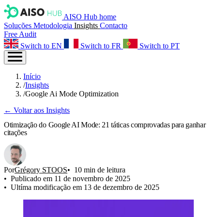
AISO Hub home
Soluções
Metodologia
Insights
Contacto
Free Audit
Switch to EN
Switch to FR
Switch to PT
Início
/
Insights
/
Google Ai Mode Optimization
← Voltar aos Insights
Otimização do Google AI Mode: 21 táticas comprovadas para ganhar
citações
Por
Grégory STOOS
10 min de leitura
Publicado em 11 de novembro de 2025
Ultíma modificação em 13 de dezembro de 2025