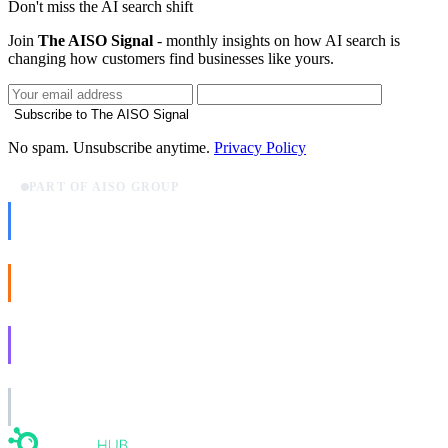
Don't miss the AI search shift
Join
The AISO Signal
- monthly insights on how AI search is
changing how customers find businesses like yours.
Subscribe to The AISO Signal
No spam. Unsubscribe anytime.
Privacy Policy
PART OF AISO GROUP
AISO Dev
Ship AI, not slideware.
AISO Buzz
Social that actually grows.
AISO Learn
Learn to show up in AI answers.
AISO Group
The specialist AI group for real businesses.