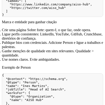
"sameAs"
:
[
"https://www.linkedin.com/company/aiso-hub"
,
"https://twitter.com/aiso_hub"
]
}
Marca e entidade para ganhar citação
Crie uma página Sobre forte: quem é, o que faz, onde opera.
Ligue perfis consistentes: LinkedIn, YouTube, GitHub, Crunchbase,
diretórios de confiança.
Publique bios com credenciais. Adicione Person e ligue a trabalhos e
palestras.
Ganhe menções de qualidade em sites relevantes. Qualidade >
quantidade.
Use nomes claros. Evite ambiguidades.
Exemplo de Person
{
"@context"
:
"https://schema.org"
,
"@type"
:
"Person"
,
"name"
:
"Ines Martins"
,
"jobTitle"
:
"Head of AI Search"
,
"worksFor"
:
{
"@type"
:
"Organization"
,
"name"
:
"AISO Hub"
}
,