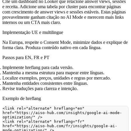
Crie um dashboard no Looker que relacione answer views, sessões
e receita. Adicione uma tabela por cluster para encontrar páginas
com crescimento de answer views e sessões estáveis. Estas páginas
provavelmente ganham citação no AI Mode e merecem mais links
internos ou um CTA mais claro.
Implementação UE e multilingue
Na Europa, respeite o Consent Mode, minimize dados e explique de
forma clara. Produza conteúdo nativo em cada língua.
Passos para EN, FR e PT
Implemente hreflang para cada versão.
Mantenha a mesma estrutura para mapear entre línguas.
Localize exemplos, preços, unidades e regras por mercado.
Mantenha entidades consistentes entre línguas.
Revise traduções para clareza e intenção.
Exemplo de hreflang
<
link
rel
=
"
alternate
"
hreflang
=
"
en
"
href
=
"
https://aiso-hub.com/insights/google-ai-mode-
optimization/
"
/>
<
link
rel
=
"
alternate
"
hreflang
=
"
fr
"
href
=
"
https://aiso-hub.com/fr/insights/google-ai-
mode-optimization/
"
/>