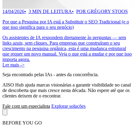
14/04/2026
3 MIN DE LEITURA
POR GRÉGORY STOOS
Por que a Pesquisa por IA está a Substituir o SEO Tradicional (e o
que isso significa para o seu negócio)
Os assistentes de IA respondem diretamente às perguntas — sem
links azuis, sem cliques. Para empresas que construíram o seu
crescimento na pesquisa orgânica, esta é uma mudança estrutural
que requer um novo manual. Veja o que está a mudar e por que isso
importa agora.
Ler mais ->
Seja encontrado pelas IAs
- antes da concorrência.
AISO Hub ajuda marcas visionárias a garantir visibilidade no canal
de descoberta que mais cresce nesta década. Não espere até que os
clientes deixem de o encontrar.
Fale com um especialista
Explorar soluções
BEFORE YOU GO