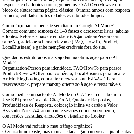
respostas e cita fontes com seguimentos. O AI Overviews é um
bloco de síntese numa página clássica. Otimize ambos com resposta
primeiro, entidades fortes e dados estruturados limpos.
Como faço para o meu site ser citado no Google AI Mode?
Comece com uma resposta de 1–3 frases e acrescente listas, tabelas
e fontes. Reforce sinais de entidade (Organization/Person com
sameAs), adicione schema relevante (FAQ, HowTo, Product,
LocalBusiness) e ganhe menções credíveis fora do site.
Que dados estruturados mais ajudam na otimização para o AI
Mode?
Organization/Person para identidade, FAQ/HowTo para passos,
Product/Review/Offer para comércio, LocalBusiness para local e
Article/BlogPosting com autor e revisor para E‑E‑A‑T. Para
reservas/stock, prepare markup orientado à ação e feeds fiáveis.
Como medir o impacto do AI Mode no GA4 e em dashboards?
Use KPI proxy: Taxa de Citação AI, Quota de Respostas,
Profundidade de Resposta, colocação inline vs cartão e Valor
Assistido. No GA4, acompanhe sessões com envolvimento,
conversões assistidas, anotações e visualize no Looker.
O AI Mode vai reduzir o meu tráfego orgânico?
O zero‑clique existe, mas marcas citadas ganham visitas qualificadas