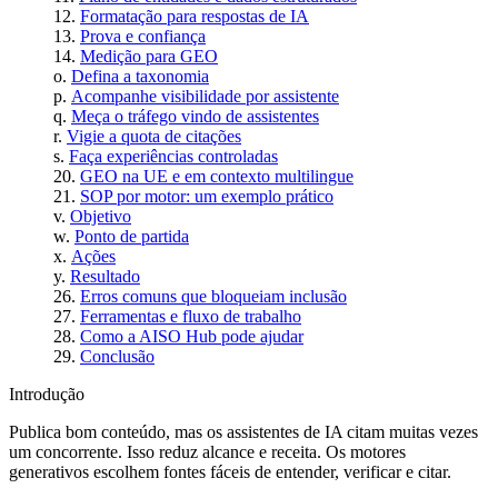
Formatação para respostas de IA
Prova e confiança
Medição para GEO
Defina a taxonomia
Acompanhe visibilidade por assistente
Meça o tráfego vindo de assistentes
Vigie a quota de citações
Faça experiências controladas
GEO na UE e em contexto multilingue
SOP por motor: um exemplo prático
Objetivo
Ponto de partida
Ações
Resultado
Erros comuns que bloqueiam inclusão
Ferramentas e fluxo de trabalho
Como a AISO Hub pode ajudar
Conclusão
Introdução
Publica bom conteúdo, mas os assistentes de IA citam muitas vezes
um concorrente. Isso reduz alcance e receita. Os motores
generativos escolhem fontes fáceis de entender, verificar e citar.