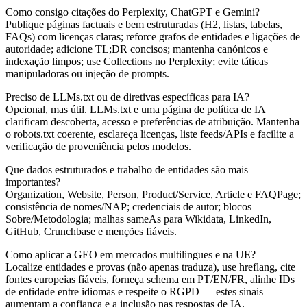
Como consigo citações do Perplexity, ChatGPT e Gemini?
Publique páginas factuais e bem estruturadas (H2, listas, tabelas,
FAQs) com licenças claras; reforce grafos de entidades e ligações de
autoridade; adicione TL;DR concisos; mantenha canónicos e
indexação limpos; use Collections no Perplexity; evite táticas
manipuladoras ou injeção de prompts.
Preciso de LLMs.txt ou de diretivas específicas para IA?
Opcional, mas útil. LLMs.txt e uma página de política de IA
clarificam descoberta, acesso e preferências de atribuição. Mantenha
o robots.txt coerente, esclareça licenças, liste feeds/APIs e facilite a
verificação de proveniência pelos modelos.
Que dados estruturados e trabalho de entidades são mais
importantes?
Organization, Website, Person, Product/Service, Article e FAQPage;
consistência de nomes/NAP; credenciais de autor; blocos
Sobre/Metodologia; malhas sameAs para Wikidata, LinkedIn,
GitHub, Crunchbase e menções fiáveis.
Como aplicar a GEO em mercados multilingues e na UE?
Localize entidades e provas (não apenas traduza), use hreflang, cite
fontes europeias fiáveis, forneça schema em PT/EN/FR, alinhe IDs
de entidade entre idiomas e respeite o RGPD — estes sinais
aumentam a confiança e a inclusão nas respostas de IA.