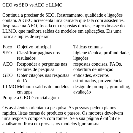
GEO vs SEO vs AEO e LLMO
Continua a precisar de SEO. Rastreamento, qualidade e ligações
contam. A GEO acrescenta uma camada que fala com assistentes.
Inspira‑se na AEO, focada em respostas diretas, e aproxima‑se do
LLMO, que melhora saídas de modelos em aplicações. Eis uma
forma simples de separar.
Foco
Objetivo principal
Táticas comuns
SEO
Classificar páginas nos
higiene técnica, profundidade,
resultados
ligações
AEO
Responder a perguntas nas
respostas concisas, FAQs,
features de pesquisa
cobertura de intenção
GEO
Obter citações nas respostas
entidades, excertos
de IA
estruturados, proveniência
LLMO
Melhorar saídas de modelos
design de prompts, grounding,
em apps
avaliação
Porque a GEO é crucial agora
Os assistentes orientam a pesquisa. As pessoas pedem planos
rápidos, listas curtas de produtos e passos. Os motores devolvem
uma resposta composta com fontes. Se a sua página é difícil de
analisar ou fraca em provas, os modelos ignoram‑na.