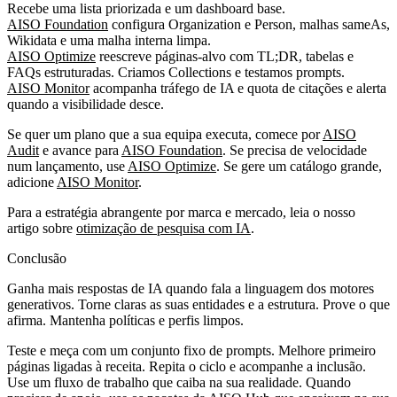
Recebe uma lista priorizada e um dashboard base.
AISO Foundation
configura Organization e Person, malhas sameAs,
Wikidata e uma malha interna limpa.
AISO Optimize
reescreve páginas‑alvo com TL;DR, tabelas e
FAQs estruturadas. Criamos Collections e testamos prompts.
AISO Monitor
acompanha tráfego de IA e quota de citações e alerta
quando a visibilidade desce.
Se quer um plano que a sua equipa executa, comece por
AISO
Audit
e avance para
AISO Foundation
. Se precisa de velocidade
num lançamento, use
AISO Optimize
. Se gere um catálogo grande,
adicione
AISO Monitor
.
Para a estratégia abrangente por marca e mercado, leia o nosso
artigo sobre
otimização de pesquisa com IA
.
Conclusão
Ganha mais respostas de IA quando fala a linguagem dos motores
generativos. Torne claras as suas entidades e a estrutura. Prove o que
afirma. Mantenha políticas e perfis limpos.
Teste e meça com um conjunto fixo de prompts. Melhore primeiro
páginas ligadas à receita. Repita o ciclo e acompanhe a inclusão.
Use um fluxo de trabalho que caiba na sua realidade. Quando