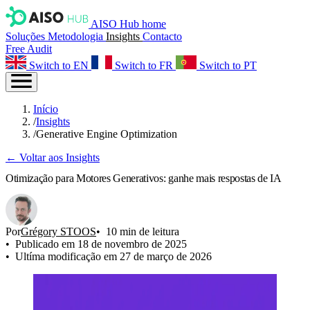
AISO Hub home
Soluções
Metodologia
Insights
Contacto
Free Audit
Switch to EN
Switch to FR
Switch to PT
Início
/
Insights
/
Generative Engine Optimization
← Voltar aos Insights
Otimização para Motores Generativos: ganhe mais respostas de IA
Por
Grégory STOOS
10 min de leitura
Publicado em 18 de novembro de 2025
Ultíma modificação em 27 de março de 2026