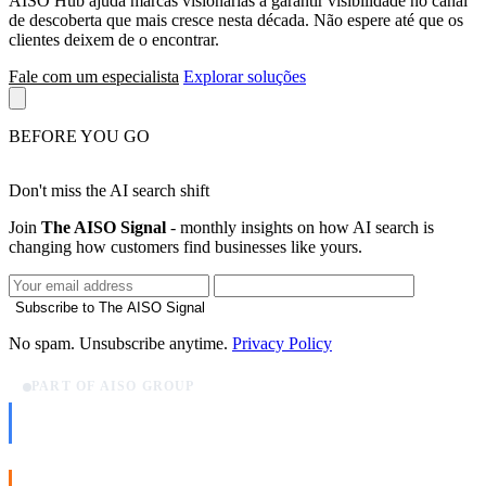
AISO Hub ajuda marcas visionárias a garantir visibilidade no canal
de descoberta que mais cresce nesta década. Não espere até que os
clientes deixem de o encontrar.
Fale com um especialista
Explorar soluções
BEFORE YOU GO
Don't miss the AI search shift
Join
The AISO Signal
- monthly insights on how AI search is
changing how customers find businesses like yours.
Subscribe to The AISO Signal
No spam. Unsubscribe anytime.
Privacy Policy
PART OF AISO GROUP
AISO Dev
Ship AI, not slideware.
AISO Buzz