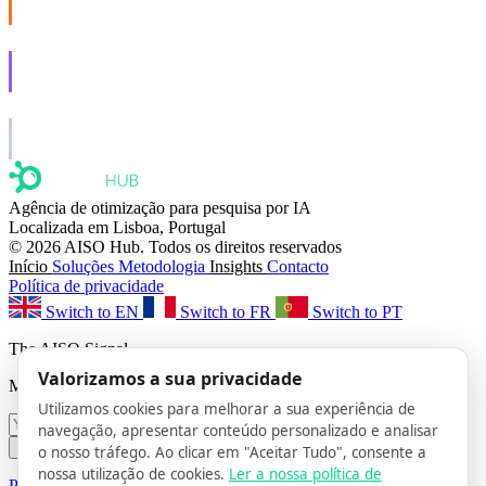
Social that actually grows.
AISO Learn
Learn to show up in AI answers.
AISO Group
The specialist AI group for real businesses.
Agência de otimização para pesquisa por IA
Localizada em Lisboa, Portugal
© 2026 AISO Hub. Todos os direitos reservados
Início
Soluções
Metodologia
Insights
Contacto
Política de privacidade
Switch to EN
Switch to FR
Switch to PT
The AISO Signal
Valorizamos a sua privacidade
Monthly AI search insights. No spam.
Utilizamos cookies para melhorar a sua experiência de
navegação, apresentar conteúdo personalizado e analisar
Subscribe
o nosso tráfego. Ao clicar em "Aceitar Tudo", consente a
nossa utilização de cookies.
Ler a nossa política de
Privacy Policy
· Unsubscribe anytime