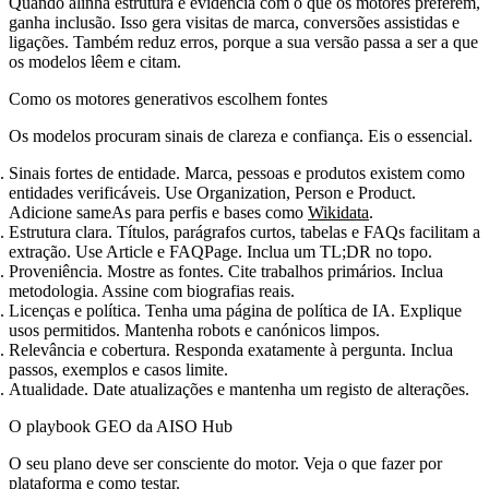
Quando alinha estrutura e evidência com o que os motores preferem,
ganha inclusão. Isso gera visitas de marca, conversões assistidas e
ligações. Também reduz erros, porque a sua versão passa a ser a que
os modelos lêem e citam.
Como os motores generativos escolhem fontes
Os modelos procuram sinais de clareza e confiança. Eis o essencial.
Sinais fortes de entidade.
Marca, pessoas e produtos existem como
entidades verificáveis. Use Organization, Person e Product.
Adicione sameAs para perfis e bases como
Wikidata
.
Estrutura clara.
Títulos, parágrafos curtos, tabelas e FAQs facilitam a
extração. Use Article e FAQPage. Inclua um TL;DR no topo.
Proveniência.
Mostre as fontes. Cite trabalhos primários. Inclua
metodologia. Assine com biografias reais.
Licenças e política.
Tenha uma página de política de IA. Explique
usos permitidos. Mantenha robots e canónicos limpos.
Relevância e cobertura.
Responda exatamente à pergunta. Inclua
passos, exemplos e casos limite.
Atualidade.
Date atualizações e mantenha um registo de alterações.
O playbook GEO da AISO Hub
O seu plano deve ser consciente do motor. Veja o que fazer por
plataforma e como testar.