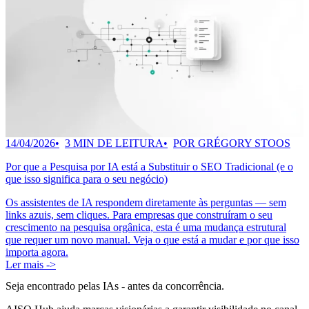
14/04/2026
3 MIN DE LEITURA
POR GRÉGORY STOOS
Por que a Pesquisa por IA está a Substituir o SEO Tradicional (e o
que isso significa para o seu negócio)
Os assistentes de IA respondem diretamente às perguntas — sem
links azuis, sem cliques. Para empresas que construíram o seu
crescimento na pesquisa orgânica, esta é uma mudança estrutural
que requer um novo manual. Veja o que está a mudar e por que isso
importa agora.
Ler mais ->
Seja encontrado pelas IAs
- antes da concorrência.