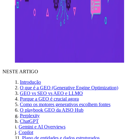
NESTE ARTIGO
Introdução
O que é a GEO (Generative Engine Optimization)
GEO vs SEO vs AEO e LLMO
Porque a GEO é crucial agora
Como os motores generativos escolhem fontes
O playbook GEO da AISO Hub
Perplexity
ChatGPT
Gemini e AI Overviews
Copilot
Plano de entidades e dados estruturados