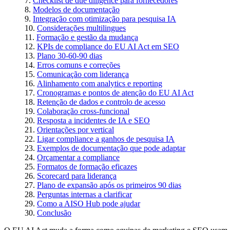
Checklist de due diligence para fornecedores
Modelos de documentação
Integração com otimização para pesquisa IA
Considerações multilingues
Formação e gestão da mudança
KPIs de compliance do EU AI Act em SEO
Plano 30-60-90 dias
Erros comuns e correções
Comunicação com liderança
Alinhamento com analytics e reporting
Cronogramas e pontos de atenção do EU AI Act
Retenção de dados e controlo de acesso
Colaboração cross-funcional
Resposta a incidentes de IA e SEO
Orientações por vertical
Ligar compliance a ganhos de pesquisa IA
Exemplos de documentação que pode adaptar
Orçamentar a compliance
Formatos de formação eficazes
Scorecard para liderança
Plano de expansão após os primeiros 90 dias
Perguntas internas a clarificar
Como a AISO Hub pode ajudar
Conclusão