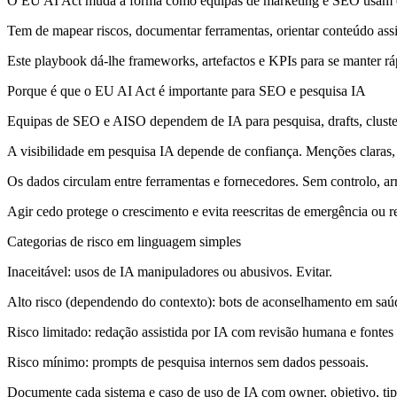
O EU AI Act muda a forma como equipas de marketing e SEO usam e
Tem de mapear riscos, documentar ferramentas, orientar conteúdo assi
Este playbook dá-lhe frameworks, artefactos e KPIs para se manter ráp
Porque é que o EU AI Act é importante para SEO e pesquisa IA
Equipas de SEO e AISO dependem de IA para pesquisa, drafts, cluster
A visibilidade em pesquisa IA depende de confiança. Menções claras, 
Os dados circulam entre ferramentas e fornecedores. Sem controlo, ar
Agir cedo protege o crescimento e evita reescritas de emergência ou 
Categorias de risco em linguagem simples
Inaceitável:
usos de IA manipuladores ou abusivos. Evitar.
Alto risco (dependendo do contexto):
bots de aconselhamento em saúd
Risco limitado:
redação assistida por IA com revisão humana e fontes 
Risco mínimo:
prompts de pesquisa internos sem dados pessoais.
Documente cada sistema e caso de uso de IA com owner, objetivo, tipo