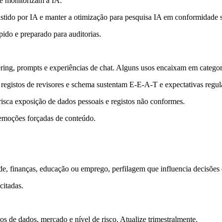
 monitorizam a IA.
stido por IA e manter a otimização para pesquisa IA em conformidade s
ido e preparado para auditorias.
ing, prompts e experiências de chat. Alguns usos encaixam em categor
registos de revisores e schema sustentam E-E-A-T e expectativas regula
risca exposição de dados pessoais e registos não conformes.
remoções forçadas de conteúdo.
e, finanças, educação ou emprego, perfilagem que influencia decisõe
citadas.
s de dados, mercado e nível de risco. Atualize trimestralmente.