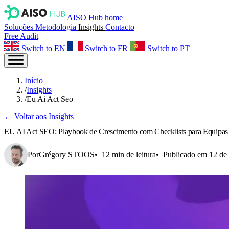
AISO Hub home
Soluções
Metodologia
Insights
Contacto
Free Audit
Switch to EN
Switch to FR
Switch to PT
Início
/
Insights
/
Eu Ai Act Seo
← Voltar aos Insights
EU AI Act SEO: Playbook de Crescimento com Checklists para Equipas
Por
Grégory STOOS
12 min de leitura
Publicado em 12 de