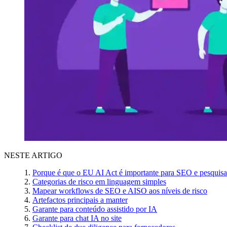
NESTE ARTIGO
Porque é que o EU AI Act é importante para SEO e pesquis
Categorias de risco em linguagem simples
Mapear workflows de SEO e AISO aos níveis de risco
Artefactos principais a manter
Garante para conteúdo assistido por IA
Garante para chat IA no site