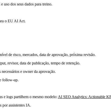
 e uso dos seus dados para treino.
ara o EU AI Act.
nível de risco, mercados, data de aprovação, próxima revisão.
ut, revisor, data de publicação, tempo de retenção.
os necessários e owner da aprovação.
e follow-up.
cas e logs partilhem o mesmo modelo:
AI SEO Analytics: Actionable K
 por assistentes IA.