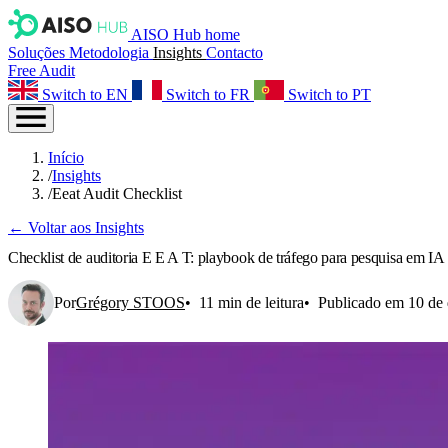
AISO Hub home
Soluções
Metodologia
Insights
Contacto
Free Audit
Switch to EN
Switch to FR
Switch to PT
Início
/
Insights
/
Eeat Audit Checklist
← Voltar aos Insights
Checklist de auditoria E E A T: playbook de tráfego para pesquisa em IA
Por
Grégory STOOS
11 min de leitura
Publicado em 10 de