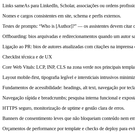
Links sameAs para LinkedIn, Scholar, associações ou ordens profissio
Nomes e cargos consistentes em site, schema e perfis externos.
Testes de prompts: “Who is [Author]?” — os assistentes devem citar o
Offboarding: bios arquivadas e redirecionamentos quando um autor sa
Ligação ao PR: bios de autores atualizadas com citações na imprensa e
Checklist técnica e de UX
Core Web Vitals: LCP, INP, CLS na zona verde nos principais templa
Layout mobile-first, tipografia legível e intersticiais intrusivos minimi
Fundamentos de acessibilidade: headings, alt text, navegação por tecla
Navegação rápida e breadcrumbs; pesquisa interna funcional e expos
HTTPS seguro, monitorização de uptime e gestão clara de erros.
Banners de consentimento leves que não bloqueiam conteúdo nem em
Orçamentos de performance por template e checks de deploy para evit