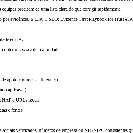
as equipas precisam de uma lista clara do que corrigir rapidamente.
o por evidência,
E-E-A-T SEO: Evidence-First Playbook for Trust & A
idade em IA.
ara obter um score de maturidade.
 de apoio e nomes da liderança.
ndo aplicável).
om NAP e URLs iguais.
tas e fontes.
rfis sociais verificados; números de empresa ou NIF/NIPC consistentes q