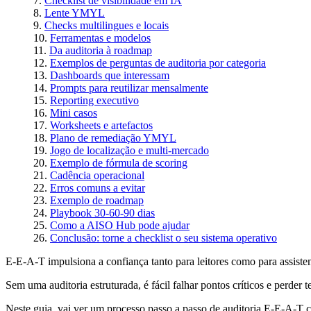
Checklist de visibilidade em IA
Lente YMYL
Checks multilingues e locais
Ferramentas e modelos
Da auditoria à roadmap
Exemplos de perguntas de auditoria por categoria
Dashboards que interessam
Prompts para reutilizar mensalmente
Reporting executivo
Mini casos
Worksheets e artefactos
Plano de remediação YMYL
Jogo de localização e multi-mercado
Exemplo de fórmula de scoring
Cadência operacional
Erros comuns a evitar
Exemplo de roadmap
Playbook 30-60-90 dias
Como a AISO Hub pode ajudar
Conclusão: torne a checklist o seu sistema operativo
E-E-A-T impulsiona a confiança tanto para leitores como para assiste
Sem uma auditoria estruturada, é fácil falhar pontos críticos e perder 
Neste guia, vai ver um processo passo a passo de auditoria E-E-A-T