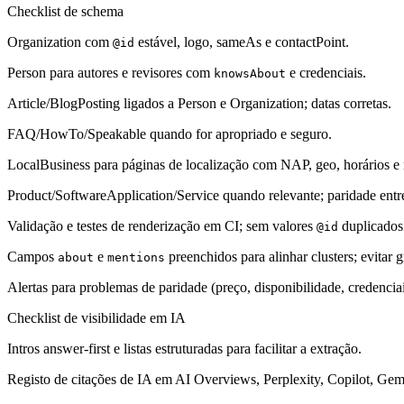
Checklist de schema
Organization com
estável, logo, sameAs e contactPoint.
@id
Person para autores e revisores com
e credenciais.
knowsAbout
Article/BlogPosting ligados a Person e Organization; datas corretas.
FAQ/HowTo/Speakable quando for apropriado e seguro.
LocalBusiness para páginas de localização com NAP, geo, horários e 
Product/SoftwareApplication/Service quando relevante; paridade entr
Validação e testes de renderização em CI; sem valores
duplicados
@id
Campos
e
preenchidos para alinhar clusters; evitar g
about
mentions
Alertas para problemas de paridade (preço, disponibilidade, credenciai
Checklist de visibilidade em IA
Intros answer-first e listas estruturadas para facilitar a extração.
Registo de citações de IA em AI Overviews, Perplexity, Copilot, Ge