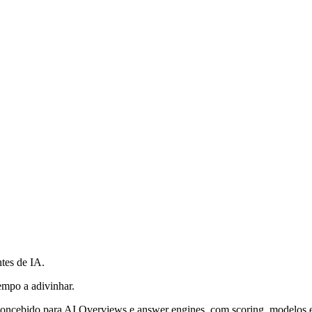
ntes de IA.
tempo a adivinhar.
 concebido para AI Overviews e answer engines, com scoring, modelos