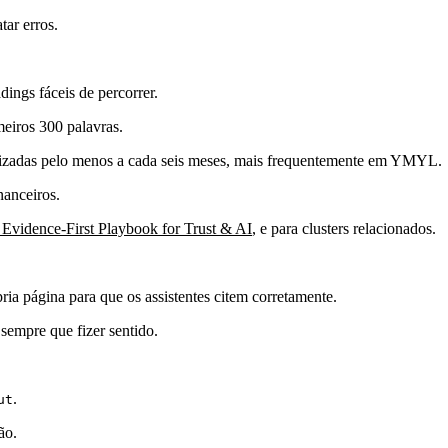
tar erros.
dings fáceis de percorrer.
meiros 300 palavras.
tualizadas pelo menos a cada seis meses, mais frequentemente em YMYL.
nanceiros.
vidence-First Playbook for Trust & AI
, e para clusters relacionados.
ria página para que os assistentes citem corretamente.
sempre que fizer sentido.
.
ut
ão.