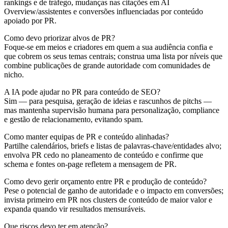
rankings e de tráfego, mudanças nas citações em AI
Overview/assistentes e conversões influenciadas por conteúdo
apoiado por PR.
Como devo priorizar alvos de PR?
Foque-se em meios e criadores em quem a sua audiência confia e
que cobrem os seus temas centrais; construa uma lista por níveis que
combine publicações de grande autoridade com comunidades de
nicho.
A IA pode ajudar no PR para conteúdo de SEO?
Sim — para pesquisa, geração de ideias e rascunhos de pitchs —
mas mantenha supervisão humana para personalização, compliance
e gestão de relacionamento, evitando spam.
Como manter equipas de PR e conteúdo alinhadas?
Partilhe calendários, briefs e listas de palavras-chave/entidades alvo;
envolva PR cedo no planeamento de conteúdo e confirme que
schema e fontes on-page refletem a mensagem de PR.
Como devo gerir orçamento entre PR e produção de conteúdo?
Pese o potencial de ganho de autoridade e o impacto em conversões;
invista primeiro em PR nos clusters de conteúdo de maior valor e
expanda quando vir resultados mensuráveis.
Que riscos devo ter em atenção?