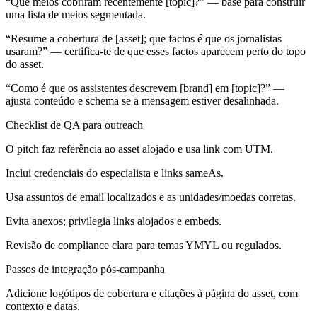
“Que meios cobriram recentemente [topic]?” — base para construir
uma lista de meios segmentada.
“Resume a cobertura de [asset]; que factos é que os jornalistas
usaram?” — certifica-te de que esses factos aparecem perto do topo
do asset.
“Como é que os assistentes descrevem [brand] em [topic]?” —
ajusta conteúdo e schema se a mensagem estiver desalinhada.
Checklist de QA para outreach
O pitch faz referência ao asset alojado e usa link com UTM.
Inclui credenciais do especialista e links sameAs.
Usa assuntos de email localizados e as unidades/moedas corretas.
Evita anexos; privilegia links alojados e embeds.
Revisão de compliance clara para temas YMYL ou regulados.
Passos de integração pós-campanha
Adicione logótipos de cobertura e citações à página do asset, com
contexto e datas.