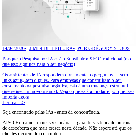
14/04/2026
3 MIN DE LEITURA
POR GRÉGORY STOOS
Por que a Pesquisa por IA está a Substituir o SEO Tradicional (e o
que isso significa para o seu negócio)
Os assistentes de IA respondem diretamente às perguntas — sem
links azuis, sem cliques. Para empresas que construíram o seu
crescimento na pesquisa orgânica, esta é uma mudança estrutural
que requer um novo manual. Veja o que está a mudar e por que isso
importa agora.
Ler mais ->
Seja encontrado pelas IAs
- antes da concorrência.
AISO Hub ajuda marcas visionárias a garantir visibilidade no canal
de descoberta que mais cresce nesta década. Não espere até que os
clientes deixem de o encontrar.