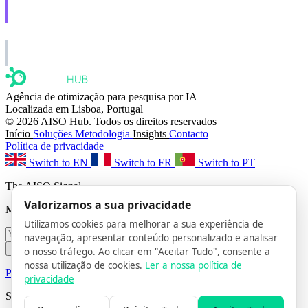
AISO Learn
Learn to show up in AI answers.
AISO Group
The specialist AI group for real businesses.
Agência de otimização para pesquisa por IA
Localizada em Lisboa, Portugal
© 2026 AISO Hub. Todos os direitos reservados
Início
Soluções
Metodologia
Insights
Contacto
Política de privacidade
Switch to EN
Switch to FR
Switch to PT
The AISO Signal
Valorizamos a sua privacidade
Monthly AI search insights. No spam.
Utilizamos cookies para melhorar a sua experiência de
navegação, apresentar conteúdo personalizado e analisar
Subscribe
o nosso tráfego. Ao clicar em "Aceitar Tudo", consente a
nossa utilização de cookies.
Ler a nossa política de
Privacy Policy
· Unsubscribe anytime
privacidade
Siga-nos