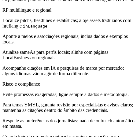
RP multilingue e regional
Localize pitchs, headlines e estatísticas; aloje assets traduzidos com
hreflang e
.
inLanguage
Aponte a meios e associações regionais; inclua dados e exemplos
locais.
Atualize sameAs para perfis locais; alinhe com páginas
LocalBusiness ou regionais.
Acompanhe citações em IA e pesquisas de marca por mercado;
alguns idiomas vão reagir de forma diferente.
Risco e compliance
Evite promessas exageradas; ligue sempre a dados e metodologia.
Para temas YMYL, garanta revisão por especialistas e avisos claros;
mantenha as citações dentro do âmbito das credenciais.
Respeite as preferências dos jornalistas; nada de outreach automático
em massa.
Guarde logs de prompts e outreach; arquive aprovações para