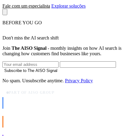
Fale com um especialista
Explorar soluções
BEFORE YOU GO
Don't miss the AI search shift
Join
The AISO Signal
- monthly insights on how AI search is
changing how customers find businesses like yours.
Subscribe to The AISO Signal
No spam. Unsubscribe anytime.
Privacy Policy
PART OF AISO GROUP
AISO Dev
Ship AI, not slideware.
AISO Buzz
Social that actually grows.