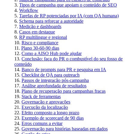
Tipos de campanha que apoiam o conteúdo de SEO
Workflow
Tarefas de RP potenciadas por IA (com QA humana)
Schema para reforçar a autoridade
Medição e dashboards
Casos em destaque
RP multilingue e regional
Risco e compliance
Plano 30-60-90 dias
Como a AISO Hub pode ajudar
Conclusão: faça do PR o combustível do seu fosso de
conteúdo
Banco de prompts para PR e pesquisa em IA
Checklist de QA para outreach
Passos de integração pós-campanha
Análise aprofundada de resultados
Plano de recuperação para campanhas fracas
Stack de ferramentas
Governação e aprovações
Execução da localização
Efeito composto a longo prazo
Exemplo de scorecard de 90 dias
Erros comuns a evitar
Governação para histórias baseadas em dados