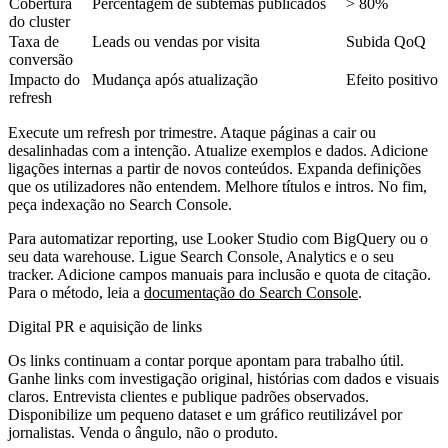
Cobertura
Percentagem de subtemas publicados
> 80%
do cluster
Taxa de
Leads ou vendas por visita
Subida QoQ
conversão
Impacto do
Mudança após atualização
Efeito positivo
refresh
Execute um refresh por trimestre. Ataque páginas a cair ou
desalinhadas com a intenção. Atualize exemplos e dados. Adicione
ligações internas a partir de novos conteúdos. Expanda definições
que os utilizadores não entendem. Melhore títulos e intros. No fim,
peça indexação no Search Console.
Para automatizar reporting, use Looker Studio com BigQuery ou o
seu data warehouse. Ligue Search Console, Analytics e o seu
tracker. Adicione campos manuais para inclusão e quota de citação.
Para o método, leia a
documentação do Search Console
.
Digital PR e aquisição de links
Os links continuam a contar porque apontam para trabalho útil.
Ganhe links com investigação original, histórias com dados e visuais
claros. Entrevista clientes e publique padrões observados.
Disponibilize um pequeno dataset e um gráfico reutilizável por
jornalistas. Venda o ângulo, não o produto.