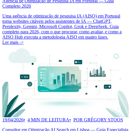
Agência de Otimização de Pesquisa IA em Portugal — Guia
Completo 2026
Uma agência de otimização de pesquisa IA (AISO) em Portugal
torna websites citáveis pelos assistentes de IA — ChatGPT,
Perplexity, Gemini, Microsoft Copilot, Grok e DeepSeek. Guia
completo para 2026, com o que procurar, como avaliar, e como a
AISO Hub executa a metodologia AISO em quatro fases.
Ler mais ->
19/04/2026
4 MIN DE LEITURA
POR GRÉGORY STOOS
Consultor em Otimização AI Search em Lisboa — Guia Especialista