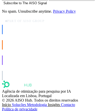
Subscribe to The AISO Signal
No spam. Unsubscribe anytime.
Privacy Policy
PART OF AISO GROUP
AISO Dev
Ship AI, not slideware.
AISO Buzz
Social that actually grows.
AISO Learn
Learn to show up in AI answers.
AISO Group
The specialist AI group for real businesses.
Agência de otimização para pesquisa por IA
Localizada em Lisboa, Portugal
© 2026 AISO Hub. Todos os direitos reservados
Início
Soluções
Metodologia
Insights
Contacto
Política de privacidade