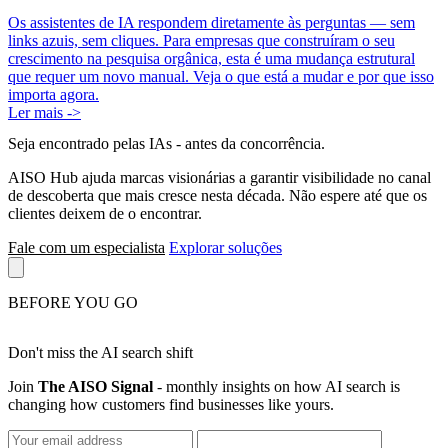
Os assistentes de IA respondem diretamente às perguntas — sem
links azuis, sem cliques. Para empresas que construíram o seu
crescimento na pesquisa orgânica, esta é uma mudança estrutural
que requer um novo manual. Veja o que está a mudar e por que isso
importa agora.
Ler mais ->
Seja encontrado pelas IAs
- antes da concorrência.
AISO Hub ajuda marcas visionárias a garantir visibilidade no canal
de descoberta que mais cresce nesta década. Não espere até que os
clientes deixem de o encontrar.
Fale com um especialista
Explorar soluções
BEFORE YOU GO
Don't miss the AI search shift
Join
The AISO Signal
- monthly insights on how AI search is
changing how customers find businesses like yours.