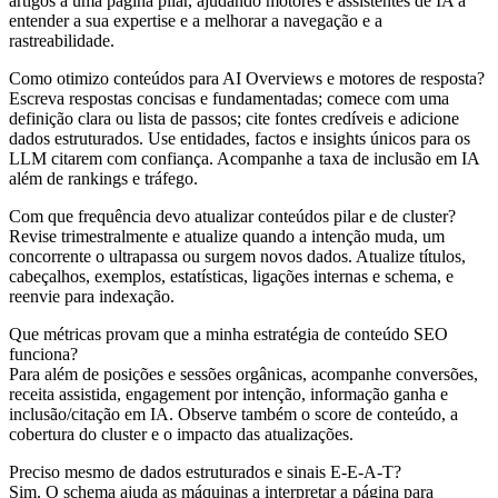
artigos a uma página pilar, ajudando motores e assistentes de IA a
entender a sua expertise e a melhorar a navegação e a
rastreabilidade.
Como otimizo conteúdos para AI Overviews e motores de resposta?
Escreva respostas concisas e fundamentadas; comece com uma
definição clara ou lista de passos; cite fontes credíveis e adicione
dados estruturados. Use entidades, factos e insights únicos para os
LLM citarem com confiança. Acompanhe a taxa de inclusão em IA
além de rankings e tráfego.
Com que frequência devo atualizar conteúdos pilar e de cluster?
Revise trimestralmente e atualize quando a intenção muda, um
concorrente o ultrapassa ou surgem novos dados. Atualize títulos,
cabeçalhos, exemplos, estatísticas, ligações internas e schema, e
reenvie para indexação.
Que métricas provam que a minha estratégia de conteúdo SEO
funciona?
Para além de posições e sessões orgânicas, acompanhe conversões,
receita assistida, engagement por intenção, informação ganha e
inclusão/citação em IA. Observe também o score de conteúdo, a
cobertura do cluster e o impacto das atualizações.
Preciso mesmo de dados estruturados e sinais E‑E‑A‑T?
Sim. O schema ajuda as máquinas a interpretar a página para