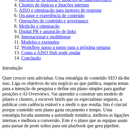
Clusters de tópicos e ligações internas
AISO e otimização para motores de resposta
On‑page e experiência de conteúdo
Operações de conteúdo e governance
Medição e otimização
Digital PR e aquisição de links
Internacional e multilingue
Modelos e exemplos
Workflow passo a passo para a próxima semana
Como a AISO Hub pode ajudar
Conclusão
Introdução
Quer crescer sem adivinhar. Uma estratégia de conteúdo SEO dá‑lhe
isso. Liga os objetivos do seu negócio ao que publica, mapeia temas
para a intenção de pesquisa e define um plano simples para ganhar
posições e AI Overviews. Vai aprender a construir um modelo de
pilares e clusters, a escrever briefs que os especialistas seguem, a
publicar com cadência estável e a medir o que resulta. Isto é crucial
porque conteúdo sem plano gasta orçamento e tempo. Uma
estratégia focada aumenta a autoridade temática, melhora as ligações
internas e melhora a conversão. Este é o plano que as equipas usam
para passar de posts soltos para um playbook que gera pipeline.