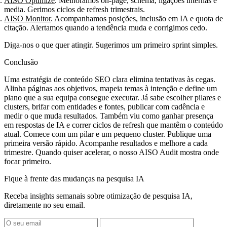
AISO Optimize
. Melhoramos on‑page, schema, ligações internas e
media. Gerimos ciclos de refresh trimestrais.
AISO Monitor
. Acompanhamos posições, inclusão em IA e quota de
citação. Alertamos quando a tendência muda e corrigimos cedo.
Diga‑nos o que quer atingir. Sugerimos um primeiro sprint simples.
Conclusão
Uma estratégia de conteúdo SEO clara elimina tentativas às cegas.
Alinha páginas aos objetivos, mapeia temas à intenção e define um
plano que a sua equipa consegue executar. Já sabe escolher pilares e
clusters, brifar com entidades e fontes, publicar com cadência e
medir o que muda resultados. Também viu como ganhar presença
em respostas de IA e correr ciclos de refresh que mantêm o conteúdo
atual. Comece com um pilar e um pequeno cluster. Publique uma
primeira versão rápido. Acompanhe resultados e melhore a cada
trimestre. Quando quiser acelerar, o nosso AISO Audit mostra onde
focar primeiro.
Fique à frente das mudanças na pesquisa IA
Receba insights semanais sobre otimização de pesquisa IA,
diretamente no seu email.