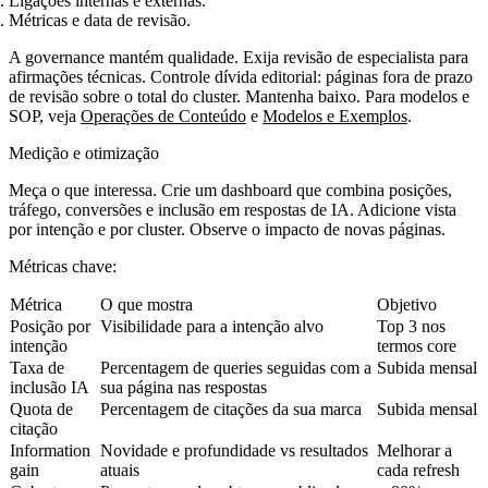
Ligações internas e externas.
Métricas e data de revisão.
A governance mantém qualidade. Exija revisão de especialista para
afirmações técnicas. Controle dívida editorial: páginas fora de prazo
de revisão sobre o total do cluster. Mantenha baixo. Para modelos e
SOP, veja
Operações de Conteúdo
e
Modelos e Exemplos
.
Medição e otimização
Meça o que interessa. Crie um dashboard que combina posições,
tráfego, conversões e inclusão em respostas de IA. Adicione vista
por intenção e por cluster. Observe o impacto de novas páginas.
Métricas chave:
Métrica
O que mostra
Objetivo
Posição por
Visibilidade para a intenção alvo
Top 3 nos
intenção
termos core
Taxa de
Percentagem de queries seguidas com a
Subida mensal
inclusão IA
sua página nas respostas
Quota de
Percentagem de citações da sua marca
Subida mensal
citação
Information
Novidade e profundidade vs resultados
Melhorar a
gain
atuais
cada refresh