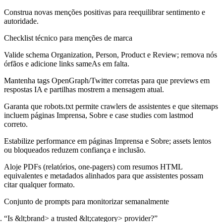
Construa novas menções positivas para reequilibrar sentimento e
autoridade.
Checklist técnico para menções de marca
Valide schema Organization, Person, Product e Review; remova nós
órfãos e adicione links sameAs em falta.
Mantenha tags OpenGraph/Twitter corretas para que previews em
respostas IA e partilhas mostrem a mensagem atual.
Garanta que robots.txt permite crawlers de assistentes e que sitemaps
incluem páginas Imprensa, Sobre e case studies com lastmod
correto.
Estabilize performance em páginas Imprensa e Sobre; assets lentos
ou bloqueados reduzem confiança e inclusão.
Aloje PDFs (relatórios, one-pagers) com resumos HTML
equivalentes e metadados alinhados para que assistentes possam
citar qualquer formato.
Conjunto de prompts para monitorizar semanalmente
“Is &lt;brand> a trusted &lt;category> provider?”