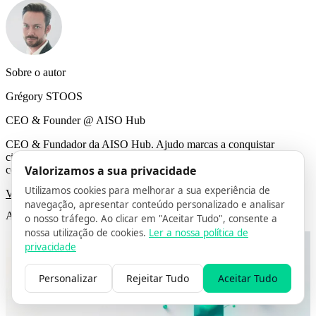
Sobre o autor
Grégory STOOS
CEO & Founder @ AISO Hub
CEO & Fundador da AISO Hub. Ajudo marcas a conquistar
citações em IA e AI Overviews com SEO técnico, JSON-LD e
Valorizamos a sua privacidade
conteúdo orientado por intenção.
Utilizamos cookies para melhorar a sua experiência de
Ver todos os artigos →
navegação, apresentar conteúdo personalizado e analisar
Artigos relacionados
o nosso tráfego. Ao clicar em "Aceitar Tudo", consente a
nossa utilização de cookies.
Ler a nossa política de
privacidade
Personalizar
Rejeitar Tudo
Aceitar Tudo