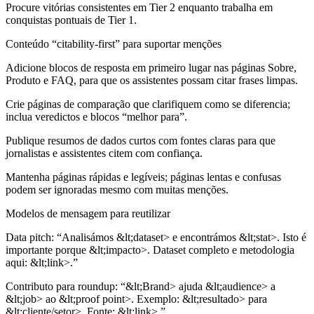
Procure vitórias consistentes em Tier 2 enquanto trabalha em
conquistas pontuais de Tier 1.
Conteúdo “citability-first” para suportar menções
Adicione blocos de resposta em primeiro lugar nas páginas Sobre,
Produto e FAQ, para que os assistentes possam citar frases limpas.
Crie páginas de comparação que clarifiquem como se diferencia;
inclua veredictos e blocos “melhor para”.
Publique resumos de dados curtos com fontes claras para que
jornalistas e assistentes citem com confiança.
Mantenha páginas rápidas e legíveis; páginas lentas e confusas
podem ser ignoradas mesmo com muitas menções.
Modelos de mensagem para reutilizar
Data pitch:
“Analisámos &lt;dataset> e encontrámos &lt;stat>. Isto é
importante porque &lt;impacto>. Dataset completo e metodologia
aqui: &lt;link>.”
Contributo para roundup:
“&lt;Brand> ajuda &lt;audience> a
&lt;job> ao &lt;proof point>. Exemplo: &lt;resultado> para
&lt;cliente/setor>. Fonte: &lt;link>.”