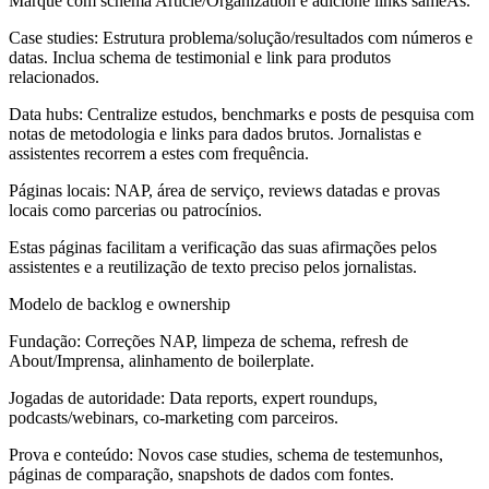
Marque com schema Article/Organization e adicione links sameAs.
Case studies:
Estrutura problema/solução/resultados com números e
datas. Inclua schema de testimonial e link para produtos
relacionados.
Data hubs:
Centralize estudos, benchmarks e posts de pesquisa com
notas de metodologia e links para dados brutos. Jornalistas e
assistentes recorrem a estes com frequência.
Páginas locais:
NAP, área de serviço, reviews datadas e provas
locais como parcerias ou patrocínios.
Estas páginas facilitam a verificação das suas afirmações pelos
assistentes e a reutilização de texto preciso pelos jornalistas.
Modelo de backlog e ownership
Fundação:
Correções NAP, limpeza de schema, refresh de
About/Imprensa, alinhamento de boilerplate.
Jogadas de autoridade:
Data reports, expert roundups,
podcasts/webinars, co-marketing com parceiros.
Prova e conteúdo:
Novos case studies, schema de testemunhos,
páginas de comparação, snapshots de dados com fontes.