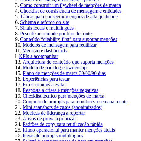
Como construir um flywheel de menções de marca
Checklist de consistência de mensagem e entidades
Táticas para conseguir menções de alta qualidade
Schema e reforço on-site
Sinais locais e multilingues
Peso de autoridade por tipo de fonte
Conteúdo “citability-first” para suportar menções
Modelos de mensagem para reutilizar
Medição e dashboards
KPIs a acompanhar
Arquitetura de conteúdo que suporta menções
Modelo de backlog e ownership
Plano de menções de marca 30/60/90 dias
Experiências para testar
Erros comuns a evitar
Resposta a crises e menções negativas
Checklist técnico para menções de marca
Conjunto de prompts para monitorizar semanalmente
Mini snapshots de casos (anonimizados)
Métricas de liderança a reportar
Ativos de prova a priorizar
Padrões de copy para reutilização rápida
Ritmo operacional para manter menções atuais
Ideias de prompts multilingues