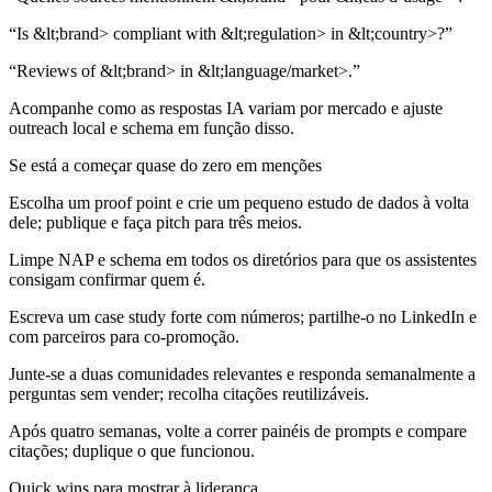
“Is &lt;brand> compliant with &lt;regulation> in &lt;country>?”
“Reviews of &lt;brand> in &lt;language/market>.”
Acompanhe como as respostas IA variam por mercado e ajuste
outreach local e schema em função disso.
Se está a começar quase do zero em menções
Escolha um proof point e crie um pequeno estudo de dados à volta
dele; publique e faça pitch para três meios.
Limpe NAP e schema em todos os diretórios para que os assistentes
consigam confirmar quem é.
Escreva um case study forte com números; partilhe-o no LinkedIn e
com parceiros para co-promoção.
Junte-se a duas comunidades relevantes e responda semanalmente a
perguntas sem vender; recolha citações reutilizáveis.
Após quatro semanas, volte a correr painéis de prompts e compare
citações; duplique o que funcionou.
Quick wins para mostrar à liderança