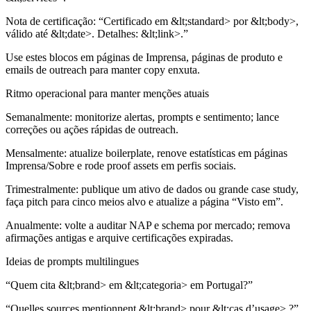
Nota de certificação:
“Certificado em &lt;standard> por &lt;body>,
válido até &lt;date>. Detalhes: &lt;link>.”
Use estes blocos em páginas de Imprensa, páginas de produto e
emails de outreach para manter copy enxuta.
Ritmo operacional para manter menções atuais
Semanalmente: monitorize alertas, prompts e sentimento; lance
correções ou ações rápidas de outreach.
Mensalmente: atualize boilerplate, renove estatísticas em páginas
Imprensa/Sobre e rode proof assets em perfis sociais.
Trimestralmente: publique um ativo de dados ou grande case study,
faça pitch para cinco meios alvo e atualize a página “Visto em”.
Anualmente: volte a auditar NAP e schema por mercado; remova
afirmações antigas e arquive certificações expiradas.
Ideias de prompts multilingues
“Quem cita &lt;brand> em &lt;categoria> em Portugal?”
“Quelles sources mentionnent &lt;brand> pour &lt;cas d’usage> ?”