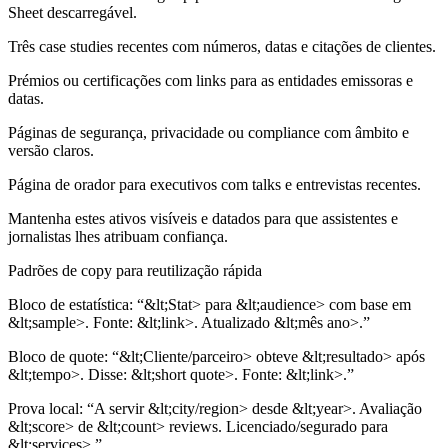
Sheet descarregável.
Três case studies recentes com números, datas e citações de clientes.
Prémios ou certificações com links para as entidades emissoras e
datas.
Páginas de segurança, privacidade ou compliance com âmbito e
versão claros.
Página de orador para executivos com talks e entrevistas recentes.
Mantenha estes ativos visíveis e datados para que assistentes e
jornalistas lhes atribuam confiança.
Padrões de copy para reutilização rápida
Bloco de estatística:
“&lt;Stat> para &lt;audience> com base em
&lt;sample>. Fonte: &lt;link>. Atualizado &lt;mês ano>.”
Bloco de quote:
“&lt;Cliente/parceiro> obteve &lt;resultado> após
&lt;tempo>. Disse: &lt;short quote>. Fonte: &lt;link>.”
Prova local:
“A servir &lt;city/region> desde &lt;year>. Avaliação
&lt;score> de &lt;count> reviews. Licenciado/segurado para
&lt;services>.”