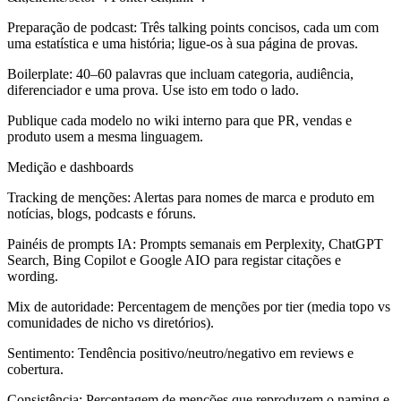
Preparação de podcast:
Três talking points concisos, cada um com
uma estatística e uma história; ligue-os à sua página de provas.
Boilerplate:
40–60 palavras que incluam categoria, audiência,
diferenciador e uma prova. Use isto em todo o lado.
Publique cada modelo no wiki interno para que PR, vendas e
produto usem a mesma linguagem.
Medição e dashboards
Tracking de menções:
Alertas para nomes de marca e produto em
notícias, blogs, podcasts e fóruns.
Painéis de prompts IA:
Prompts semanais em Perplexity, ChatGPT
Search, Bing Copilot e Google AIO para registar citações e
wording.
Mix de autoridade:
Percentagem de menções por tier (media topo vs
comunidades de nicho vs diretórios).
Sentimento:
Tendência positivo/neutro/negativo em reviews e
cobertura.
Consistência:
Percentagem de menções que reproduzem o naming e