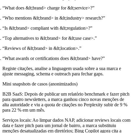
“What does &lt;brand> charge for &lt;service>?”
“Who mentions &lt;brand> in &lt;industry> research?”
“Is &lt;brand> compliant with &lt;regulation>?”
“Top alternatives to &lt;brand> for &lt;use case>.”
“Reviews of &lt;brand> in &lt;location>.”
“What awards or certifications does &lt;brand> have?”
Registe citações, analise a linguagem usada sobre a sua marca e
ajuste messaging, schema e outreach para fechar gaps.
Mini snapshots de casos (anonimizados)
B2B SaaS:
Depois de publicar um relatório benchmark e fazer pitch
para quatro newsletters, a marca ganhou cinco novas menções de
alta autoridade e viu a quota de citações no Perplexity subir de 9 %
para 22 % em um mês.
Serviços locais:
Ao limpar dados NAP, adicionar reviews locais com
data e fazer pitch para um jornal de bairro, a marca substituiu
menções desatualizadas em diretórios; Bing Copilot agora cita a