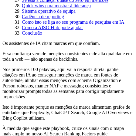
Se está a começar quase do zero em menções
Quick wins para mostrar à liderança
Sistema operativo de equipa
Cadência de reporting
Como isto se liga ao seu programa de pesquisa em IA
Como a AISO Hub pode ajudar
Conclusão
Os assistentes de IA citam marcas em que confiam.
Essa confiança vem de menções consistentes e de alta qualidade em
toda a web — não apenas de backlinks.
Nos primeiros 100 palavras, aqui vai a resposta direta: ganhe
citações em IA ao conseguir menções de marca em fontes de
autoridade, alinhar essas menções com schema Organization e
Person robustos, manter NAP e messaging consistentes e
monitorizar prompts todas as semanas para corrigir rapidamente
imprecisões.
Isto é importante porque as menções de marca alimentam grafos de
entidades que Perplexity, ChatGPT Search, Google AI Overviews e
Bing Copilot utilizam.
À medida que segue este playbook, cruze os sinais com o mapa
mais amplo no nosso
AI Search Ranking Factors guide
.