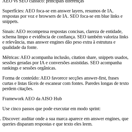
AEO vs SEO clássico: principais diferenças
Superfícies: AEO foca-se em answer layers, resumos de IA,
respostas por voz e browsers de IA. SEO foca-se em blue links e
snippets.
Sinais: AEO recompensa respostas concisas, clareza de entidade,
schema limpo e evidência de confiança. SEO também valoriza links
e relevância, mas answer engines dão peso extra à estrutura e
qualidade da fonte.
Métricas: AEO acompanha inclusão, citation share, snippets usados,
sessões geradas por IA e conversões assistidas. SEO acompanha
rankings e sessões orgânicas.
Forma de conteúdo: AEO favorece secções answer-first, frases
curtas e listas fáceis de escanear com fontes. Paredes longas de texto
perdem citações.
Framework AEO da AISO Hub
Use cinco passos que pode executar em modo sprint:
Discover
: auditar onde a sua marca aparece em answer engines, que
queries disparam respostas e que texto eles leem.