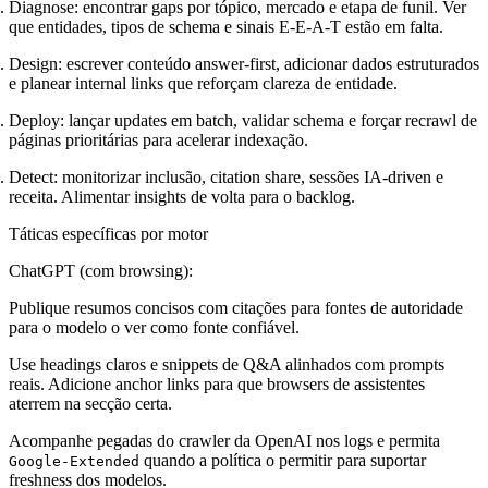
Diagnose
: encontrar gaps por tópico, mercado e etapa de funil. Ver
que entidades, tipos de schema e sinais E-E-A-T estão em falta.
Design
: escrever conteúdo answer-first, adicionar dados estruturados
e planear internal links que reforçam clareza de entidade.
Deploy
: lançar updates em batch, validar schema e forçar recrawl de
páginas prioritárias para acelerar indexação.
Detect
: monitorizar inclusão, citation share, sessões IA-driven e
receita. Alimentar insights de volta para o backlog.
Táticas específicas por motor
ChatGPT (com browsing):
Publique resumos concisos com citações para fontes de autoridade
para o modelo o ver como fonte confiável.
Use headings claros e snippets de Q&A alinhados com prompts
reais. Adicione anchor links para que browsers de assistentes
aterrem na secção certa.
Acompanhe pegadas do crawler da OpenAI nos logs e permita
quando a política o permitir para suportar
Google-Extended
freshness dos modelos.