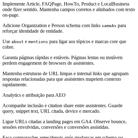
Implemente Article, FAQPage, HowTo, Product e LocalBusiness
onde fizer sentido. Mantenha campos corretos e alinhados com texto
on-page.
Adicione Organization e Person schema com links
para
sameAs
reforçar identidade de entidade.
Use
e
para ligar aos tópicos e marcas core que
about
mentions
cobre.
Garanta páginas rápidas e estáveis. Páginas lentas ou instáveis
perdem engagement de browsers de assistentes.
Mantenha estruturas de URL limpas e internal links que agrupam
respostas relacionadas para que assistentes mapeiem contexto
rapidamente.
Analytics e atribuição para AEO
Acompanhe inclusão e citation share entre assistentes. Guarde
query, snippet text, URL citada, device e mercado.
Ligue URLs citadas a landing pages em GA4. Observe bounce,
sessões envolvidas, conversões e conversões assistidas.
Faça comparações antes/depois após mudanças em schema ou