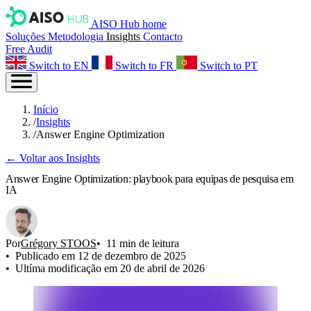
AISO Hub home
Soluções
Metodologia
Insights
Contacto
Free Audit
Switch to EN
Switch to FR
Switch to PT
Início
/
Insights
/
Answer Engine Optimization
← Voltar aos Insights
Answer Engine Optimization: playbook para equipas de pesquisa em
IA
Por
Grégory STOOS
11 min de leitura
Publicado em 12 de dezembro de 2025
Ultíma modificação em 20 de abril de 2026