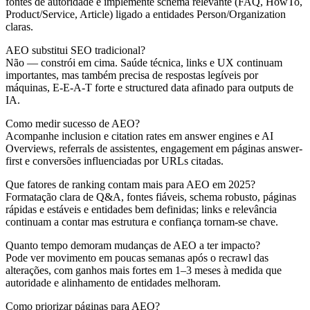
fontes de autoridade e implemente schema relevante (FAQ, HowTo,
Product/Service, Article) ligado a entidades Person/Organization
claras.
AEO substitui SEO tradicional?
Não — constrói em cima. Saúde técnica, links e UX continuam
importantes, mas também precisa de respostas legíveis por
máquinas, E-E-A-T forte e structured data afinado para outputs de
IA.
Como medir sucesso de AEO?
Acompanhe inclusion e citation rates em answer engines e AI
Overviews, referrals de assistentes, engagement em páginas answer-
first e conversões influenciadas por URLs citadas.
Que fatores de ranking contam mais para AEO em 2025?
Formatação clara de Q&A, fontes fiáveis, schema robusto, páginas
rápidas e estáveis e entidades bem definidas; links e relevância
continuam a contar mas estrutura e confiança tornam-se chave.
Quanto tempo demoram mudanças de AEO a ter impacto?
Pode ver movimento em poucas semanas após o recrawl das
alterações, com ganhos mais fortes em 1–3 meses à medida que
autoridade e alinhamento de entidades melhoram.
Como priorizar páginas para AEO?