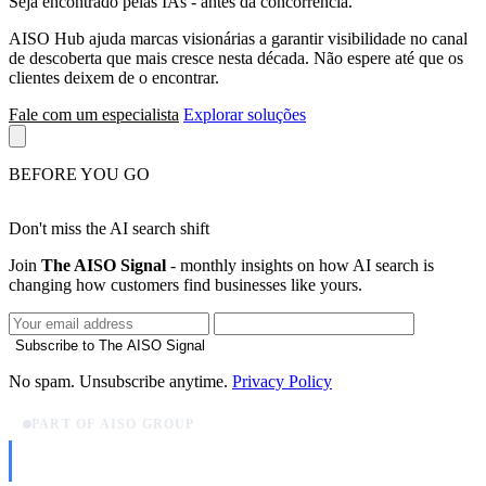
Seja encontrado pelas IAs
- antes da concorrência.
AISO Hub ajuda marcas visionárias a garantir visibilidade no canal
de descoberta que mais cresce nesta década. Não espere até que os
clientes deixem de o encontrar.
Fale com um especialista
Explorar soluções
BEFORE YOU GO
Don't miss the AI search shift
Join
The AISO Signal
- monthly insights on how AI search is
changing how customers find businesses like yours.
Subscribe to The AISO Signal
No spam. Unsubscribe anytime.
Privacy Policy
PART OF AISO GROUP
AISO Dev
Ship AI, not slideware.