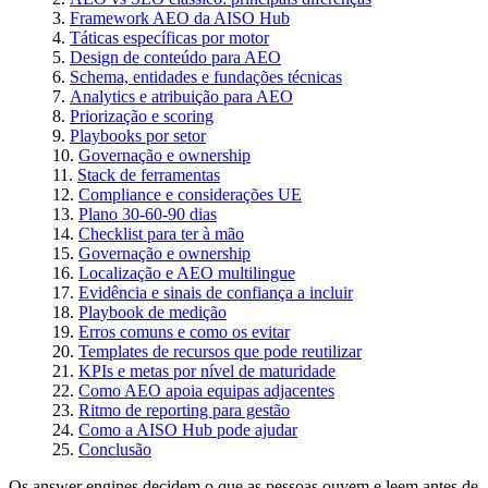
Framework AEO da AISO Hub
Táticas específicas por motor
Design de conteúdo para AEO
Schema, entidades e fundações técnicas
Analytics e atribuição para AEO
Priorização e scoring
Playbooks por setor
Governação e ownership
Stack de ferramentas
Compliance e considerações UE
Plano 30-60-90 dias
Checklist para ter à mão
Governação e ownership
Localização e AEO multilingue
Evidência e sinais de confiança a incluir
Playbook de medição
Erros comuns e como os evitar
Templates de recursos que pode reutilizar
KPIs e metas por nível de maturidade
Como AEO apoia equipas adjacentes
Ritmo de reporting para gestão
Como a AISO Hub pode ajudar
Conclusão
Os answer engines decidem o que as pessoas ouvem e leem antes de