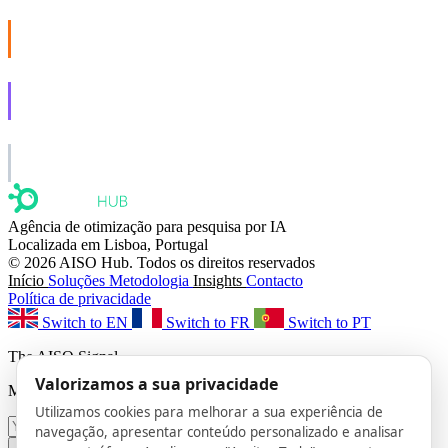
AISO Buzz
Social that actually grows.
AISO Learn
Learn to show up in AI answers.
AISO Group
The specialist AI group for real businesses.
Agência de otimização para pesquisa por IA
Localizada em Lisboa, Portugal
© 2026 AISO Hub. Todos os direitos reservados
Início
Soluções
Metodologia
Insights
Contacto
Política de privacidade
Switch to EN
Switch to FR
Switch to PT
The AISO Signal
Valorizamos a sua privacidade
Monthly AI search insights. No spam.
Utilizamos cookies para melhorar a sua experiência de
navegação, apresentar conteúdo personalizado e analisar
Subscribe