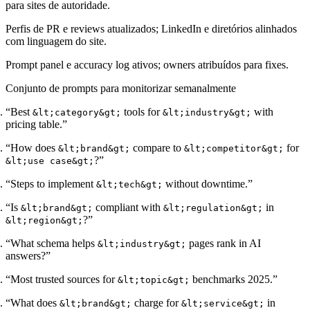
para sites de autoridade.
Perfis de PR e reviews atualizados; LinkedIn e diretórios alinhados
com linguagem do site.
Prompt panel e accuracy log ativos; owners atribuídos para fixes.
Conjunto de prompts para monitorizar semanalmente
“Best
tools for
with
&lt;category&gt;
&lt;industry&gt;
pricing table.”
“How does
compare to
for
&lt;brand&gt;
&lt;competitor&gt;
?”
&lt;use case&gt;
“Steps to implement
without downtime.”
&lt;tech&gt;
“Is
compliant with
in
&lt;brand&gt;
&lt;regulation&gt;
?”
&lt;region&gt;
“What schema helps
pages rank in AI
&lt;industry&gt;
answers?”
“Most trusted sources for
benchmarks 2025.”
&lt;topic&gt;
“What does
charge for
in
&lt;brand&gt;
&lt;service&gt;