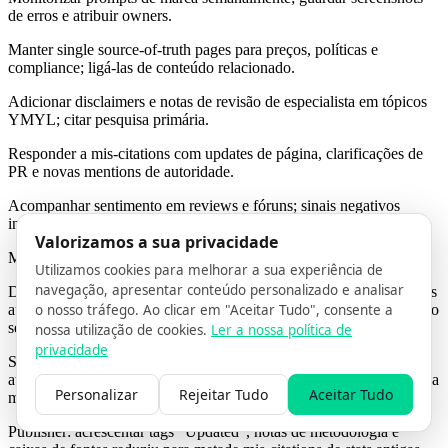
de erros e atribuir owners.
Manter single source-of-truth pages para preços, políticas e
compliance; ligá-las de conteúdo relacionado.
Adicionar disclaimers e notas de revisão de especialista em tópicos
YMYL; citar pesquisa primária.
Responder a mis-citations com updates de página, clarificações de
PR e novas mentions de autoridade.
Acompanhar sentimento em reviews e fóruns; sinais negativos
influenciam que fontes a IA confia.
Valorizamos a sua privacidade
Mini casos (anonimizados)
Utilizamos cookies para melhorar a sua experiência de
navegação, apresentar conteúdo personalizado e analisar
Developer SaaS:
adicionar HowTo schema e code samples concisos
o nosso tráfego. Ao clicar em "Aceitar Tudo", consente a
aumentou citation share de 11 % para 28 % em 60 prompts em cinco
semanas.
nossa utilização de cookies.
Ler a nossa política de
privacidade
Serviços locais:
limpar dados NAP, adicionar FAQs locais e
atualizar reviews substituiu citações de diretórios pelo próprio site da
Personalizar
Rejeitar Tudo
Aceitar Tudo
marca em queries “near me”.
Publisher:
acrescentar tags “Updated”, notas de metodologia e