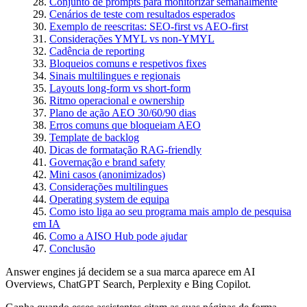
Conjunto de prompts para monitorizar semanalmente
Cenários de teste com resultados esperados
Exemplo de reescritas: SEO-first vs AEO-first
Considerações YMYL vs non-YMYL
Cadência de reporting
Bloqueios comuns e respetivos fixes
Sinais multilingues e regionais
Layouts long-form vs short-form
Ritmo operacional e ownership
Plano de ação AEO 30/60/90 dias
Erros comuns que bloqueiam AEO
Template de backlog
Dicas de formatação RAG-friendly
Governação e brand safety
Mini casos (anonimizados)
Considerações multilingues
Operating system de equipa
Como isto liga ao seu programa mais amplo de pesquisa
em IA
Como a AISO Hub pode ajudar
Conclusão
Answer engines já decidem se a sua marca aparece em AI
Overviews, ChatGPT Search, Perplexity e Bing Copilot.