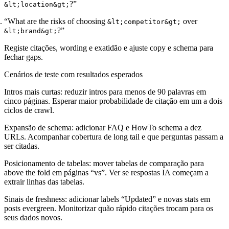
?”
&lt;location&gt;
“What are the risks of choosing
over
&lt;competitor&gt;
?”
&lt;brand&gt;
Registe citações, wording e exatidão e ajuste copy e schema para
fechar gaps.
Cenários de teste com resultados esperados
Intros mais curtas:
reduzir intros para menos de 90 palavras em
cinco páginas. Esperar maior probabilidade de citação em um a dois
ciclos de crawl.
Expansão de schema:
adicionar FAQ e HowTo schema a dez
URLs. Acompanhar cobertura de long tail e que perguntas passam a
ser citadas.
Posicionamento de tabelas:
mover tabelas de comparação para
above the fold em páginas “vs”. Ver se respostas IA começam a
extrair linhas das tabelas.
Sinais de freshness:
adicionar labels “Updated” e novas stats em
posts evergreen. Monitorizar quão rápido citações trocam para os
seus dados novos.