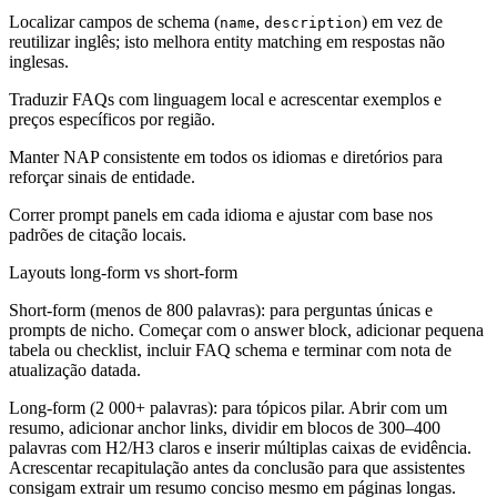
Localizar campos de schema (
,
) em vez de
name
description
reutilizar inglês; isto melhora entity matching em respostas não
inglesas.
Traduzir FAQs com linguagem local e acrescentar exemplos e
preços específicos por região.
Manter NAP consistente em todos os idiomas e diretórios para
reforçar sinais de entidade.
Correr prompt panels em cada idioma e ajustar com base nos
padrões de citação locais.
Layouts long-form vs short-form
Short-form (menos de 800 palavras):
para perguntas únicas e
prompts de nicho. Começar com o answer block, adicionar pequena
tabela ou checklist, incluir FAQ schema e terminar com nota de
atualização datada.
Long-form (2 000+ palavras):
para tópicos pilar. Abrir com um
resumo, adicionar anchor links, dividir em blocos de 300–400
palavras com H2/H3 claros e inserir múltiplas caixas de evidência.
Acrescentar recapitulação antes da conclusão para que assistentes
consigam extrair um resumo conciso mesmo em páginas longas.