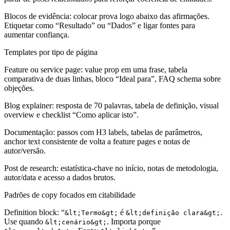
Blocos de evidência:
colocar prova logo abaixo das afirmações.
Etiquetar como “Resultado” ou “Dados” e ligar fontes para
aumentar confiança.
Templates por tipo de página
Feature ou service page:
value prop em uma frase, tabela
comparativa de duas linhas, bloco “Ideal para”, FAQ schema sobre
objeções.
Blog explainer:
resposta de 70 palavras, tabela de definição, visual
overview e checklist “Como aplicar isto”.
Documentação:
passos com H3 labels, tabelas de parâmetros,
anchor text consistente de volta a feature pages e notas de
autor/versão.
Post de research:
estatística-chave no início, notas de metodologia,
autor/data e acesso a dados brutos.
Padrões de copy focados em citabilidade
Definition block:
“
é
.
&lt;Termo&gt;
&lt;definição clara&gt;
Use quando
. Importa porque
&lt;cenário&gt;