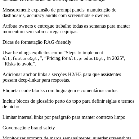
Measurement:
expansão de prompt panels, manutenção de
dashboards, accuracy audits com screenshots e owners.
Atribua owners e entregue trabalho todas as semanas para manter
momentum sem sobrecarregar equipas.
Dicas de formatação RAG-friendly
Usar headings explícitos como “Steps to implement
”, “Pricing for
in 2025”,
&lt;feature&gt;
&lt;product&gt;
“Risks to avoid”.
Adicionar anchor links a secções H2/H3 para que assistentes
possam deep-linkar para respostas.
Etiquetar code blocks com linguagem e comentários curtos.
Incluir blocos de glossário perto do topo para definir siglas e termos
de nicho.
Limitar internal links por parágrafo para manter contexto limpo.
Governação e brand safety
Monitorizar prompts de marca semanalmente; guardar screenshots