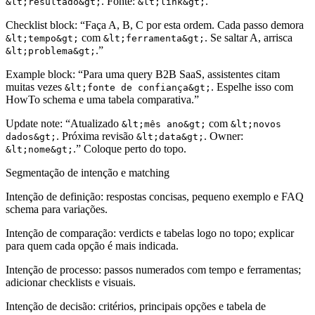
. Fonte:
.”
&lt;resultado&gt;
&lt;link&gt;
Checklist block:
“Faça A, B, C por esta ordem. Cada passo demora
com
. Se saltar A, arrisca
&lt;tempo&gt;
&lt;ferramenta&gt;
.”
&lt;problema&gt;
Example block:
“Para uma query B2B SaaS, assistentes citam
muitas vezes
. Espelhe isso com
&lt;fonte de confiança&gt;
HowTo schema e uma tabela comparativa.”
Update note:
“Atualizado
com
&lt;mês ano&gt;
&lt;novos
. Próxima revisão
. Owner:
dados&gt;
&lt;data&gt;
.” Coloque perto do topo.
&lt;nome&gt;
Segmentação de intenção e matching
Intenção de definição:
respostas concisas, pequeno exemplo e FAQ
schema para variações.
Intenção de comparação:
verdicts e tabelas logo no topo; explicar
para quem cada opção é mais indicada.
Intenção de processo:
passos numerados com tempo e ferramentas;
adicionar checklists e visuais.
Intenção de decisão:
critérios, principais opções e tabela de