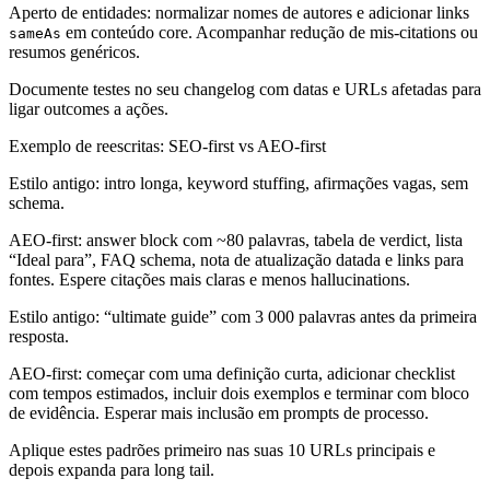
Aperto de entidades:
normalizar nomes de autores e adicionar links
em conteúdo core. Acompanhar redução de mis-citations ou
sameAs
resumos genéricos.
Documente testes no seu changelog com datas e URLs afetadas para
ligar outcomes a ações.
Exemplo de reescritas: SEO-first vs AEO-first
Estilo antigo:
intro longa, keyword stuffing, afirmações vagas, sem
schema.
AEO-first:
answer block com ~80 palavras, tabela de verdict, lista
“Ideal para”, FAQ schema, nota de atualização datada e links para
fontes. Espere citações mais claras e menos hallucinations.
Estilo antigo:
“ultimate guide” com 3 000 palavras antes da primeira
resposta.
AEO-first:
começar com uma definição curta, adicionar checklist
com tempos estimados, incluir dois exemplos e terminar com bloco
de evidência. Esperar mais inclusão em prompts de processo.
Aplique estes padrões primeiro nas suas 10 URLs principais e
depois expanda para long tail.