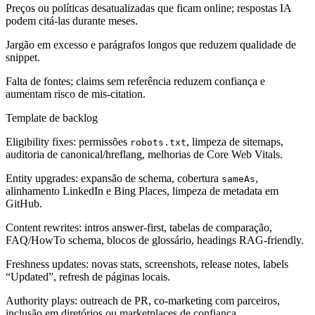
Preços ou políticas desatualizadas que ficam online; respostas IA
podem citá-las durante meses.
Jargão em excesso e parágrafos longos que reduzem qualidade de
snippet.
Falta de fontes; claims sem referência reduzem confiança e
aumentam risco de mis-citation.
Template de backlog
Eligibility fixes:
permissões
, limpeza de sitemaps,
robots.txt
auditoria de canonical/hreflang, melhorias de Core Web Vitals.
Entity upgrades:
expansão de schema, cobertura
,
sameAs
alinhamento LinkedIn e Bing Places, limpeza de metadata em
GitHub.
Content rewrites:
intros answer-first, tabelas de comparação,
FAQ/HowTo schema, blocos de glossário, headings RAG-friendly.
Freshness updates:
novas stats, screenshots, release notes, labels
“Updated”, refresh de páginas locais.
Authority plays:
outreach de PR, co-marketing com parceiros,
inclusão em diretórios ou marketplaces de confiança.