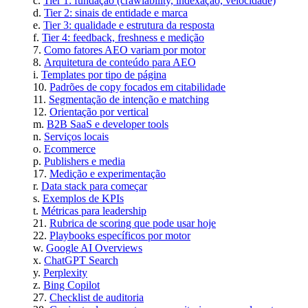
Tier 1: fundação (crawlability, indexação, velocidade)
Tier 2: sinais de entidade e marca
Tier 3: qualidade e estrutura da resposta
Tier 4: feedback, freshness e medição
Como fatores AEO variam por motor
Arquitetura de conteúdo para AEO
Templates por tipo de página
Padrões de copy focados em citabilidade
Segmentação de intenção e matching
Orientação por vertical
B2B SaaS e developer tools
Serviços locais
Ecommerce
Publishers e media
Medição e experimentação
Data stack para começar
Exemplos de KPIs
Métricas para leadership
Rubrica de scoring que pode usar hoje
Playbooks específicos por motor
Google AI Overviews
ChatGPT Search
Perplexity
Bing Copilot
Checklist de auditoria