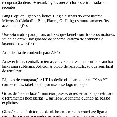
recuperação densa + reranking favorecem fontes estruturadas e
recentes.
Bing Copilot:
ligado ao índice Bing e a sinais do ecossistema
Microsoft (LinkedIn, Bing Places, GitHub); estrutura answer-first
acelera citações.
Use esta matriz para priorizar fixes que beneficiam todos os motores:
saúde de crawl, integridade de schema, clareza de entidades e
layouts answer-first.
Arquitetura de conteúdo para AEO
Answer hubs:
centralizar temas-chave com resumos curtos e anchor
links para subtemas. Adicionar bloco de recapitulação que seja fácil
de reutilizar.
Páginas de comparação:
URLs dedicadas para queries “X vs Y”
com verdicts, tabelas e fit por use case logo no topo.
Guias de “como fazer”:
numerar passos, acrescentar tempo estimado
e ferramentas necessárias. Usar HowTo schema quando há passos
explícitos.
Glossários:
definir termos de nicho em entradas concisas; ligar a
partir de posts relacionados para reforçar coerência de entidades.