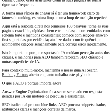
Ganha quando esses assistentes citam as suas páginas de forma
rigorosa e frequente.
A forma mais rápida de chegar lá é ter um framework claro de
fatores de ranking, estrutura limpa e uma loop de medição repetível.
Aqui está a resposta direta nos primeiros 100 palavras: torne as suas
páginas crawlable, rápidas e bem estruturadas; ancore entidades com
schema forte e mentions consistentes; comece com secções answer-
first suportadas por evidência; atualize dados com frequência; e
acompanhe citações semanalmente para corrigir erros rapidamente.
Isto é importante porque respostas de IA moldam perceção antes dos
cliques, e melhorias para AEO também reforçam SEO clássico e
outras superfícies de IA.
Para contexto multi-motor, mantenha o nosso guia
AI Search
Ranking Factors
aberto enquanto trabalha este playbook.
O que é AEO e porque importa agora
Answer Engine Optimization foca-se em ser citado em respostas
geradas por IA em motores de pesquisa e assistentes.
SEO tradicional procura blue links; AEO procura snippets citados,
atribuições claras e menções corretas da marca.