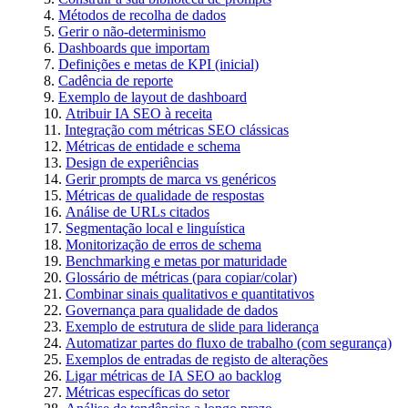
Métodos de recolha de dados
Gerir o não-determinismo
Dashboards que importam
Definições e metas de KPI (inicial)
Cadência de reporte
Exemplo de layout de dashboard
Atribuir IA SEO à receita
Integração com métricas SEO clássicas
Métricas de entidade e schema
Design de experiências
Gerir prompts de marca vs genéricos
Métricas de qualidade de respostas
Análise de URLs citados
Segmentação local e linguística
Monitorização de erros de schema
Benchmarking e metas por maturidade
Glossário de métricas (para copiar/colar)
Combinar sinais qualitativos e quantitativos
Governança para qualidade de dados
Exemplo de estrutura de slide para liderança
Automatizar partes do fluxo de trabalho (com segurança)
Exemplos de entradas de registo de alterações
Ligar métricas de IA SEO ao backlog
Métricas específicas do setor