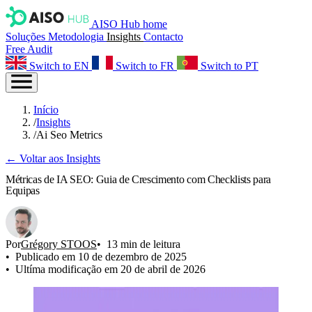
AISO Hub home
Soluções
Metodologia
Insights
Contacto
Free Audit
Switch to EN
Switch to FR
Switch to PT
Início
/
Insights
/
Ai Seo Metrics
← Voltar aos Insights
Métricas de IA SEO: Guia de Crescimento com Checklists para
Equipas
Por
Grégory STOOS
13 min de leitura
Publicado em 10 de dezembro de 2025
Ultíma modificação em 20 de abril de 2026