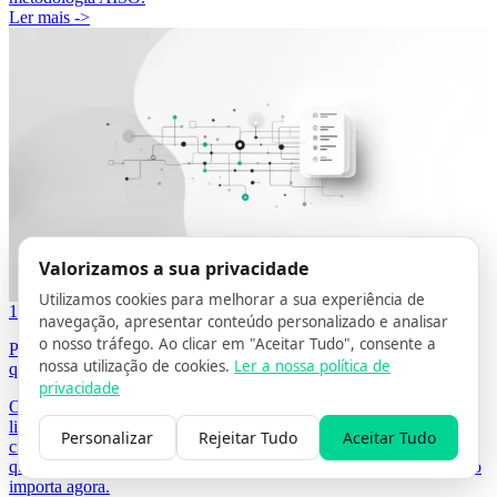
Ler mais ->
Valorizamos a sua privacidade
Utilizamos cookies para melhorar a sua experiência de
14/04/2026
3 MIN DE LEITURA
POR GRÉGORY STOOS
navegação, apresentar conteúdo personalizado e analisar
o nosso tráfego. Ao clicar em "Aceitar Tudo", consente a
Por que a Pesquisa por IA está a Substituir o SEO Tradicional (e o
nossa utilização de cookies.
Ler a nossa política de
que isso significa para o seu negócio)
privacidade
Os assistentes de IA respondem diretamente às perguntas — sem
links azuis, sem cliques. Para empresas que construíram o seu
Personalizar
Rejeitar Tudo
Aceitar Tudo
crescimento na pesquisa orgânica, esta é uma mudança estrutural
que requer um novo manual. Veja o que está a mudar e por que isso
importa agora.