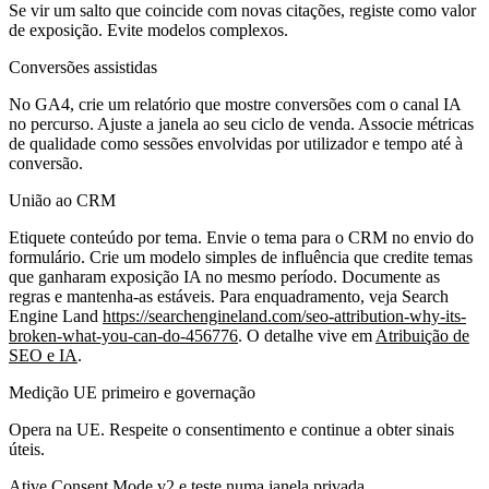
Se vir um salto que coincide com novas citações, registe como valor
de exposição. Evite modelos complexos.
Conversões assistidas
No GA4, crie um relatório que mostre conversões com o canal IA
no percurso. Ajuste a janela ao seu ciclo de venda. Associe métricas
de qualidade como sessões envolvidas por utilizador e tempo até à
conversão.
União ao CRM
Etiquete conteúdo por tema. Envie o tema para o CRM no envio do
formulário. Crie um modelo simples de influência que credite temas
que ganharam exposição IA no mesmo período. Documente as
regras e mantenha‑as estáveis. Para enquadramento, veja Search
Engine Land
https://searchengineland.com/seo-attribution-why-its-
broken-what-you-can-do-456776
. O detalhe vive em
Atribuição de
SEO e IA
.
Medição UE primeiro e governação
Opera na UE. Respeite o consentimento e continue a obter sinais
úteis.
Ative Consent Mode v2 e teste numa janela privada