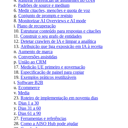
Rastrear referências de assistentes no GA4
Padrões de source e medium
Medir citações, menções e quota de voz
Conjunto de prompts e registo
Monitorizar AI Overviews e AI mode
Plano de recuperação
Estruturar conteúdo para respostas e citações
Construir o seu grafo de entidades
Detetar crawlers de IA e limpar a analítica
Atribuição que liga exposição em IA à receita
Aumento de marca
Conversões assistidas
União ao CRM
Medição UE primeiro e governação
Especificação de painel para copiar
Exemplos práticos reutilizáveis
Software B2B
Ecommerce
Media
Roteiro de implementação em noventa dias
Dias 1 a 30
Dias 31 a 60
Dias 61 a 90
Ferramentas e referências
Como a AISO Hub pode ajudar