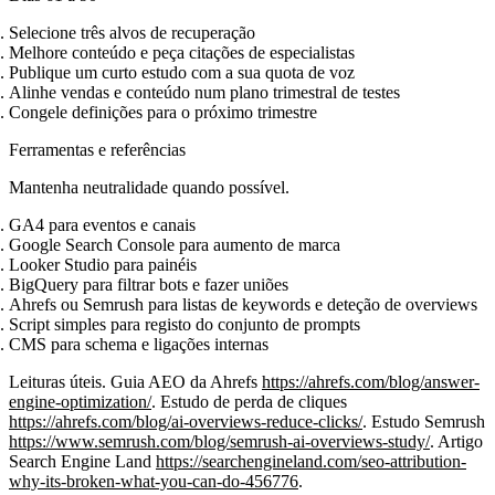
Selecione três alvos de recuperação
Melhore conteúdo e peça citações de especialistas
Publique um curto estudo com a sua quota de voz
Alinhe vendas e conteúdo num plano trimestral de testes
Congele definições para o próximo trimestre
Ferramentas e referências
Mantenha neutralidade quando possível.
GA4 para eventos e canais
Google Search Console para aumento de marca
Looker Studio para painéis
BigQuery para filtrar bots e fazer uniões
Ahrefs ou Semrush para listas de keywords e deteção de overviews
Script simples para registo do conjunto de prompts
CMS para schema e ligações internas
Leituras úteis. Guia AEO da Ahrefs
https://ahrefs.com/blog/answer-
engine-optimization/
. Estudo de perda de cliques
https://ahrefs.com/blog/ai-overviews-reduce-clicks/
. Estudo Semrush
https://www.semrush.com/blog/semrush-ai-overviews-study/
. Artigo
Search Engine Land
https://searchengineland.com/seo-attribution-
why-its-broken-what-you-can-do-456776
.