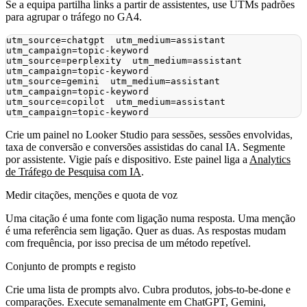
Se a equipa partilha links a partir de assistentes, use UTMs padrões
para agrupar o tráfego no GA4.
utm_source=chatgpt  utm_medium=assistant  
utm_source=perplexity  utm_medium=assistant  
utm_source=gemini  utm_medium=assistant  
utm_source=copilot  utm_medium=assistant  
Crie um painel no Looker Studio para sessões, sessões envolvidas,
taxa de conversão e conversões assistidas do canal IA. Segmente
por assistente. Vigie país e dispositivo. Este painel liga a
Analytics
de Tráfego de Pesquisa com IA
.
Medir citações, menções e quota de voz
Uma citação é uma fonte com ligação numa resposta. Uma menção
é uma referência sem ligação. Quer as duas. As respostas mudam
com frequência, por isso precisa de um método repetível.
Conjunto de prompts e registo
Crie uma lista de prompts alvo. Cubra produtos, jobs‑to‑be‑done e
comparações. Execute semanalmente em ChatGPT, Gemini,