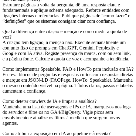
Estruture páginas à volta da pergunta, dê uma resposta clara e
fundamentada e aplique schema adequado. Reforce entidades com
ligações internas e referências. Publique páginas de “como fazer” e
“definições” que os sistemas consigam citar com confiança.
Qual a diferença entre citação e menção e como medir a quota de
voz?
A citação tem ligação, a menção não. Execute semanalmente um
conjunto fixo de prompts em ChatGPT, Gemini, Perplexity e
Google com IA ativa. Registe presença da marca, com ou sem link,
e a página fonte. Calcule a quota de voz e acompanhe a tendência.
Como implementar Speakable, FAQ e HowTo para inclusão em IA?
Escreva blocos de perguntas e respostas curtos com respostas diretas
e marque em JSON‑LD (FAQPage, HowTo, Speakable). Mantenha
o mesmo conteúdo visível na página. Títulos claros, passos e tabelas
aumentam a confiança.
Como detetar crawlers de IA e limpar a analítica?
Mantenha uma lista de user‑agents e IPs de IA, marque‑os nos logs
do servidor e filtre‑os no GA4/BigQuery. Vigie picos sem
envolvimento e atualize os filtros à medida que surgem novos
agentes.
Como atribuir a exposição em IA ao pipeline e à receita?