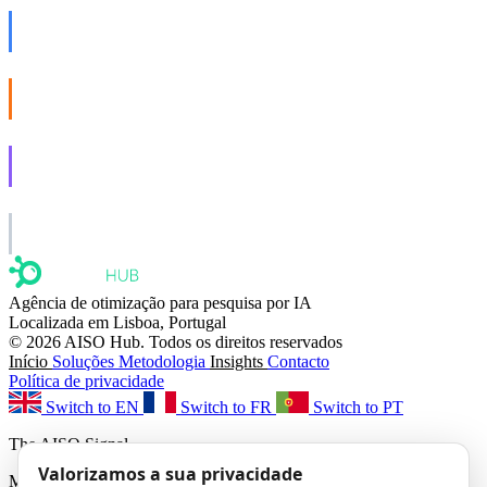
AISO Dev
Ship AI, not slideware.
AISO Buzz
Social that actually grows.
AISO Learn
Learn to show up in AI answers.
AISO Group
The specialist AI group for real businesses.
Agência de otimização para pesquisa por IA
Localizada em Lisboa, Portugal
© 2026 AISO Hub. Todos os direitos reservados
Início
Soluções
Metodologia
Insights
Contacto
Política de privacidade
Switch to EN
Switch to FR
Switch to PT
The AISO Signal
Valorizamos a sua privacidade
Monthly AI search insights. No spam.