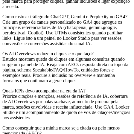
pela marca para proteger cliques, ganhar inclusões e ligar exposição
a receita.
Como rastrear tráfego do ChatGPT, Gemini e Perplexity no GA4?
Crie um grupo de canais personalizado no GA4 que agregue os
principais referenciadores de IA (chat.openai, gemini.google,
perplexity.ai, Copilot). Use UTMs consistentes quando partilhar
links. Ligue isto a um painel no Looker Studio para ver sessões,
conversões e conversões assistidas do canal IA.
Os AI Overviews reduzem cliques e o que faço?
Estudos mostram queda de cliques em algumas consultas quando
surge um painel de IA. Reaja com AEO: resposta direta no topo da
página, schema Speakable/FAQ/HowTo, entidades fortes e
exemplos reais. Procure a inclusão no overview e mantenha
formatos que continuam a gerar cliques.
Quais KPIs devo acompanhar na era da IA?
Priorize citações e menções, sessões de referência de IA, cobertura
de AI Overviews por palavra‑chave, aumento de procura pela
marca, sessões envolvidas e receita influenciada. Use GA4, Looker
Studio e um acompanhamento de quota de voz de citações/menções
nos assistentes.
Como conseguir que a minha marca seja citada ou pelo menos
mencionada (AEO)?