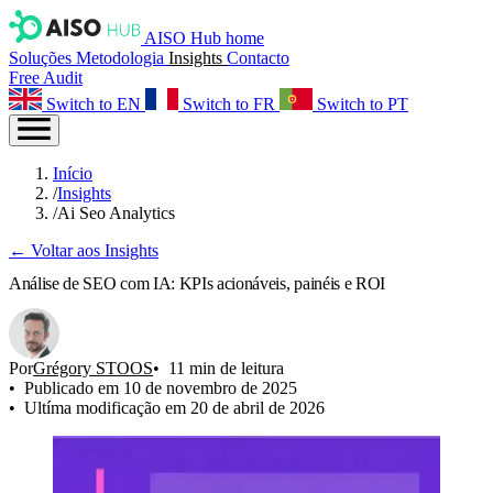
AISO Hub home
Soluções
Metodologia
Insights
Contacto
Free Audit
Switch to EN
Switch to FR
Switch to PT
Início
/
Insights
/
Ai Seo Analytics
← Voltar aos Insights
Análise de SEO com IA: KPIs acionáveis, painéis e ROI
Por
Grégory STOOS
11 min de leitura
Publicado em 10 de novembro de 2025
Ultíma modificação em 20 de abril de 2026