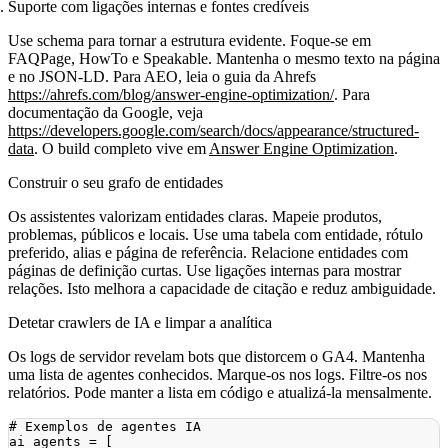
Suporte com ligações internas e fontes credíveis
Use schema para tornar a estrutura evidente. Foque‑se em
FAQPage, HowTo e Speakable. Mantenha o mesmo texto na página
e no JSON‑LD. Para AEO, leia o guia da Ahrefs
https://ahrefs.com/blog/answer-engine-optimization/
. Para
documentação da Google, veja
https://developers.google.com/search/docs/appearance/structured-
data
. O build completo vive em
Answer Engine Optimization
.
Construir o seu grafo de entidades
Os assistentes valorizam entidades claras. Mapeie produtos,
problemas, públicos e locais. Use uma tabela com entidade, rótulo
preferido, alias e página de referência. Relacione entidades com
páginas de definição curtas. Use ligações internas para mostrar
relações. Isto melhora a capacidade de citação e reduz ambiguidade.
Detetar crawlers de IA e limpar a analítica
Os logs de servidor revelam bots que distorcem o GA4. Mantenha
uma lista de agentes conhecidos. Marque‑os nos logs. Filtre‑os nos
relatórios. Pode manter a lista em código e atualizá‑la mensalmente.