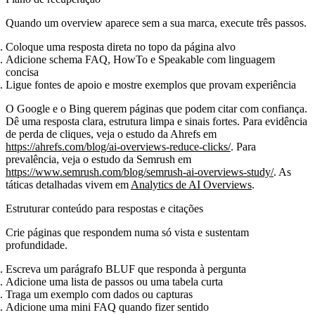
Quando um overview aparece sem a sua marca, execute três passos.
Coloque uma resposta direta no topo da página alvo
Adicione schema FAQ, HowTo e Speakable com linguagem
concisa
Ligue fontes de apoio e mostre exemplos que provam experiência
O Google e o Bing querem páginas que podem citar com confiança.
Dê uma resposta clara, estrutura limpa e sinais fortes. Para evidência
de perda de cliques, veja o estudo da Ahrefs em
https://ahrefs.com/blog/ai-overviews-reduce-clicks/
. Para
prevalência, veja o estudo da Semrush em
https://www.semrush.com/blog/semrush-ai-overviews-study/
. As
táticas detalhadas vivem em
Analytics de AI Overviews
.
Estruturar conteúdo para respostas e citações
Crie páginas que respondem numa só vista e sustentam
profundidade.
Escreva um parágrafo BLUF que responda à pergunta
Adicione uma lista de passos ou uma tabela curta
Traga um exemplo com dados ou capturas
Adicione uma mini FAQ quando fizer sentido