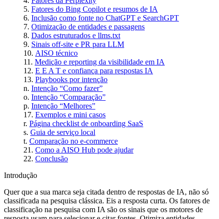
Fatores da Perplexity
Fatores do Bing Copilot e resumos de IA
Inclusão como fonte no ChatGPT e SearchGPT
Otimização de entidades e passagens
Dados estruturados e llms.txt
Sinais off‑site e PR para LLM
AISO técnico
Medição e reporting da visibilidade em IA
E E A T e confiança para respostas IA
Playbooks por intenção
Intenção “Como fazer”
Intenção “Comparação”
Intenção “Melhores”
Exemplos e mini casos
Página checklist de onboarding SaaS
Guia de serviço local
Comparação no e‑commerce
Como a AISO Hub pode ajudar
Conclusão
Introdução
Quer que a sua marca seja citada dentro de respostas de IA, não só
classificada na pesquisa clássica. Eis a resposta curta. Os fatores de
classificação na pesquisa com IA são os sinais que os motores de
resposta usam para selecionar e citar fontes. Otimiza entidades,