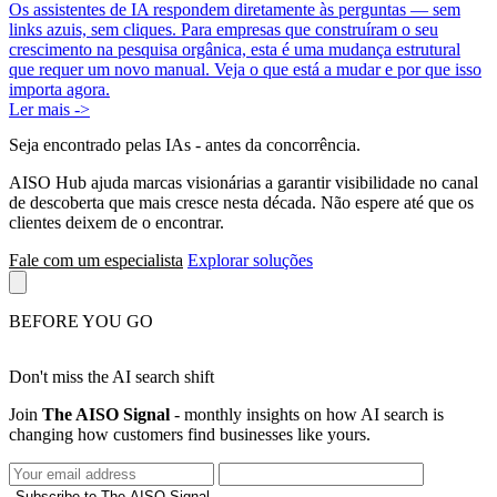
Os assistentes de IA respondem diretamente às perguntas — sem
links azuis, sem cliques. Para empresas que construíram o seu
crescimento na pesquisa orgânica, esta é uma mudança estrutural
que requer um novo manual. Veja o que está a mudar e por que isso
importa agora.
Ler mais ->
Seja encontrado pelas IAs
- antes da concorrência.
AISO Hub ajuda marcas visionárias a garantir visibilidade no canal
de descoberta que mais cresce nesta década. Não espere até que os
clientes deixem de o encontrar.
Fale com um especialista
Explorar soluções
BEFORE YOU GO
Don't miss the AI search shift
Join
The AISO Signal
- monthly insights on how AI search is
changing how customers find businesses like yours.
Subscribe to The AISO Signal