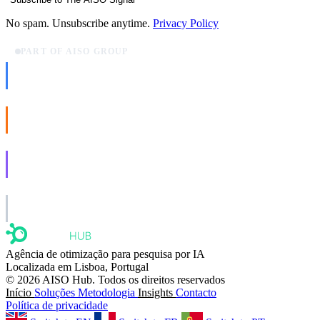
No spam. Unsubscribe anytime.
Privacy Policy
PART OF AISO GROUP
AISO Dev
Ship AI, not slideware.
AISO Buzz
Social that actually grows.
AISO Learn
Learn to show up in AI answers.
AISO Group
The specialist AI group for real businesses.
Agência de otimização para pesquisa por IA
Localizada em Lisboa, Portugal
© 2026 AISO Hub. Todos os direitos reservados
Início
Soluções
Metodologia
Insights
Contacto
Política de privacidade