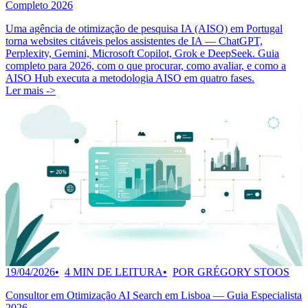
Completo 2026
Uma agência de otimização de pesquisa IA (AISO) em Portugal
torna websites citáveis pelos assistentes de IA — ChatGPT,
Perplexity, Gemini, Microsoft Copilot, Grok e DeepSeek. Guia
completo para 2026, com o que procurar, como avaliar, e como a
AISO Hub executa a metodologia AISO em quatro fases.
Ler mais ->
19/04/2026
4 MIN DE LEITURA
POR GRÉGORY STOOS
Consultor em Otimização AI Search em Lisboa — Guia Especialista
2026