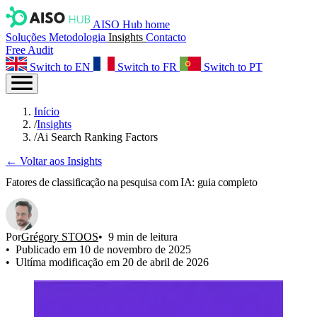
AISO Hub home
Soluções
Metodologia
Insights
Contacto
Free Audit
Switch to EN
Switch to FR
Switch to PT
Início
/
Insights
/
Ai Search Ranking Factors
← Voltar aos Insights
Fatores de classificação na pesquisa com IA: guia completo
Por
Grégory STOOS
9 min de leitura
Publicado em 10 de novembro de 2025
Ultíma modificação em 20 de abril de 2026