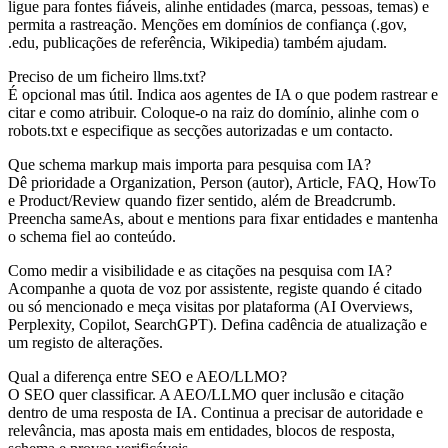
ligue para fontes fiáveis, alinhe entidades (marca, pessoas, temas) e
permita a rastreação. Menções em domínios de confiança (.gov,
.edu, publicações de referência, Wikipedia) também ajudam.
Preciso de um ficheiro llms.txt?
É opcional mas útil. Indica aos agentes de IA o que podem rastrear e
citar e como atribuir. Coloque-o na raiz do domínio, alinhe com o
robots.txt e especifique as secções autorizadas e um contacto.
Que schema markup mais importa para pesquisa com IA?
Dê prioridade a Organization, Person (autor), Article, FAQ, HowTo
e Product/Review quando fizer sentido, além de Breadcrumb.
Preencha sameAs, about e mentions para fixar entidades e mantenha
o schema fiel ao conteúdo.
Como medir a visibilidade e as citações na pesquisa com IA?
Acompanhe a quota de voz por assistente, registe quando é citado
ou só mencionado e meça visitas por plataforma (AI Overviews,
Perplexity, Copilot, SearchGPT). Defina cadência de atualização e
um registo de alterações.
Qual a diferença entre SEO e AEO/LLMO?
O SEO quer classificar. A AEO/LLMO quer inclusão e citação
dentro de uma resposta de IA. Continua a precisar de autoridade e
relevância, mas aposta mais em entidades, blocos de resposta,