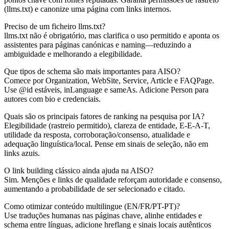
(llms.txt) e canonize uma página com links internos.
Preciso de um ficheiro llms.txt?
llms.txt não é obrigatório, mas clarifica o uso permitido e aponta os
assistentes para páginas canónicas e naming—reduzindo a
ambiguidade e melhorando a elegibilidade.
Que tipos de schema são mais importantes para AISO?
Comece por Organization, WebSite, Service, Article e FAQPage.
Use @id estáveis, inLanguage e sameAs. Adicione Person para
autores com bio e credenciais.
Quais são os principais fatores de ranking na pesquisa por IA?
Elegibilidade (rastreio permitido), clareza de entidade, E-E-A-T,
utilidade da resposta, corroboração/consenso, atualidade e
adequação linguística/local. Pense em sinais de seleção, não em
links azuis.
O link building clássico ainda ajuda na AISO?
Sim. Menções e links de qualidade reforçam autoridade e consenso,
aumentando a probabilidade de ser selecionado e citado.
Como otimizar conteúdo multilingue (EN/FR/PT-PT)?
Use traduções humanas nas páginas chave, alinhe entidades e
schema entre línguas, adicione hreflang e sinais locais autênticos