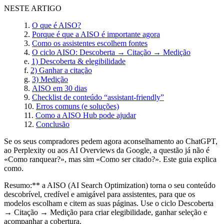
NESTE ARTIGO
O que é AISO?
Porque é que a AISO é importante agora
Como os assistentes escolhem fontes
O ciclo AISO: Descoberta → Citação → Medição
1) Descoberta & elegibilidade
2) Ganhar a citação
3) Medição
AISO em 30 dias
Checklist de conteúdo “assistant-friendly”
Erros comuns (e soluções)
Como a AISO Hub pode ajudar
Conclusão
Se os seus compradores pedem agora aconselhamento ao ChatGPT,
ao Perplexity ou aos AI Overviews da Google, a questão já não é
«Como ranquear?», mas sim «Como ser citado?». Este guia explica
como.
Resumo:** a AISO (AI Search Optimization) torna o seu conteúdo
descobrível, credível e amigável para assistentes, para que os
modelos escolham e citem as suas páginas. Use o ciclo Descoberta
→ Citação → Medição para criar elegibilidade, ganhar seleção e
acompanhar a cobertura.