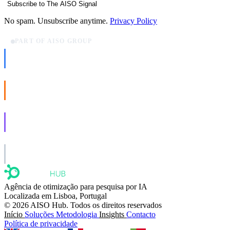
Subscribe to The AISO Signal
No spam. Unsubscribe anytime.
Privacy Policy
PART OF AISO GROUP
AISO Dev
Ship AI, not slideware.
AISO Buzz
Social that actually grows.
AISO Learn
Learn to show up in AI answers.
AISO Group
The specialist AI group for real businesses.
Agência de otimização para pesquisa por IA
Localizada em Lisboa, Portugal
© 2026 AISO Hub. Todos os direitos reservados
Início
Soluções
Metodologia
Insights
Contacto
Política de privacidade