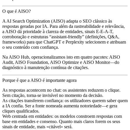
O que é AISO?
A AI Search Optimization (AISO) adapta o SEO clássico às
respostas geradas por IA. Para além da rastreabilidade e relevância,
a AISO dá prioridade à clareza de entidades, sinais E-E-A-T,
corroboração e estruturas “assistant-friendly” (definições, Q&A,
frameworks) para que ChatGPT e Perplexity selecionem e atribuam
o seu conteúdo com confiança.
Na AISO Hub, operacionalizamos isto em quatro pacotes: AISO
Audit, AISO Foundation, AISO Optimize e AISO Monitor—do
diagnóstico à manutenção contínua de citações.
Porque é que a AISO é importante agora
As respostas acontecem no chat: os assistentes reduzem o clique.
Sem citação, torna-se invisível no momento da decisão.
As citações transferem confiança: os utilizadores querem saber quem
a IA confia. Ser a fonte nomeada aumenta notoriedade—e gera
cliques qualificados.
Web centrada em entidades: os modelos constroem respostas com
base em entidades e consenso. Quanto mais claros forem os seus
sinais de entidade, mais «citável» será.