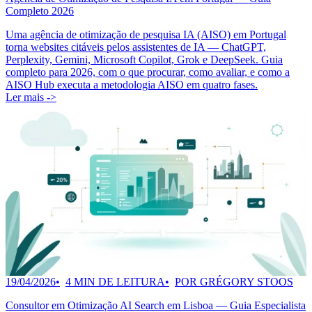
Completo 2026
Uma agência de otimização de pesquisa IA (AISO) em Portugal
torna websites citáveis pelos assistentes de IA — ChatGPT,
Perplexity, Gemini, Microsoft Copilot, Grok e DeepSeek. Guia
completo para 2026, com o que procurar, como avaliar, e como a
AISO Hub executa a metodologia AISO em quatro fases.
Ler mais ->
19/04/2026
4 MIN DE LEITURA
POR GRÉGORY STOOS
Consultor em Otimização AI Search em Lisboa — Guia Especialista