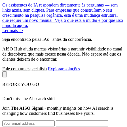
Os assistentes de IA respondem diretamente às perguntas — sem
links azuis, sem cliques. Para empresas que construíram o seu
crescimento na pesquisa orgânica, esta é uma mudança estrutural
que requer um novo manual. Veja o que está a mudar e por que isso
importa agora.
Ler mais ->
Seja encontrado pelas IAs
- antes da concorrência.
AISO Hub ajuda marcas visionárias a garantir visibilidade no canal
de descoberta que mais cresce nesta década. Não espere até que os
clientes deixem de o encontrar.
Fale com um especialista
Explorar soluções
BEFORE YOU GO
Don't miss the AI search shift
Join
The AISO Signal
- monthly insights on how AI search is
changing how customers find businesses like yours.