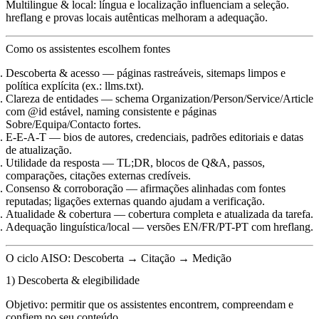
Multilingue & local: língua e localização influenciam a seleção.
hreflang e provas locais autênticas melhoram a adequação.
Como os assistentes escolhem fontes
Descoberta & acesso — páginas rastreáveis, sitemaps limpos e
política explícita (ex.: llms.txt).
Clareza de entidades — schema Organization/Person/Service/Article
com @id estável, naming consistente e páginas
Sobre/Equipa/Contacto fortes.
E-E-A-T — bios de autores, credenciais, padrões editoriais e datas
de atualização.
Utilidade da resposta — TL;DR, blocos de Q&A, passos,
comparações, citações externas credíveis.
Consenso & corroboração — afirmações alinhadas com fontes
reputadas; ligações externas quando ajudam a verificação.
Atualidade & cobertura — cobertura completa e atualizada da tarefa.
Adequação linguística/local — versões EN/FR/PT-PT com hreflang.
O ciclo AISO: Descoberta → Citação → Medição
1) Descoberta & elegibilidade
Objetivo: permitir que os assistentes encontrem, compreendam e
confiem no seu conteúdo.