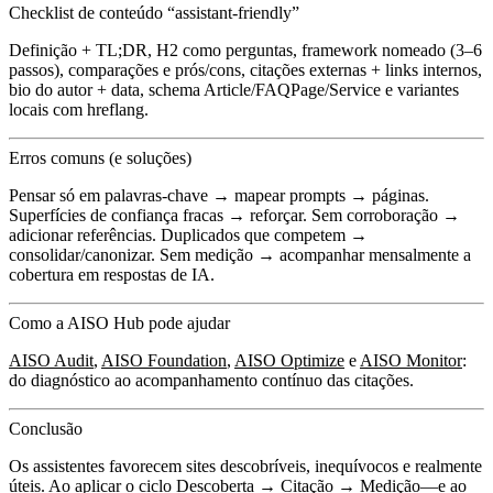
Checklist de conteúdo “assistant-friendly”
Definição + TL;DR, H2 como perguntas, framework nomeado (3–6
passos), comparações e prós/cons, citações externas + links internos,
bio do autor + data, schema Article/FAQPage/Service e variantes
locais com hreflang.
Erros comuns (e soluções)
Pensar só em palavras-chave → mapear prompts → páginas.
Superfícies de confiança fracas → reforçar. Sem corroboração →
adicionar referências. Duplicados que competem →
consolidar/canonizar. Sem medição → acompanhar mensalmente a
cobertura em respostas de IA.
Como a AISO Hub pode ajudar
AISO Audit
,
AISO Foundation
,
AISO Optimize
e
AISO Monitor
:
do diagnóstico ao acompanhamento contínuo das citações.
Conclusão
Os assistentes favorecem sites descobríveis, inequívocos e realmente
úteis. Ao aplicar o ciclo Descoberta → Citação → Medição—e ao