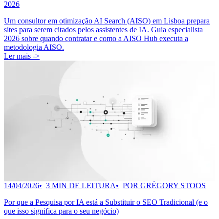
2026
Um consultor em otimização AI Search (AISO) em Lisboa prepara
sites para serem citados pelos assistentes de IA. Guia especialista
2026 sobre quando contratar e como a AISO Hub executa a
metodologia AISO.
Ler mais ->
14/04/2026
3 MIN DE LEITURA
POR GRÉGORY STOOS
Por que a Pesquisa por IA está a Substituir o SEO Tradicional (e o
que isso significa para o seu negócio)