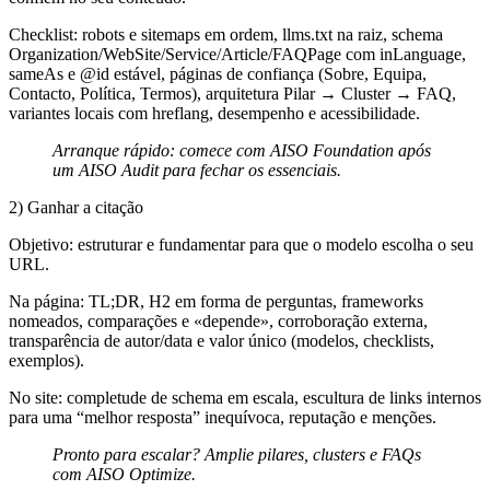
Checklist: robots e sitemaps em ordem, llms.txt na raiz, schema
Organization/WebSite/Service/Article/FAQPage com inLanguage,
sameAs e @id estável, páginas de confiança (Sobre, Equipa,
Contacto, Política, Termos), arquitetura Pilar → Cluster → FAQ,
variantes locais com hreflang, desempenho e acessibilidade.
Arranque rápido: comece com AISO Foundation após
um AISO Audit para fechar os essenciais.
2) Ganhar a citação
Objetivo: estruturar e fundamentar para que o modelo escolha o seu
URL.
Na página: TL;DR, H2 em forma de perguntas, frameworks
nomeados, comparações e «depende», corroboração externa,
transparência de autor/data e valor único (modelos, checklists,
exemplos).
No site: completude de schema em escala, escultura de links internos
para uma “melhor resposta” inequívoca, reputação e menções.
Pronto para escalar? Amplie pilares, clusters e FAQs
com AISO Optimize.