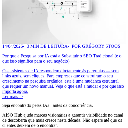
14/04/2026
3 MIN DE LEITURA
POR GRÉGORY STOOS
Por que a Pesquisa por IA está a Substituir o SEO Tradicional (e o
que isso significa para o seu negócio)
Os assistentes de IA respondem diretamente às perguntas — sem
links azuis, sem cliques. Para empresas que construíram o seu
crescimento na pesquisa orgânica, esta é uma mudança estrutural
que requer um novo manual. Veja o que está a mudar e por que isso
importa agora.
Ler mais ->
Seja encontrado pelas IAs
- antes da concorrência.
AISO Hub ajuda marcas visionárias a garantir visibilidade no canal
de descoberta que mais cresce nesta década. Não espere até que os
clientes deixem de o encontrar.