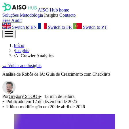
AISO Hub home
Soluções
Metodologia
Insights
Contacto
Free Audit
Switch to EN
Switch to FR
Switch to PT
Início
/
Insights
/
Ai Crawler Analytics
← Voltar aos Insights
Análise de Robôs de IA: Guia de Crescimento com Checklists
Por
Grégory STOOS
13 min de leitura
Publicado em 12 de dezembro de 2025
Ultíma modificação em 20 de abril de 2026