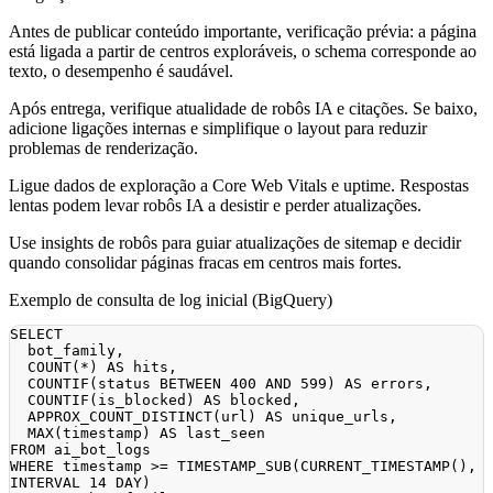
Antes de publicar conteúdo importante, verificação prévia: a página
está ligada a partir de centros exploráveis, o schema corresponde ao
texto, o desempenho é saudável.
Após entrega, verifique atualidade de robôs IA e citações. Se baixo,
adicione ligações internas e simplifique o layout para reduzir
problemas de renderização.
Ligue dados de exploração a Core Web Vitals e uptime. Respostas
lentas podem levar robôs IA a desistir e perder atualizações.
Use insights de robôs para guiar atualizações de sitemap e decidir
quando consolidar páginas fracas em centros mais fortes.
Exemplo de consulta de log inicial (BigQuery)
SELECT
  bot_family
,
COUNT
(
*
)
AS
 hits
,
  COUNTIF
(
status
BETWEEN
400
AND
599
)
AS
errors
,
  COUNTIF
(
is_blocked
)
AS
 blocked
,
  APPROX_COUNT_DISTINCT
(
url
)
AS
 unique_urls
,
MAX
(
timestamp
)
AS
FROM
WHERE
timestamp
>=
 TIMESTAMP_SUB
(
CURRENT_TIMESTAMP
(
)
,
INTERVAL
14
DAY
)