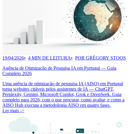
19/04/2026
4 MIN DE LEITURA
POR GRÉGORY STOOS
Agência de Otimização de Pesquisa IA em Portugal — Guia
Completo 2026
Uma agência de otimização de pesquisa IA (AISO) em Portugal
torna websites citáveis pelos assistentes de IA — ChatGPT,
Perplexity, Gemini, Microsoft Copilot, Grok e DeepSeek. Guia
completo para 2026, com o que procurar, como avaliar, e como a
AISO Hub executa a metodologia AISO em quatro fases.
Ler mais ->