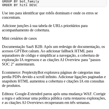
GROUP
BY
ORDER
BY
 hits 
DESC
Use isto para identificar que robôs dominam e onde os erros se
concentram.
Adicione junções à sua tabela de URLs prioritários para
acompanhamento de cobertura.
Mini cenários de casos
Documentação SaaS B2B:
Após um redesign de documentação, os
acessos GPTBot caíram. Ao adicionar fallback HTML para
separadores de código e simplificar a navegação, a cobertura de
exploração IA regressou e as citações AI Overview para "passos
SOC 2" aumentaram.
Ecommerce:
PerplexityBot explorava páginas de categorias mas
perdia PDPs devido a scroll infinito. Adicionar ligações paginadas e
snapshots HTML aumentou a cobertura e citações IA em consultas
de produtos.
Editora:
Google-Extended parou após uma mudança WAF. Corrigir
a regra e adicionar uma política pública curta restaurou explorações,
e as citações AI Overviews recuperaram em três semanas.