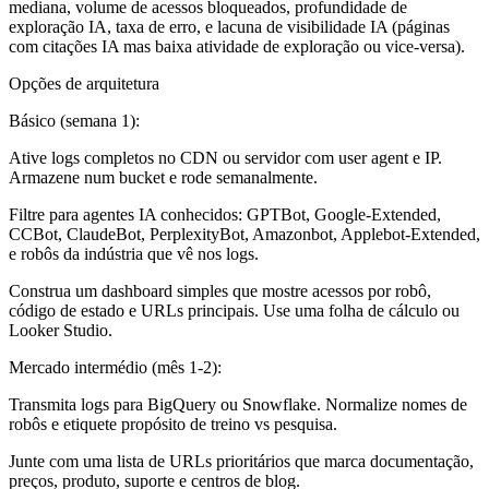
mediana, volume de acessos bloqueados, profundidade de
exploração IA, taxa de erro, e lacuna de visibilidade IA (páginas
com citações IA mas baixa atividade de exploração ou vice-versa).
Opções de arquitetura
Básico (semana 1):
Ative logs completos no CDN ou servidor com user agent e IP.
Armazene num bucket e rode semanalmente.
Filtre para agentes IA conhecidos: GPTBot, Google-Extended,
CCBot, ClaudeBot, PerplexityBot, Amazonbot, Applebot-Extended,
e robôs da indústria que vê nos logs.
Construa um dashboard simples que mostre acessos por robô,
código de estado e URLs principais. Use uma folha de cálculo ou
Looker Studio.
Mercado intermédio (mês 1-2):
Transmita logs para BigQuery ou Snowflake. Normalize nomes de
robôs e etiquete propósito de treino vs pesquisa.
Junte com uma lista de URLs prioritários que marca documentação,
preços, produto, suporte e centros de blog.