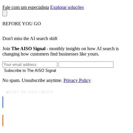
Fale com um especialista
Explorar soluções
BEFORE YOU GO
Don't miss the AI search shift
Join
The AISO Signal
- monthly insights on how AI search is
changing how customers find businesses like yours.
Subscribe to The AISO Signal
No spam. Unsubscribe anytime.
Privacy Policy
PART OF AISO GROUP
AISO Dev
Ship AI, not slideware.
AISO Buzz
Social that actually grows.