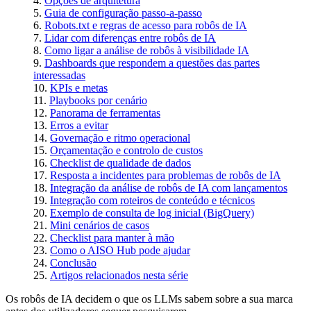
Opções de arquitetura
Guia de configuração passo-a-passo
Robots.txt e regras de acesso para robôs de IA
Lidar com diferenças entre robôs de IA
Como ligar a análise de robôs à visibilidade IA
Dashboards que respondem a questões das partes
interessadas
KPIs e metas
Playbooks por cenário
Panorama de ferramentas
Erros a evitar
Governação e ritmo operacional
Orçamentação e controlo de custos
Checklist de qualidade de dados
Resposta a incidentes para problemas de robôs de IA
Integração da análise de robôs de IA com lançamentos
Integração com roteiros de conteúdo e técnicos
Exemplo de consulta de log inicial (BigQuery)
Mini cenários de casos
Checklist para manter à mão
Como o AISO Hub pode ajudar
Conclusão
Artigos relacionados nesta série
Os robôs de IA decidem o que os LLMs sabem sobre a sua marca