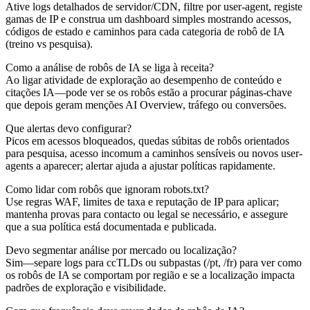
Ative logs detalhados de servidor/CDN, filtre por user-agent, registe
gamas de IP e construa um dashboard simples mostrando acessos,
códigos de estado e caminhos para cada categoria de robô de IA
(treino vs pesquisa).
Como a análise de robôs de IA se liga à receita?
Ao ligar atividade de exploração ao desempenho de conteúdo e
citações IA—pode ver se os robôs estão a procurar páginas-chave
que depois geram menções AI Overview, tráfego ou conversões.
Que alertas devo configurar?
Picos em acessos bloqueados, quedas súbitas de robôs orientados
para pesquisa, acesso incomum a caminhos sensíveis ou novos user-
agents a aparecer; alertar ajuda a ajustar políticas rapidamente.
Como lidar com robôs que ignoram robots.txt?
Use regras WAF, limites de taxa e reputação de IP para aplicar;
mantenha provas para contacto ou legal se necessário, e assegure
que a sua política está documentada e publicada.
Devo segmentar análise por mercado ou localização?
Sim—separe logs para ccTLDs ou subpastas (/pt, /fr) para ver como
os robôs de IA se comportam por região e se a localização impacta
padrões de exploração e visibilidade.