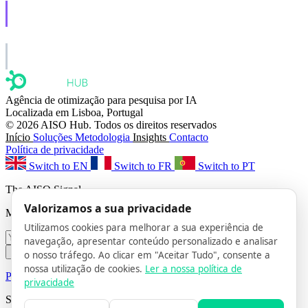
AISO Learn
Learn to show up in AI answers.
AISO Group
The specialist AI group for real businesses.
Agência de otimização para pesquisa por IA
Localizada em Lisboa, Portugal
© 2026 AISO Hub. Todos os direitos reservados
Início
Soluções
Metodologia
Insights
Contacto
Política de privacidade
Switch to EN
Switch to FR
Switch to PT
The AISO Signal
Valorizamos a sua privacidade
Monthly AI search insights. No spam.
Utilizamos cookies para melhorar a sua experiência de
navegação, apresentar conteúdo personalizado e analisar
Subscribe
o nosso tráfego. Ao clicar em "Aceitar Tudo", consente a
nossa utilização de cookies.
Ler a nossa política de
Privacy Policy
· Unsubscribe anytime
privacidade
Siga-nos