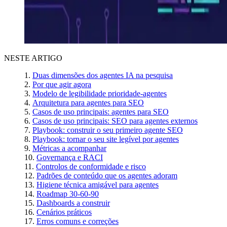
NESTE ARTIGO
Duas dimensões dos agentes IA na pesquisa
Por que agir agora
Modelo de legibilidade prioridade-agentes
Arquitetura para agentes para SEO
Casos de uso principais: agentes para SEO
Casos de uso principais: SEO para agentes externos
Playbook: construir o seu primeiro agente SEO
Playbook: tornar o seu site legível por agentes
Métricas a acompanhar
Governança e RACI
Controlos de conformidade e risco
Padrões de conteúdo que os agentes adoram
Higiene técnica amigável para agentes
Roadmap 30-60-90
Dashboards a construir
Cenários práticos
Erros comuns e correções