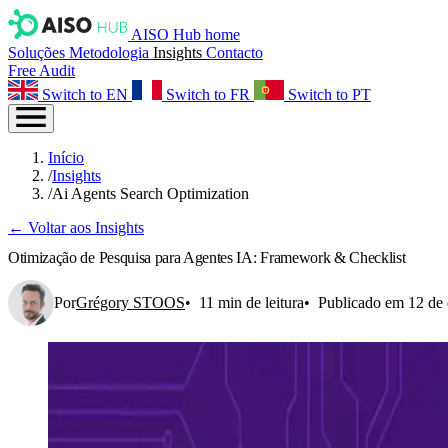
AISO Hub home
Soluções
Metodologia
Insights
Contacto
Free Audit
Switch to EN
Switch to FR
Switch to PT
Início
/
Insights
/
Ai Agents Search Optimization
← Voltar aos Insights
Otimização de Pesquisa para Agentes IA: Framework & Checklist
Por
Grégory STOOS
11 min de leitura
Publicado em 12 de