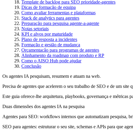
Template de backlog para SEO prioridade-agentes
Dicas de formação de equipa
Como avaliar ferramentas e plataformas
Stack de analytics para agentes
Preparação para pesquisa agente-a-agente
Notas setoriais
KPI e alvos por maturidade
Plano de resposta a incidentes
Formação e gestão de mudança
Orçamentação para programas de agentes
Alinhamento da roadmap com produto e RP
Como o AISO Hub pode ajudar
Conclusão
Os agentes IA pesquisam, resumem e atuam na web.
Precisa de agentes que acelerem o seu trabalho de SEO e de um site 
Este guia oferece-lhe arquitetura, playbooks, governança e métricas
Duas dimensões dos agentes IA na pesquisa
Agentes para SEO:
workflows internos que automatizam pesquisa, bri
SEO para agentes:
estruturar o seu site, schemas e APIs para que age