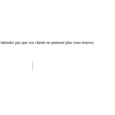
’attendez pas que vos clients ne puissent plus vous trouver.
AISO Group
The specialist AI group for real businesses.