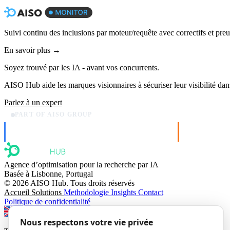
Suivi continu des inclusions par moteur/requête avec correctifs et pre
En savoir plus →
Soyez trouvé par les IA
- avant vos concurrents.
AISO Hub aide les marques visionnaires à sécuriser leur visibilité dans
Parlez à un expert
PART OF AISO GROUP
AISO Dev
AISO Buzz
Ship AI, not slideware.
Social that ac
Agence d’optimisation pour la recherche par IA
Basée à Lisbonne, Portugal
© 2026 AISO Hub. Tous droits réservés
Accueil
Solutions
Methodologie
Insights
Contact
Politique de confidentialité
Switch to EN
Switch to FR
Switch to PT
Nous respectons votre vie privée