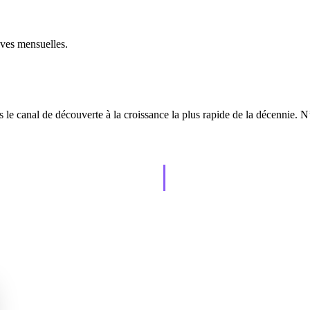
uves mensuelles.
 le canal de découverte à la croissance la plus rapide de la décennie. N
AISO Learn
tually grows.
Learn to show up in AI answers.