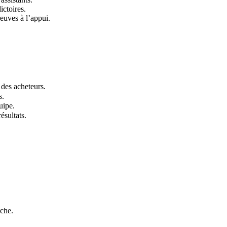
ictoires.
reuves à l’appui.
 des acheteurs.
s.
uipe.
ésultats.
rche.