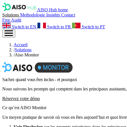
AISO Hub home
Solutions
Methodologie
Insights
Contact
Free Audit
Switch to EN
Switch to FR
Switch to PT
Accueil
/
Solutions
/
Aiso Monitor
Sachez
quand vous êtes inclus
- et pourquoi
Nous suivons les prompts qui comptent dans les principaux assistants,
Réservez votre démo
Ce qu’est
AISO Monitor
Un moyen pratique de savoir où vous en êtes aujourd’hui et quoi livrer
Voir l’inclusion
sur les prompts prioritaires dans les principaux 