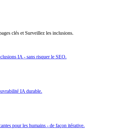
es clés et Surveillez les inclusions.
nclusions IA - sans risquer le SEO.
uvrabilité IA durable.
cantes pour les humains - de façon itérative.