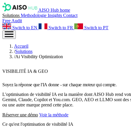
AISO Hub home
Solutions
Methodologie
Insights
Contact
Free Audit
Switch to EN
Switch to FR
Switch to PT
Accueil
/
Solutions
/
Ai Visibility Optimization
VISIBILITÉ IA & GEO
Soyez la réponse que l'IA donne - sur
chaque moteur qui compte
.
L'optimisation de visibilité IA est la manière dont AISO Hub rend vot
Gemini, Claude, Copilot et You.com. GEO, AEO et LLMO sont des syno
ou une autre marque prend cette place.
Réserver une démo
Voir la méthode
Ce qu'est
l'optimisation de visibilité IA