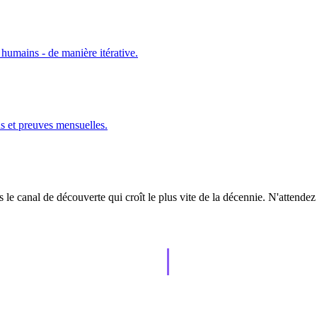
s humains - de manière itérative.
ns et preuves mensuelles.
 le canal de découverte qui croît le plus vite de la décennie. N'attendez
AISO Learn
tually grows.
Learn to show up in AI answers.