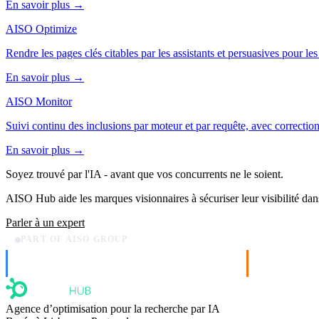
En savoir plus →
AISO Optimize
Rendre les pages clés citables par les assistants et persuasives pour le
En savoir plus →
AISO Monitor
Suivi continu des inclusions par moteur et par requête, avec correctio
En savoir plus →
Soyez trouvé par l'IA
- avant que vos concurrents ne le soient.
AISO Hub aide les marques visionnaires à sécuriser leur visibilité dans
Parler à un expert
PART OF AISO GROUP
AISO Dev
AISO Buzz
Ship AI, not slideware.
Social that ac
Agence d’optimisation pour la recherche par IA