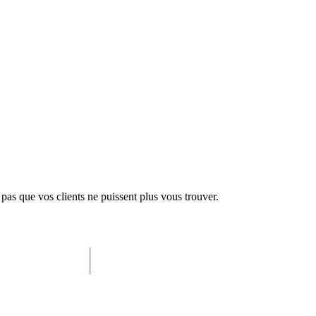
 pas que vos clients ne puissent plus vous trouver.
AISO Group
The specialist AI group for real businesses.