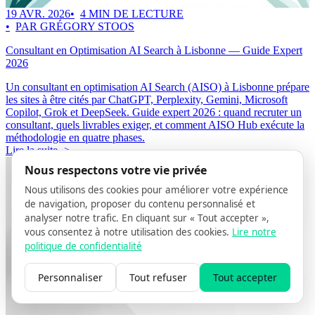
19 AVR. 2026
4 MIN DE LECTURE
PAR GRÉGORY STOOS
Consultant en Optimisation AI Search à Lisbonne — Guide Expert
2026
Un consultant en optimisation AI Search (AISO) à Lisbonne prépare
les sites à être cités par ChatGPT, Perplexity, Gemini, Microsoft
Copilot, Grok et DeepSeek. Guide expert 2026 : quand recruter un
consultant, quels livrables exiger, et comment AISO Hub exécute la
méthodologie en quatre phases.
Lire la suite ->
Nous respectons votre vie privée
Nous utilisons des cookies pour améliorer votre expérience
de navigation, proposer du contenu personnalisé et
analyser notre trafic. En cliquant sur « Tout accepter »,
vous consentez à notre utilisation des cookies.
Lire notre
politique de confidentialité
Personnaliser
Tout refuser
Tout accepter