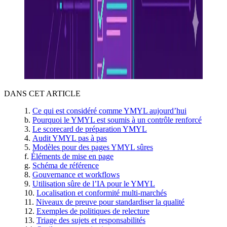
DANS CET ARTICLE
Ce qui est considéré comme YMYL aujourd’hui
Pourquoi le YMYL est soumis à un contrôle renforcé
Le scorecard de préparation YMYL
Audit YMYL pas à pas
Modèles pour des pages YMYL sûres
Éléments de mise en page
Schéma de référence
Gouvernance et workflows
Utilisation sûre de l’IA pour le YMYL
Localisation et conformité multi‑marchés
Niveaux de preuve pour standardiser la qualité
Exemples de politiques de relecture
Triage des sujets et responsabilités