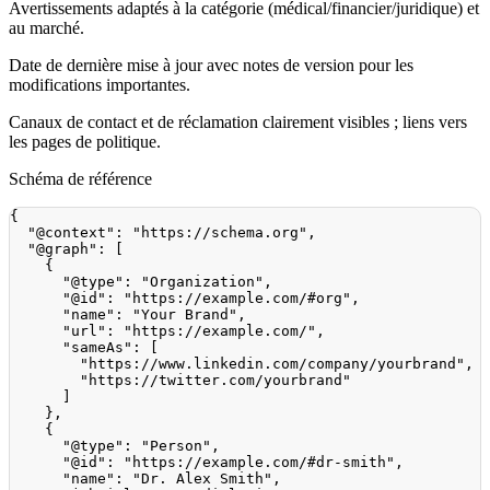
Avertissements adaptés à la catégorie (médical/financier/juridique) et
au marché.
Date de dernière mise à jour avec notes de version pour les
modifications importantes.
Canaux de contact et de réclamation clairement visibles ; liens vers
les pages de politique.
Schéma de référence
{
"@context"
:
"https://schema.org"
,
"@graph"
:
[
{
"@type"
:
"Organization"
,
"@id"
:
"https://example.com/#org"
,
"name"
:
"Your Brand"
,
"url"
:
"https://example.com/"
,
"sameAs"
:
[
"https://www.linkedin.com/company/yourbrand"
,
"https://twitter.com/yourbrand"
]
}
,
{
"@type"
:
"Person"
,
"@id"
:
"https://example.com/#dr-smith"
,
"name"
:
"Dr. Alex Smith"
,