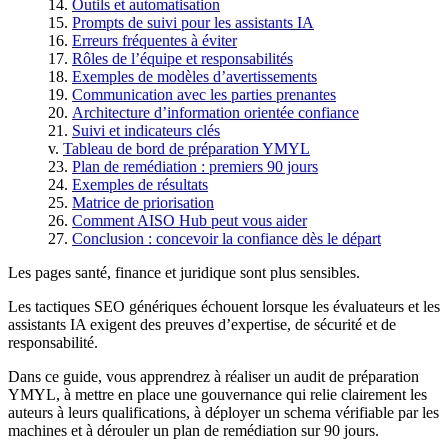
Outils et automatisation
Prompts de suivi pour les assistants IA
Erreurs fréquentes à éviter
Rôles de l’équipe et responsabilités
Exemples de modèles d’avertissements
Communication avec les parties prenantes
Architecture d’information orientée confiance
Suivi et indicateurs clés
Tableau de bord de préparation YMYL
Plan de remédiation : premiers 90 jours
Exemples de résultats
Matrice de priorisation
Comment AISO Hub peut vous aider
Conclusion : concevoir la confiance dès le départ
Les pages santé, finance et juridique sont plus sensibles.
Les tactiques SEO génériques échouent lorsque les évaluateurs et les
assistants IA exigent des preuves d’expertise, de sécurité et de
responsabilité.
Dans ce guide, vous apprendrez à réaliser un audit de préparation
YMYL, à mettre en place une gouvernance qui relie clairement les
auteurs à leurs qualifications, à déployer un schema vérifiable par les
machines et à dérouler un plan de remédiation sur 90 jours.