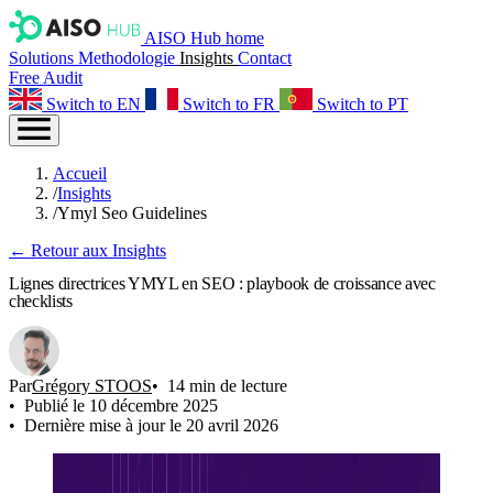
AISO Hub home
Solutions
Methodologie
Insights
Contact
Free Audit
Switch to EN
Switch to FR
Switch to PT
Accueil
/
Insights
/
Ymyl Seo Guidelines
← Retour aux Insights
Lignes directrices YMYL en SEO : playbook de croissance avec
checklists
Par
Grégory STOOS
14 min de lecture
Publié le 10 décembre 2025
Dernière mise à jour le 20 avril 2026