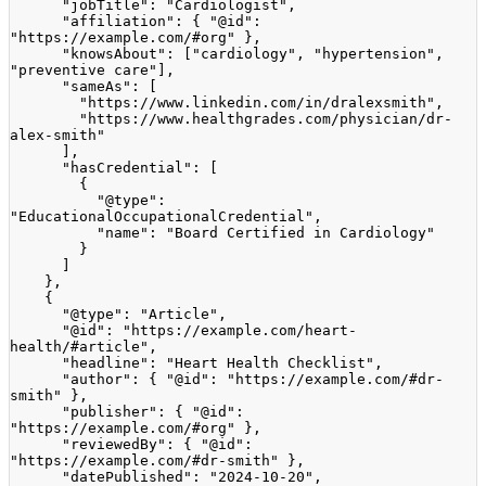
"jobTitle"
:
"Cardiologist"
,
"affiliation"
:
{
"@id"
:
"https://example.com/#org"
}
,
"knowsAbout"
:
[
"cardiology"
,
"hypertension"
,
"preventive care"
]
,
"sameAs"
:
[
"https://www.linkedin.com/in/dralexsmith"
,
"https://www.healthgrades.com/physician/dr-
alex-smith"
]
,
"hasCredential"
:
[
{
"@type"
:
"EducationalOccupationalCredential"
,
"name"
:
"Board Certified in Cardiology"
}
]
}
,
{
"@type"
:
"Article"
,
"@id"
:
"https://example.com/heart-
health/#article"
,
"headline"
:
"Heart Health Checklist"
,
"author"
:
{
"@id"
:
"https://example.com/#dr-
smith"
}
,
"publisher"
:
{
"@id"
:
"https://example.com/#org"
}
,
"reviewedBy"
:
{
"@id"
:
"https://example.com/#dr-smith"
}
,
"datePublished"
:
"2024-10-20"
,