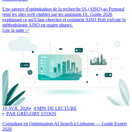
Une agence d'optimisation de la recherche IA (AISO) au Portugal
rend les sites web citables par les assistants IA. Guide 2026
expliquant ce qu'il faut chercher et comment AISO Hub exécute la
méthodologie AISO en quatre phases.
Lire la suite ->
19 AVR. 2026
4 MIN DE LECTURE
PAR GRÉGORY STOOS
Consultant en Optimisation AI Search à Lisbonne — Guide Expert
2026