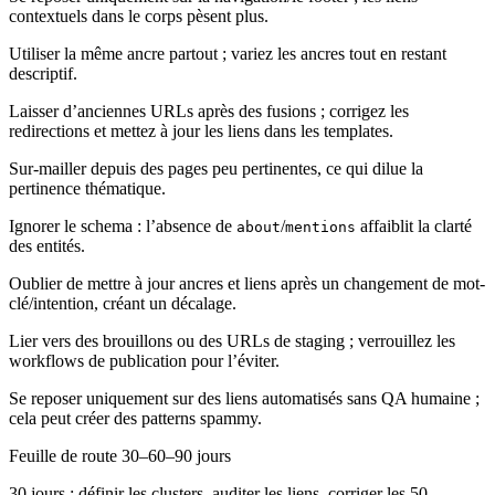
contextuels dans le corps pèsent plus.
Utiliser la même ancre partout ; variez les ancres tout en restant
descriptif.
Laisser d’anciennes URLs après des fusions ; corrigez les
redirections et mettez à jour les liens dans les templates.
Sur-mailler depuis des pages peu pertinentes, ce qui dilue la
pertinence thématique.
Ignorer le schema : l’absence de
/
affaiblit la clarté
about
mentions
des entités.
Oublier de mettre à jour ancres et liens après un changement de mot-
clé/intention, créant un décalage.
Lier vers des brouillons ou des URLs de staging ; verrouillez les
workflows de publication pour l’éviter.
Se reposer uniquement sur des liens automatisés sans QA humaine ;
cela peut créer des patterns spammy.
Feuille de route 30–60–90 jours
30 jours : définir les clusters, auditer les liens, corriger les 50