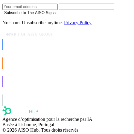
Subscribe to The AISO Signal
No spam. Unsubscribe anytime.
Privacy Policy
PART OF AISO GROUP
AISO Dev
Ship AI, not slideware.
AISO Buzz
Social that actually grows.
AISO Learn
Learn to show up in AI answers.
AISO Group
The specialist AI group for real businesses.
Agence d’optimisation pour la recherche par IA
Basée à Lisbonne, Portugal
© 2026 AISO Hub. Tous droits réservés