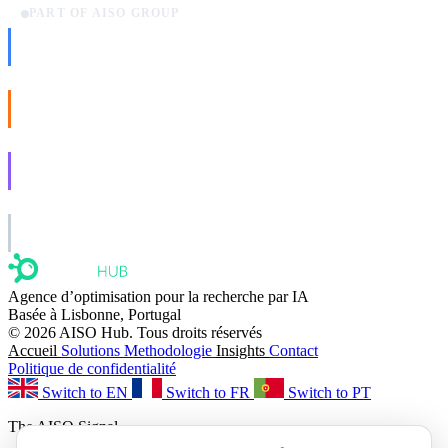
PART OF AISO GROUP
AISO Dev
Ship AI, not slideware.
AISO Buzz
Social that actually grows.
AISO Learn
Learn to show up in AI answers.
AISO Group
The specialist AI group for real businesses.
Agence d’optimisation pour la recherche par IA
Basée à Lisbonne, Portugal
© 2026 AISO Hub. Tous droits réservés
Accueil
Solutions
Methodologie
Insights
Contact
Politique de confidentialité
Switch to EN
Switch to FR
Switch to PT
The AISO Signal