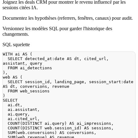
Joignez les deals CRM pour montrer le revenu influencé par les
sessions citées IA.
Documentez les hypothèses (referrers, fenêtres, canaux) pour audit.
Versionnez les modèles SQL pour garder l'historique des
changements.
SQL squelette
WITH
 ai 
AS
(
SELECT
 detected_at:
date
AS
 dt
,
 cited_url
,
assistant
,
FROM
)
,
web 
AS
(
SELECT
 session_id
,
 landing_page
,
 session_start:
date
AS
 dt
,
 conversions
,
FROM
)
SELECT
  ai
.
dt
,
  ai
.
assistant
,
  ai
.
query
,
  ai
.
cited_url
,
COUNT
(
DISTINCT
 ai
.
query
)
AS
 ai_impressions
,
COUNT
(
DISTINCT
 web
.
session_id
)
AS
 sessions
,
SUM
(
web
.
conversions
)
AS
 conversions
,
SUM
(
web
.
revenue
)
AS