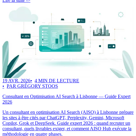
Lire la suite ->
19 AVR. 2026
4 MIN DE LECTURE
PAR GRÉGORY STOOS
Consultant en Optimisation AI Search à Lisbonne — Guide Expert
2026
Un consultant en optimisation AI Search (AISO) à Lisbonne prépare
les sites à être cités par ChatGPT, Perplexity, Gemini, Microsoft
Copilot, Grok et DeepSeek. Guide expert 2026 : quand recruter un
consultant, quels livrables exiger, et comment AISO Hub exécute la
méthodologie en quatre phases.