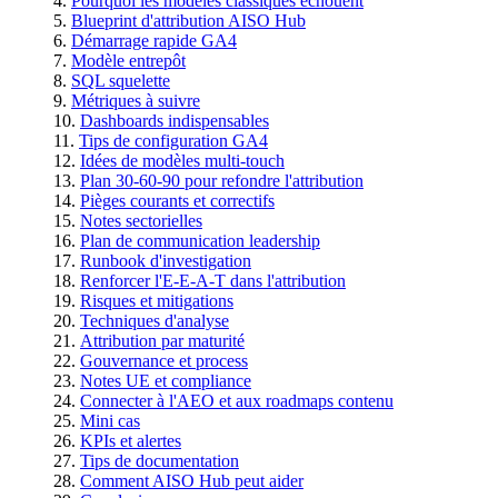
Pourquoi les modèles classiques échouent
Blueprint d'attribution AISO Hub
Démarrage rapide GA4
Modèle entrepôt
SQL squelette
Métriques à suivre
Dashboards indispensables
Tips de configuration GA4
Idées de modèles multi-touch
Plan 30-60-90 pour refondre l'attribution
Pièges courants et correctifs
Notes sectorielles
Plan de communication leadership
Runbook d'investigation
Renforcer l'E-E-A-T dans l'attribution
Risques et mitigations
Techniques d'analyse
Attribution par maturité
Gouvernance et process
Notes UE et compliance
Connecter à l'AEO et aux roadmaps contenu
Mini cas
KPIs et alertes
Tips de documentation
Comment AISO Hub peut aider