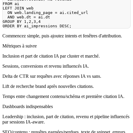
FROM
LEFT
JOIN
ON
 web
.
landing_page 
=
 ai
.
AND
 web
.
dt 
=
 ai
.
GROUP
BY
1
,
2
,
3
,
4
ORDER
BY
 ai_impressions 
DESC
;
Commencez simple, puis ajoutez intents et fenêtres d'attribution.
Métriques à suivre
Inclusion et part de citation IA par cluster et marché.
Sessions, conversions et revenu influencés IA.
Delta de CTR sur requêtes avec réponses IA vs sans.
Lift de recherche brand après nouvelles citations.
Temps entre changement contenu/schéma et première citation IA.
Dashboards indispensables
Leadership : inclusion, part de citation, revenu et pipeline influencés
par sessions IA-aware.
SEO/contenu : requêtes gagnées/perdues, texte de snippet, erreurs