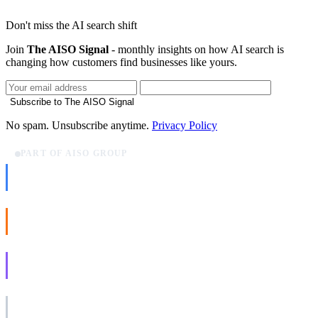
Don't miss the AI search shift
Join
The AISO Signal
- monthly insights on how AI search is
changing how customers find businesses like yours.
Subscribe to The AISO Signal
No spam. Unsubscribe anytime.
Privacy Policy
PART OF AISO GROUP
AISO Dev
Ship AI, not slideware.
AISO Buzz
Social that actually grows.
AISO Learn
Learn to show up in AI answers.
AISO Group
The specialist AI group for real businesses.