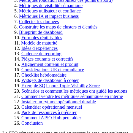
Métriques fondation (stabilisez ces points d'abord)
Métriques de visibilité sémantique
Métriques utilisateur et confiance
Métriques IA et impact business
Collecter les données
Construire les maps de clusters et d'entités
Blueprint de dashboard
Formules réutilisables
Modèle de maturité
Idées d'expériences
Cadence de reporting
Pièges courants et correctifs
Alignement contenu et produit
Considérations UE et compliance
Checklist hebdomadaire
Widgets de dashboard à copier
Exemple SQL pour Topic Visibility Score
Scénarios et comment les métriques ont guidé les actions
Comment vendre les métriques sémantiques en interne
Installer un rythme opérationnel durable
Calendrier opérationnel mensuel
Pack de ressources à préparer
Comment AISO Hub peut aider
Conclusion