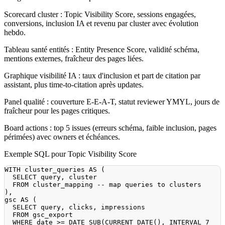
Scorecard cluster : Topic Visibility Score, sessions engagées,
conversions, inclusion IA et revenu par cluster avec évolution
hebdo.
Tableau santé entités : Entity Presence Score, validité schéma,
mentions externes, fraîcheur des pages liées.
Graphique visibilité IA : taux d'inclusion et part de citation par
assistant, plus time-to-citation après updates.
Panel qualité : couverture E-E-A-T, statut reviewer YMYL, jours de
fraîcheur pour les pages critiques.
Board actions : top 5 issues (erreurs schéma, faible inclusion, pages
périmées) avec owners et échéances.
Exemple SQL pour Topic Visibility Score
WITH
 cluster_queries 
AS
(
SELECT
 query
,
FROM
 cluster_mapping 
-- map queries to clusters
)
,
gsc 
AS
(
SELECT
 query
,
 clicks
,
FROM
WHERE
date
>=
 DATE_SUB
(
CURRENT_DATE
(
)
,
INTERVAL
7