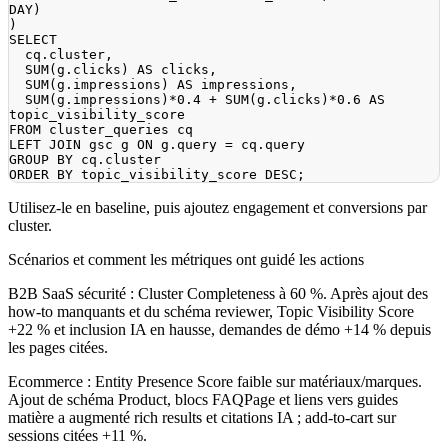
DAY
)
)
SELECT
  cq
.
cluster
,
SUM
(
g
.
clicks
)
AS
 clicks
,
SUM
(
g
.
impressions
)
AS
 impressions
,
SUM
(
g
.
impressions
)
*
0.4
+
SUM
(
g
.
clicks
)
*
0.6
AS
FROM
LEFT
JOIN
 gsc g 
ON
 g
.
query 
=
 cq
.
GROUP
BY
 cq
.
ORDER
BY
 topic_visibility_score 
DESC
;
Utilisez-le en baseline, puis ajoutez engagement et conversions par
cluster.
Scénarios et comment les métriques ont guidé les actions
B2B SaaS sécurité :
Cluster Completeness à 60 %. Après ajout des
how-to manquants et du schéma reviewer, Topic Visibility Score
+22 % et inclusion IA en hausse, demandes de démo +14 % depuis
les pages citées.
Ecommerce :
Entity Presence Score faible sur matériaux/marques.
Ajout de schéma Product, blocs FAQPage et liens vers guides
matière a augmenté rich results et citations IA ; add-to-cart sur
sessions citées +11 %.