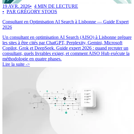
19 AVR. 2026
4 MIN DE LECTURE
PAR GRÉGORY STOOS
Consultant en Optimisation AI Search à Lisbonne — Guide Expert
2026
Un consultant en optimisation AI Search (AISO) à Lisbonne prépare
les sites à être cités par ChatGPT, Perplexity, Gemini, Microsoft
Copilot, Grok et DeepSeek. Guide expert 2026 : quand recruter un
consultant, quels livrables exiger, et comment AISO Hub exécute la
méthodologie en quatre phases.
Lire la suite ->