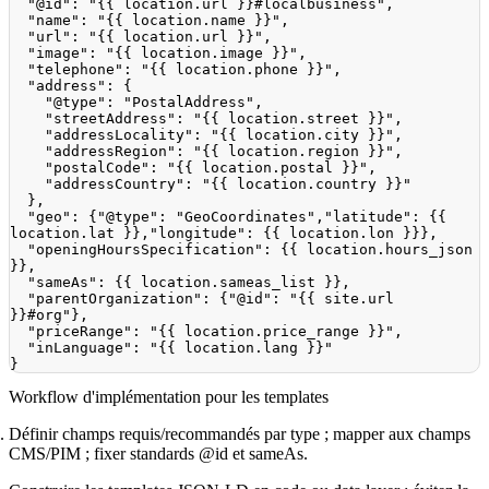
"@id"
:
"{{ location.url }}#localbusiness"
,
"name"
:
"{{ location.name }}"
,
"url"
:
"{{ location.url }}"
,
"image"
:
"{{ location.image }}"
,
"telephone"
:
"{{ location.phone }}"
,
"address"
:
{
"@type"
:
"PostalAddress"
,
"streetAddress"
:
"{{ location.street }}"
,
"addressLocality"
:
"{{ location.city }}"
,
"addressRegion"
:
"{{ location.region }}"
,
"postalCode"
:
"{{ location.postal }}"
,
"addressCountry"
:
"{{ location.country }}"
}
,
"geo"
:
{
"@type"
:
"GeoCoordinates"
,
"latitude"
:
{
{
location.lat 
}
}
,
"longitude"
:
{
{
 location.lon 
}
}
}
,
"openingHoursSpecification"
:
{
{
 location.hours_json 
}
}
,
"sameAs"
:
{
{
 location.sameas_list 
}
}
,
"parentOrganization"
:
{
"@id"
:
"{{ site.url 
}}#org"
}
,
"priceRange"
:
"{{ location.price_range }}"
,
"inLanguage"
:
"{{ location.lang }}"
}
Workflow d'implémentation pour les templates
Définir champs requis/recommandés par type ; mapper aux champs
CMS/PIM ; fixer standards @id et sameAs.