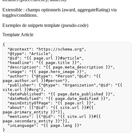
Extensible : champs optionnels (award, aggregateRating) via
toggles/conditions.
Exemples de snippets template (pseudo-code)
Template Article
{
"@context"
:
"https://schema.org"
,
"@type"
:
"Article"
,
"@id"
:
"{{ page.url }}#article"
,
"headline"
:
"{{ page.title }}"
,
"description"
:
"{{ page.meta_description }}"
,
"image"
:
"{{ page.hero_image }}"
,
"author"
:
{
"@type"
:
"Person"
,
"@id"
:
"{{ 
page.author.url }}#person"
}
,
"publisher"
:
{
"@type"
:
"Organization"
,
"@id"
:
"{{ 
site.url }}#org"
}
,
"datePublished"
:
"{{ page.date_published }}"
,
"dateModified"
:
"{{ page.date_modified }}"
,
"mainEntityOfPage"
:
"{{ page.url }}"
,
"about"
:
[
{
"@id"
:
"{{ site.url }}#{{ 
page.primary_entity }}"
}
]
,
"mentions"
:
[
{
"@id"
:
"{{ site.url }}#{{ 
page.secondary_entity }}"
}
]
,
"inLanguage"
:
"{{ page.lang }}"
}