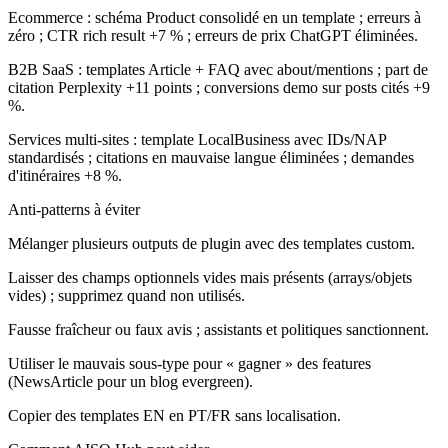
Ecommerce :
schéma Product consolidé en un template ; erreurs à
zéro ; CTR rich result +7 % ; erreurs de prix ChatGPT éliminées.
B2B SaaS :
templates Article + FAQ avec about/mentions ; part de
citation Perplexity +11 points ; conversions demo sur posts cités +9
%.
Services multi-sites :
template LocalBusiness avec IDs/NAP
standardisés ; citations en mauvaise langue éliminées ; demandes
d'itinéraires +8 %.
Anti-patterns à éviter
Mélanger plusieurs outputs de plugin avec des templates custom.
Laisser des champs optionnels vides mais présents (arrays/objets
vides) ; supprimez quand non utilisés.
Fausse fraîcheur ou faux avis ; assistants et politiques sanctionnent.
Utiliser le mauvais sous-type pour « gagner » des features
(NewsArticle pour un blog evergreen).
Copier des templates EN en PT/FR sans localisation.