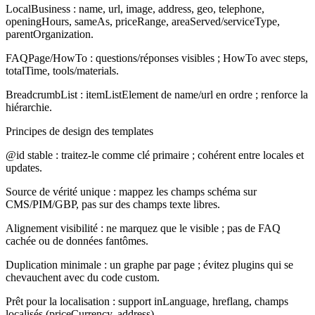
LocalBusiness :
name, url, image, address, geo, telephone,
openingHours, sameAs, priceRange, areaServed/serviceType,
parentOrganization.
FAQPage/HowTo :
questions/réponses visibles ; HowTo avec steps,
totalTime, tools/materials.
BreadcrumbList :
itemListElement de name/url en ordre ; renforce la
hiérarchie.
Principes de design des templates
@id stable : traitez-le comme clé primaire ; cohérent entre locales et
updates.
Source de vérité unique : mappez les champs schéma sur
CMS/PIM/GBP, pas sur des champs texte libres.
Alignement visibilité : ne marquez que le visible ; pas de FAQ
cachée ou de données fantômes.
Duplication minimale : un graphe par page ; évitez plugins qui se
chevauchent avec du code custom.
Prêt pour la localisation : support inLanguage, hreflang, champs
localisés (priceCurrency, address).