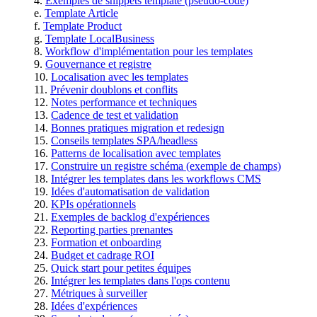
Exemples de snippets template (pseudo-code)
Template Article
Template Product
Template LocalBusiness
Workflow d'implémentation pour les templates
Gouvernance et registre
Localisation avec les templates
Prévenir doublons et conflits
Notes performance et techniques
Cadence de test et validation
Bonnes pratiques migration et redesign
Conseils templates SPA/headless
Patterns de localisation avec templates
Construire un registre schéma (exemple de champs)
Intégrer les templates dans les workflows CMS
Idées d'automatisation de validation
KPIs opérationnels
Exemples de backlog d'expériences
Reporting parties prenantes
Formation et onboarding
Budget et cadrage ROI
Quick start pour petites équipes
Intégrer les templates dans l'ops contenu
Métriques à surveiller
Idées d'expériences