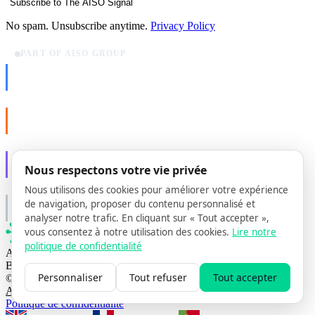
Subscribe to The AISO Signal
No spam. Unsubscribe anytime.
Privacy Policy
PART OF AISO GROUP
AISO Dev
Ship AI, not slideware.
AISO Buzz
Social that actually grows.
AISO Learn
Nous respectons votre vie privée
Learn to show up in AI answers.
Nous utilisons des cookies pour améliorer votre expérience
AISO Group
de navigation, proposer du contenu personnalisé et
The specialist AI group for real businesses.
analyser notre trafic. En cliquant sur « Tout accepter »,
vous consentez à notre utilisation des cookies.
Lire notre
politique de confidentialité
Agence d’optimisation pour la recherche par IA
Basée à Lisbonne, Portugal
Personnaliser
Tout refuser
Tout accepter
© 2026 AISO Hub. Tous droits réservés
Accueil
Solutions
Methodologie
Insights
Contact
Politique de confidentialité