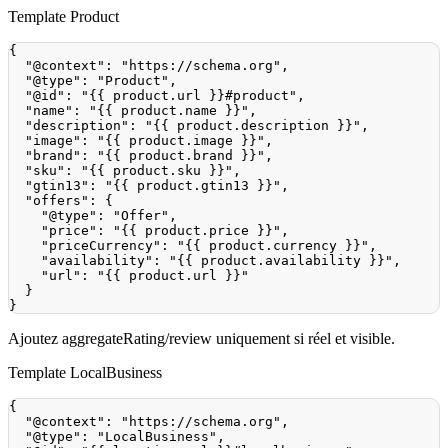
Template Product
{
"@context"
:
"https://schema.org"
,
"@type"
:
"Product"
,
"@id"
:
"{{ product.url }}#product"
,
"name"
:
"{{ product.name }}"
,
"description"
:
"{{ product.description }}"
,
"image"
:
"{{ product.image }}"
,
"brand"
:
"{{ product.brand }}"
,
"sku"
:
"{{ product.sku }}"
,
"gtin13"
:
"{{ product.gtin13 }}"
,
"offers"
:
{
"@type"
:
"Offer"
,
"price"
:
"{{ product.price }}"
,
"priceCurrency"
:
"{{ product.currency }}"
,
"availability"
:
"{{ product.availability }}"
,
"url"
:
"{{ product.url }}"
}
}
Ajoutez aggregateRating/review uniquement si réel et visible.
Template LocalBusiness
{
"@context"
:
"https://schema.org"
,
"@type"
:
"LocalBusiness"
,