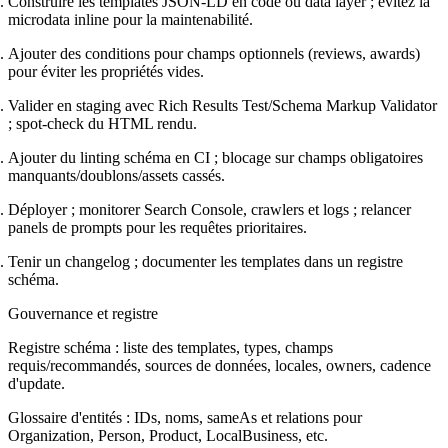
Construire les templates JSON-LD en code ou data layer ; évitez la
microdata inline pour la maintenabilité.
Ajouter des conditions pour champs optionnels (reviews, awards)
pour éviter les propriétés vides.
Valider en staging avec Rich Results Test/Schema Markup Validator
; spot-check du HTML rendu.
Ajouter du linting schéma en CI ; blocage sur champs obligatoires
manquants/doublons/assets cassés.
Déployer ; monitorer Search Console, crawlers et logs ; relancer
panels de prompts pour les requêtes prioritaires.
Tenir un changelog ; documenter les templates dans un registre
schéma.
Gouvernance et registre
Registre schéma : liste des templates, types, champs
requis/recommandés, sources de données, locales, owners, cadence
d'update.
Glossaire d'entités : IDs, noms, sameAs et relations pour
Organization, Person, Product, LocalBusiness, etc.