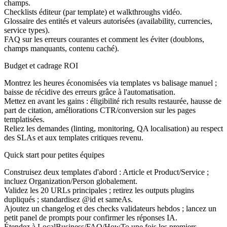
champs.
Checklists éditeur (par template) et walkthroughs vidéo.
Glossaire des entités et valeurs autorisées (availability, currencies,
service types).
FAQ sur les erreurs courantes et comment les éviter (doublons,
champs manquants, contenu caché).
Budget et cadrage ROI
Montrez les heures économisées via templates vs balisage manuel ;
baisse de récidive des erreurs grâce à l'automatisation.
Mettez en avant les gains : éligibilité rich results restaurée, hausse de
part de citation, améliorations CTR/conversion sur les pages
templatisées.
Reliez les demandes (linting, monitoring, QA localisation) au respect
des SLAs et aux templates critiques revenu.
Quick start pour petites équipes
Construisez deux templates d'abord : Article et Product/Service ;
incluez Organization/Person globalement.
Validez les 20 URLs principales ; retirez les outputs plugins
dupliqués ; standardisez @id et sameAs.
Ajoutez un changelog et des checks validateurs hebdos ; lancez un
petit panel de prompts pour confirmer les réponses IA.
Étendez à LocalBusiness/FAQ/HowTo une fois les premiers