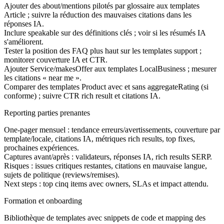
Ajouter des about/mentions pilotés par glossaire aux templates
Article ; suivre la réduction des mauvaises citations dans les
réponses IA.
Inclure speakable sur des définitions clés ; voir si les résumés IA
s'améliorent.
Tester la position des FAQ plus haut sur les templates support ;
monitorer couverture IA et CTR.
Ajouter Service/makesOffer aux templates LocalBusiness ; mesurer
les citations « near me ».
Comparer des templates Product avec et sans aggregateRating (si
conforme) ; suivre CTR rich result et citations IA.
Reporting parties prenantes
One-pager mensuel : tendance erreurs/avertissements, couverture par
template/locale, citations IA, métriques rich results, top fixes,
prochaines expériences.
Captures avant/après : validateurs, réponses IA, rich results SERP.
Risques : issues critiques restantes, citations en mauvaise langue,
sujets de politique (reviews/remises).
Next steps : top cinq items avec owners, SLAs et impact attendu.
Formation et onboarding
Bibliothèque de templates avec snippets de code et mapping des