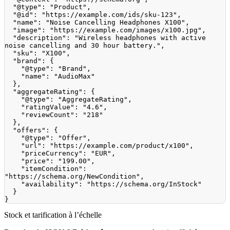
"@type"
:
"Product"
,
"@id"
:
"https://example.com/ids/sku-123"
,
"name"
:
"Noise Cancelling Headphones X100"
,
"image"
:
"https://example.com/images/x100.jpg"
,
"description"
:
"Wireless headphones with active 
noise cancelling and 30 hour battery."
,
"sku"
:
"X100"
,
"brand"
:
{
"@type"
:
"Brand"
,
"name"
:
"AudioMax"
}
,
"aggregateRating"
:
{
"@type"
:
"AggregateRating"
,
"ratingValue"
:
"4.6"
,
"reviewCount"
:
"218"
}
,
"offers"
:
{
"@type"
:
"Offer"
,
"url"
:
"https://example.com/product/x100"
,
"priceCurrency"
:
"EUR"
,
"price"
:
"199.00"
,
"itemCondition"
:
"https://schema.org/NewCondition"
,
"availability"
:
"https://schema.org/InStock"
}
}
Stock et tarification à l’échelle