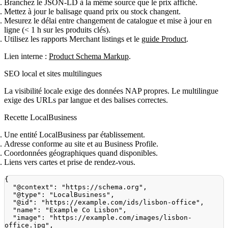
Branchez le JSON‑LD à la même source que le prix affiché.
Mettez à jour le balisage quand prix ou stock changent.
Mesurez le délai entre changement de catalogue et mise à jour en
ligne (< 1 h sur les produits clés).
Utilisez les rapports Merchant listings et le
guide Product
.
Lien interne :
Product Schema Markup
.
SEO local et sites multilingues
La visibilité locale exige des données NAP propres. Le multilingue
exige des URLs par langue et des balises correctes.
Recette LocalBusiness
Une entité LocalBusiness par établissement.
Adresse conforme au site et au Business Profile.
Coordonnées géographiques quand disponibles.
Liens vers cartes et prise de rendez‑vous.
{
"@context"
:
"https://schema.org"
,
"@type"
:
"LocalBusiness"
,
"@id"
:
"https://example.com/ids/lisbon-office"
,
"name"
:
"Example Co Lisbon"
,
"image"
:
"https://example.com/images/lisbon-
office.jpg"
,