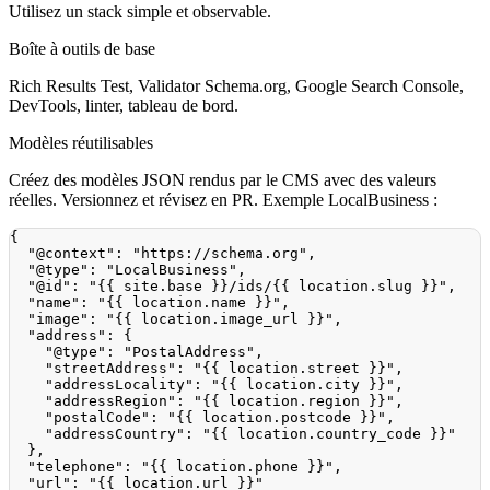
Utilisez un stack simple et observable.
Boîte à outils de base
Rich Results Test, Validator Schema.org, Google Search Console,
DevTools, linter, tableau de bord.
Modèles réutilisables
Créez des modèles JSON rendus par le CMS avec des valeurs
réelles. Versionnez et révisez en PR. Exemple LocalBusiness :
{
"@context"
:
"https://schema.org"
,
"@type"
:
"LocalBusiness"
,
"@id"
:
"{{ site.base }}/ids/{{ location.slug }}"
,
"name"
:
"{{ location.name }}"
,
"image"
:
"{{ location.image_url }}"
,
"address"
:
{
"@type"
:
"PostalAddress"
,
"streetAddress"
:
"{{ location.street }}"
,
"addressLocality"
:
"{{ location.city }}"
,
"addressRegion"
:
"{{ location.region }}"
,
"postalCode"
:
"{{ location.postcode }}"
,
"addressCountry"
:
"{{ location.country_code }}"
}
,
"telephone"
:
"{{ location.phone }}"
,
"url"
:
"{{ location.url }}"