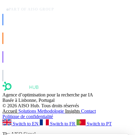
PART OF AISO GROUP
AISO Dev
Ship AI, not slideware.
AISO Buzz
Social that actually grows.
AISO Learn
Learn to show up in AI answers.
AISO Group
The specialist AI group for real businesses.
Agence d’optimisation pour la recherche par IA
Basée à Lisbonne, Portugal
© 2026 AISO Hub. Tous droits réservés
Accueil
Solutions
Methodologie
Insights
Contact
Politique de confidentialité
Switch to EN
Switch to FR
Switch to PT
The AISO Signal