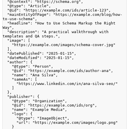
"@context"
:
"https://schema.org"
,
"@type"
:
"Article"
,
"@id"
:
"https://example.com/ids/article-123"
,
"mainEntityOfPage"
:
"https://example.com/blog/how-
to-use-schema"
,
"headline"
:
"How to Use Schema Markup the Right 
Way"
,
"description"
:
"A practical walkthrough with 
templates and QA steps."
,
"image"
:
[
"https://example.com/images/schema-cover.jpg"
]
,
"datePublished"
:
"2025-01-15"
,
"dateModified"
:
"2025-01-15"
,
"author"
:
{
"@type"
:
"Person"
,
"@id"
:
"https://example.com/ids/author-ana"
,
"name"
:
"Ana Silva"
,
"sameAs"
:
[
"https://www.linkedin.com/in/ana-silva-seo/"
]
}
,
"publisher"
:
{
"@type"
:
"Organization"
,
"@id"
:
"https://example.com/ids/org"
,
"name"
:
"Example Media"
,
"logo"
:
{
"@type"
:
"ImageObject"
,
"url"
:
"https://example.com/images/logo.png"
}