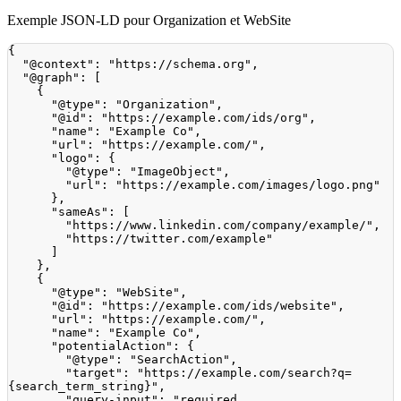
Exemple JSON‑LD pour Organization et WebSite
{
"@context"
:
"https://schema.org"
,
"@graph"
:
[
{
"@type"
:
"Organization"
,
"@id"
:
"https://example.com/ids/org"
,
"name"
:
"Example Co"
,
"url"
:
"https://example.com/"
,
"logo"
:
{
"@type"
:
"ImageObject"
,
"url"
:
"https://example.com/images/logo.png"
}
,
"sameAs"
:
[
"https://www.linkedin.com/company/example/"
,
"https://twitter.com/example"
]
}
,
{
"@type"
:
"WebSite"
,
"@id"
:
"https://example.com/ids/website"
,
"url"
:
"https://example.com/"
,
"name"
:
"Example Co"
,
"potentialAction"
:
{
"@type"
:
"SearchAction"
,
"target"
:
"https://example.com/search?q=
{search_term_string}"
,
"query-input"
:
"required 