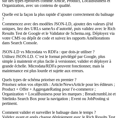
sur des types éprouvés comme Article, Product, LocalBusiness et
Organization, avec un contenu de qualité.
Quelle est la façon la plus rapide d’ajouter correctement du balisage
?
Commencez avec des modèles JSON-LD, ajoutez des valeurs @id
uniques, liez des URLs sameAs d’autorité, puis validez avec le Rich
Results Test de Google et le Validator de Schema.org. Déployez via
votre CMS ou dépôt de code et suivez les rapports Améliorations
dans Search Console.
JSON-LD vs Microdata vs RDFa : que dois-je utiliser ?
Utilisez JSON-LD. C’est le format privilégié par Google, plus
simple à maintenir et plus facile à versionner, valider et déployer à
grande échelle. Microdata/RDFa peuvent fonctionner, mais la
maintenance est plus lourde et sujette aux erreurs.
Quels types de schéma prioriser en premier ?
Priorisez selon vos objectifs : Article/NewsArticle pour les éditeurs ;
Product + Offer + AggregateRating pour l’e-commerce ;
Organization + LocalBusiness pour les marques ; BreadcrumbList et
Sitelinks Search Box pour la navigation ; Event ou JobPosting si
pertinent.
Comment valider et surveiller le balisage dans le temps ?
Validez avant et après chaque déploiement avec le Rich Results Test