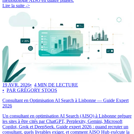
méthodologie AISO en quatre phases.
Lire la suite ->
19 AVR. 2026
4 MIN DE LECTURE
PAR GRÉGORY STOOS
Consultant en Optimisation AI Search à Lisbonne — Guide Expert
2026
Un consultant en optimisation AI Search (AISO) à Lisbonne prépare
les sites à être cités par ChatGPT, Perplexity, Gemini, Microsoft
Copilot, Grok et DeepSeek. Guide expert 2026 : quand recruter un
consultant, quels livrables exiger, et comment AISO Hub exécute la