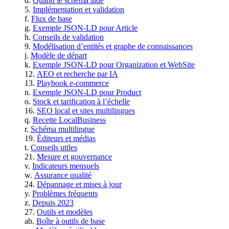
Quand le schéma aide
Implémentation et validation
Flux de base
Exemple JSON‑LD pour Article
Conseils de validation
Modélisation d’entités et graphe de connaissances
Modèle de départ
Exemple JSON‑LD pour Organization et WebSite
AEO et recherche par IA
Playbook e‑commerce
Exemple JSON‑LD pour Product
Stock et tarification à l’échelle
SEO local et sites multilingues
Recette LocalBusiness
Schéma multilingue
Éditeurs et médias
Conseils utiles
Mesure et gouvernance
Indicateurs mensuels
Assurance qualité
Dépannage et mises à jour
Problèmes fréquents
Depuis 2023
Outils et modèles
Boîte à outils de base