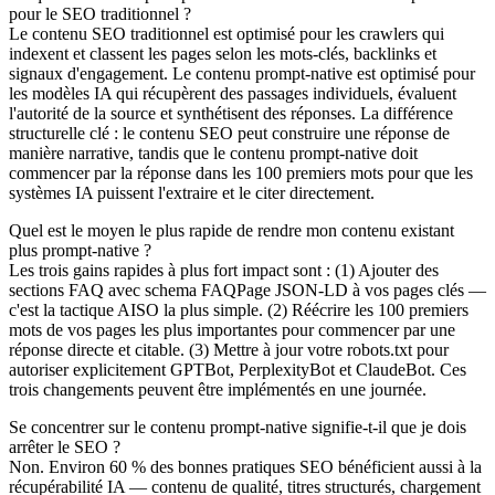
pour le SEO traditionnel ?
Le contenu SEO traditionnel est optimisé pour les crawlers qui
indexent et classent les pages selon les mots-clés, backlinks et
signaux d'engagement. Le contenu prompt-native est optimisé pour
les modèles IA qui récupèrent des passages individuels, évaluent
l'autorité de la source et synthétisent des réponses. La différence
structurelle clé : le contenu SEO peut construire une réponse de
manière narrative, tandis que le contenu prompt-native doit
commencer par la réponse dans les 100 premiers mots pour que les
systèmes IA puissent l'extraire et le citer directement.
Quel est le moyen le plus rapide de rendre mon contenu existant
plus prompt-native ?
Les trois gains rapides à plus fort impact sont : (1) Ajouter des
sections FAQ avec schema FAQPage JSON-LD à vos pages clés —
c'est la tactique AISO la plus simple. (2) Réécrire les 100 premiers
mots de vos pages les plus importantes pour commencer par une
réponse directe et citable. (3) Mettre à jour votre robots.txt pour
autoriser explicitement GPTBot, PerplexityBot et ClaudeBot. Ces
trois changements peuvent être implémentés en une journée.
Se concentrer sur le contenu prompt-native signifie-t-il que je dois
arrêter le SEO ?
Non. Environ 60 % des bonnes pratiques SEO bénéficient aussi à la
récupérabilité IA — contenu de qualité, titres structurés, chargement