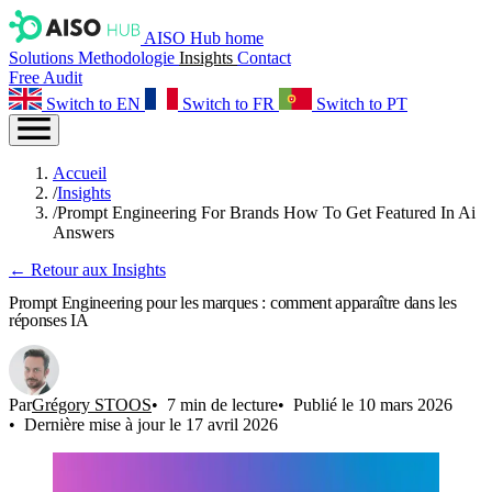
AISO Hub home
Solutions
Methodologie
Insights
Contact
Free Audit
Switch to EN
Switch to FR
Switch to PT
Accueil
/
Insights
/
Prompt Engineering For Brands How To Get Featured In Ai
Answers
← Retour aux Insights
Prompt Engineering pour les marques : comment apparaître dans les
réponses IA
Par
Grégory STOOS
7 min de lecture
Publié le 10 mars 2026
Dernière mise à jour le 17 avril 2026