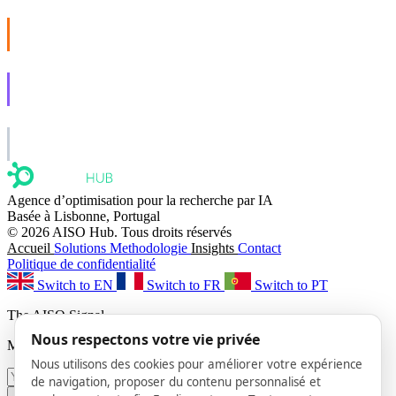
AISO Buzz
Social that actually grows.
AISO Learn
Learn to show up in AI answers.
AISO Group
The specialist AI group for real businesses.
Agence d’optimisation pour la recherche par IA
Basée à Lisbonne, Portugal
© 2026 AISO Hub. Tous droits réservés
Accueil
Solutions
Methodologie
Insights
Contact
Politique de confidentialité
Switch to EN
Switch to FR
Switch to PT
The AISO Signal
Nous respectons votre vie privée
Monthly AI search insights. No spam.
Nous utilisons des cookies pour améliorer votre expérience
de navigation, proposer du contenu personnalisé et
Subscribe