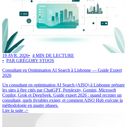
19 AVR. 2026
4 MIN DE LECTURE
PAR GRÉGORY STOOS
Consultant en Optimisation AI Search à Lisbonne — Guide Expert
2026
Un consultant en optimisation AI Search (AISO) à Lisbonne prépare
les sites à être cités par ChatGPT, Perplexity, Gemini, Microsoft
Copilot, Grok et DeepSeek. Guide expert 2026 : quand recruter un
consultant, quels livrables exiger, et comment AISO Hub exécute la
méthodologie en quatre phases.
Lire la suite ->