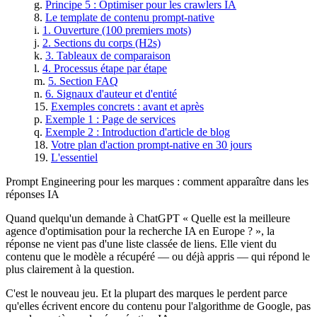
Principe 5 : Optimiser pour les crawlers IA
Le template de contenu prompt-native
1. Ouverture (100 premiers mots)
2. Sections du corps (H2s)
3. Tableaux de comparaison
4. Processus étape par étape
5. Section FAQ
6. Signaux d'auteur et d'entité
Exemples concrets : avant et après
Exemple 1 : Page de services
Exemple 2 : Introduction d'article de blog
Votre plan d'action prompt-native en 30 jours
L'essentiel
Prompt Engineering pour les marques : comment apparaître dans les
réponses IA
Quand quelqu'un demande à ChatGPT « Quelle est la meilleure
agence d'optimisation pour la recherche IA en Europe ? », la
réponse ne vient pas d'une liste classée de liens. Elle vient du
contenu que le modèle a récupéré — ou déjà appris — qui répond le
plus clairement à la question.
C'est le nouveau jeu. Et la plupart des marques le perdent parce
qu'elles écrivent encore du contenu pour l'algorithme de Google, pas