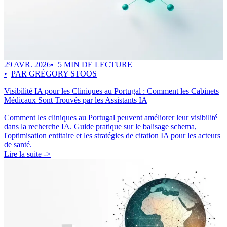
29 AVR. 2026
5 MIN DE LECTURE
PAR GRÉGORY STOOS
Visibilité IA pour les Cliniques au Portugal : Comment les Cabinets
Médicaux Sont Trouvés par les Assistants IA
Comment les cliniques au Portugal peuvent améliorer leur visibilité
dans la recherche IA. Guide pratique sur le balisage schema,
l'optimisation entitaire et les stratégies de citation IA pour les acteurs
de santé.
Lire la suite ->