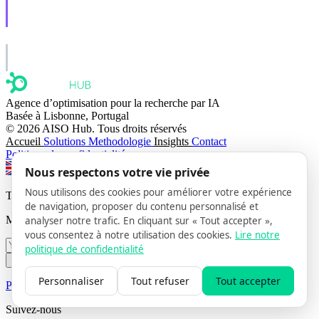
AISO Learn
Learn to show up in AI answers.
AISO Group
The specialist AI group for real businesses.
Agence d’optimisation pour la recherche par IA
Basée à Lisbonne, Portugal
© 2026 AISO Hub. Tous droits réservés
Accueil
Solutions
Methodologie
Insights
Contact
Politique de confidentialité
Nous respectons votre vie privée
Switch to EN
Switch to FR
Switch to PT
Nous utilisons des cookies pour améliorer votre expérience
The AISO Signal
de navigation, proposer du contenu personnalisé et
Monthly AI search insights. No spam.
analyser notre trafic. En cliquant sur « Tout accepter »,
vous consentez à notre utilisation des cookies.
Lire notre
politique de confidentialité
Subscribe
Personnaliser
Tout refuser
Tout accepter
Privacy Policy
· Unsubscribe anytime
Suivez-nous