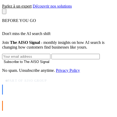
Parlez à un expert
Découvrir nos solutions
BEFORE YOU GO
Don't miss the AI search shift
Join
The AISO Signal
- monthly insights on how AI search is
changing how customers find businesses like yours.
Subscribe to The AISO Signal
No spam. Unsubscribe anytime.
Privacy Policy
PART OF AISO GROUP
AISO Dev
Ship AI, not slideware.
AISO Buzz
Social that actually grows.