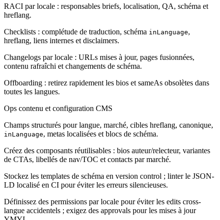
RACI par locale : responsables briefs, localisation, QA, schéma et
hreflang.
Checklists : complétude de traduction, schéma
,
inLanguage
hreflang, liens internes et disclaimers.
Changelogs par locale : URLs mises à jour, pages fusionnées,
contenu rafraîchi et changements de schéma.
Offboarding : retirez rapidement les bios et sameAs obsolètes dans
toutes les langues.
Ops contenu et configuration CMS
Champs structurés pour langue, marché, cibles hreflang, canonique,
, metas localisées et blocs de schéma.
inLanguage
Créez des composants réutilisables : bios auteur/relecteur, variantes
de CTAs, libellés de nav/TOC et contacts par marché.
Stockez les templates de schéma en version control ; linter le JSON-
LD localisé en CI pour éviter les erreurs silencieuses.
Définissez des permissions par locale pour éviter les edits cross-
langue accidentels ; exigez des approvals pour les mises à jour
YMYL.