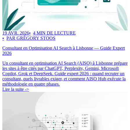
19 AVR. 2026
4 MIN DE LECTURE
PAR GRÉGORY STOOS
Consultant en Optimisation AI Search à Lisbonne — Guide Expert
2026
Un consultant en optimisation AI Search (AISO) à Lisbonne prépare
les sites à être cités par ChatGPT, Perplexity, Gemini, Microsoft
Copilot, Grok et DeepSeek. Guide expert 2026 : quand recruter un
consultant, quels livrables exiger, et comment AISO Hub exécute la
méthodologie en quatre phases.
Lire la suite ->