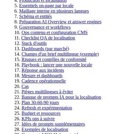
Production et localisation
Essentiels on-page par locale
Maillage interne en plusieurs langues
Schéma et entités
Préparation AI Overview et answer engines
Gouvernance et workflows
Ops contenu et configuration CMS
Checklist QA de localisation
Stack d'outils
Dashboards (par marché)
Champs d'un brief multilingue (exemple)
Risques et contrôles de conformité
Playbook : lancer une nouvelle locale
Réponse aux incidents
Mesure et dashboards
Cadence opérationnelle
Cas
Pièges multilingues à éviter
Banque de prompts IA pour la localisation
Plan 30-60-90 jours
Refresh et expérimentation
Budget et ressources
KPIs ops à suivre
Idées de prompts supplémentaires
Exemples de localisation