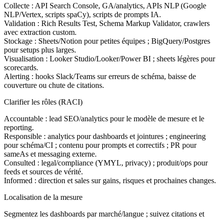
Collecte : API Search Console, GA/analytics, APIs NLP (Google
NLP/Vertex, scripts spaCy), scripts de prompts IA.
Validation : Rich Results Test, Schema Markup Validator, crawlers
avec extraction custom.
Stockage : Sheets/Notion pour petites équipes ; BigQuery/Postgres
pour setups plus larges.
Visualisation : Looker Studio/Looker/Power BI ; sheets légères pour
scorecards.
Alerting : hooks Slack/Teams sur erreurs de schéma, baisse de
couverture ou chute de citations.
Clarifier les rôles (RACI)
Accountable : lead SEO/analytics pour le modèle de mesure et le
reporting.
Responsible : analytics pour dashboards et jointures ; engineering
pour schéma/CI ; contenu pour prompts et correctifs ; PR pour
sameAs et messaging externe.
Consulted : legal/compliance (YMYL, privacy) ; produit/ops pour
feeds et sources de vérité.
Informed : direction et sales sur gains, risques et prochaines changes.
Localisation de la mesure
Segmentez les dashboards par marché/langue ; suivez citations et