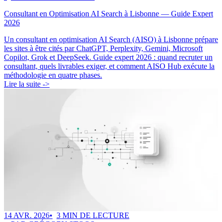
Consultant en Optimisation AI Search à Lisbonne — Guide Expert
2026
Un consultant en optimisation AI Search (AISO) à Lisbonne prépare
les sites à être cités par ChatGPT, Perplexity, Gemini, Microsoft
Copilot, Grok et DeepSeek. Guide expert 2026 : quand recruter un
consultant, quels livrables exiger, et comment AISO Hub exécute la
méthodologie en quatre phases.
Lire la suite ->
14 AVR. 2026
3 MIN DE LECTURE