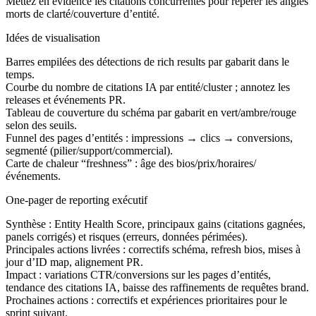
Mettez en évidence les citations concurrentes pour repérer les angles
morts de clarté/couverture d’entité.
Idées de visualisation
Barres empilées des détections de rich results par gabarit dans le
temps.
Courbe du nombre de citations IA par entité/cluster ; annotez les
releases et événements PR.
Tableau de couverture du schéma par gabarit en vert/ambre/rouge
selon des seuils.
Funnel des pages d’entités : impressions → clics → conversions,
segmenté (pilier/support/commercial).
Carte de chaleur “freshness” : âge des bios/prix/horaires/
événements.
One‑pager de reporting exécutif
Synthèse : Entity Health Score, principaux gains (citations gagnées,
panels corrigés) et risques (erreurs, données périmées).
Principales actions livrées : correctifs schéma, refresh bios, mises à
jour d’ID map, alignement PR.
Impact : variations CTR/conversions sur les pages d’entités,
tendance des citations IA, baisse des raffinements de requêtes brand.
Prochaines actions : correctifs et expériences prioritaires pour le
sprint suivant.