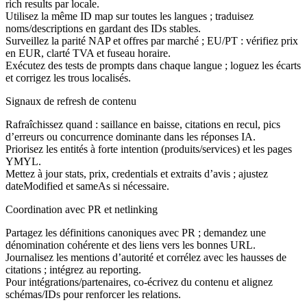
rich results par locale.
Utilisez la même ID map sur toutes les langues ; traduisez
noms/descriptions en gardant des IDs stables.
Surveillez la parité NAP et offres par marché ; EU/PT : vérifiez prix
en EUR, clarté TVA et fuseau horaire.
Exécutez des tests de prompts dans chaque langue ; loguez les écarts
et corrigez les trous localisés.
Signaux de refresh de contenu
Rafraîchissez quand : saillance en baisse, citations en recul, pics
d’erreurs ou concurrence dominante dans les réponses IA.
Priorisez les entités à forte intention (produits/services) et les pages
YMYL.
Mettez à jour stats, prix, credentials et extraits d’avis ; ajustez
dateModified et sameAs si nécessaire.
Coordination avec PR et netlinking
Partagez les définitions canoniques avec PR ; demandez une
dénomination cohérente et des liens vers les bonnes URL.
Journalisez les mentions d’autorité et corrélez avec les hausses de
citations ; intégrez au reporting.
Pour intégrations/partenaires, co‑écrivez du contenu et alignez
schémas/IDs pour renforcer les relations.