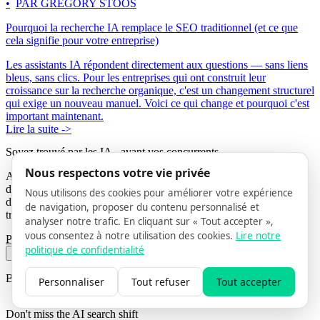
PAR GRÉGORY STOOS
Pourquoi la recherche IA remplace le SEO traditionnel (et ce que
cela signifie pour votre entreprise)
Les assistants IA répondent directement aux questions — sans liens
bleus, sans clics. Pour les entreprises qui ont construit leur
croissance sur la recherche organique, c'est un changement structurel
qui exige un nouveau manuel. Voici ce qui change et pourquoi c'est
important maintenant.
Lire la suite ->
Soyez trouvé par les IA
- avant vos concurrents.
Nous respectons votre vie privée
AISO Hub aide les marques visionnaires à sécuriser leur visibilité
dans le canal de découverte à la croissance la plus rapide de la
Nous utilisons des cookies pour améliorer votre expérience
décennie. N’attendez pas que vos clients ne puissent plus vous
de navigation, proposer du contenu personnalisé et
trouver.
analyser notre trafic. En cliquant sur « Tout accepter »,
vous consentez à notre utilisation des cookies.
Lire notre
Parlez à un expert
Découvrir nos solutions
politique de confidentialité
BEFORE YOU GO
Personnaliser
Tout refuser
Tout accepter
Don't miss the AI search shift