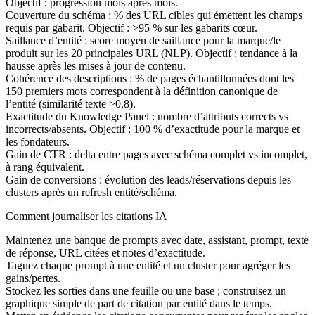
Objectif : progression mois après mois.
Couverture du schéma : % des URL cibles qui émettent les champs
requis par gabarit. Objectif : >95 % sur les gabarits cœur.
Saillance d’entité : score moyen de saillance pour la marque/le
produit sur les 20 principales URL (NLP). Objectif : tendance à la
hausse après les mises à jour de contenu.
Cohérence des descriptions : % de pages échantillonnées dont les
150 premiers mots correspondent à la définition canonique de
l’entité (similarité texte >0,8).
Exactitude du Knowledge Panel : nombre d’attributs corrects vs
incorrects/absents. Objectif : 100 % d’exactitude pour la marque et
les fondateurs.
Gain de CTR : delta entre pages avec schéma complet vs incomplet,
à rang équivalent.
Gain de conversions : évolution des leads/réservations depuis les
clusters après un refresh entité/schéma.
Comment journaliser les citations IA
Maintenez une banque de prompts avec date, assistant, prompt, texte
de réponse, URL citées et notes d’exactitude.
Taguez chaque prompt à une entité et un cluster pour agréger les
gains/pertes.
Stockez les sorties dans une feuille ou une base ; construisez un
graphique simple de part de citation par entité dans le temps.