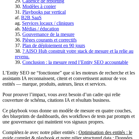
Cadence de reporting
Modèles à copier
Playbooks par vertical
B2B SaaS
Services locaux / cliniques
Médias / éducation
Gouvernance de la mesure
Pièges courants et correctifs
Plan de déploiement en 90 jours
? AISO Hub construit votre stack de mesure et la relie au
revenu.
Conclusion : la mesure rend l’Entity SEO accountable
L’Entity SEO ne “fonctionne” que si les moteurs de recherche et les
assistants IA reconnaissent, citent et convertissent autour de vos
entités — marque, produits, auteurs, lieux et services.
Pour prouver l’impact, vous avez besoin d’un cadre qui relie
couverture de schéma, citations IA et résultats business.
Ce playbook vous donne un modèle de mesure en quatre couches,
des blueprints de dashboards, des workflows de tests par prompts et
une gouvernance qui maintient vos signaux propres.
Complétez-le avec notre pilier entités :
Optimisation des entités : le
guide complet & playbook
et notre pilier structured data :
Données