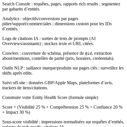
Search Console : requêtes, pages, rapports rich results ; segmentez
par gabarits d’entités.
Analytics : objectifs/conversions par pages
pilier/support/commerciales ; dimensions custom pour les IDs
d’entités.
Logs de citations IA : sorties de tests de prompts (AI
Overviews/assistants) ; stockez texte et URL citées.
Crawlers : couverture de schéma, présence de
, extraction
@id
about/mentions, contrôles de parité (prix, horaires, credentials).
Outils NLP : saillance marque/produits sur pages clés ; surveillez les
shifts après edits.
Suivi off‑site : données GBP/Apple Maps, plateformes d’avis,
trackers de liens/citations.
Construire votre Entity Health Score (formule simple)
Score = (Visibilité 25 % + Compréhension 25 % + Confiance 20 %
+ Impact 30 %)
Sous‑score visibilité : impressions normalisées sur requêtes d’entités,
volume de rich results, citations IA.