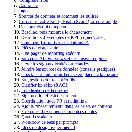
Compréhension
Confiance
Impact
Sources de données et comment les utiliser
Construire votre Entity Health Score (formule simple)
Dashboards qui comptent
Baseline, puis mesurez le changement
Définitions d’exemples de KPI (copier/coller)
Comment journaliser les citations IA
Idées de visualisation
One‑pager de reporting exécutif
Suivi des AI Overviews et des answer engines
Gérer les signaux bruités ou retardés
Joindre les sources de données (conseils pratiques)
Checklist d’audit pour la mise en place de la mesure
Suggestions de stack d’outils
Clarifier les rôles (RACI)
Localisation de la mesure
Signaux de refresh de contenu
Coordination avec PR et netlinking
Ajouts “measurement” dans les briefs de contenu
Exemples d’expériences orientées entités
Quand escalader
Workflow de tests par prompts
Idées de design expérimental