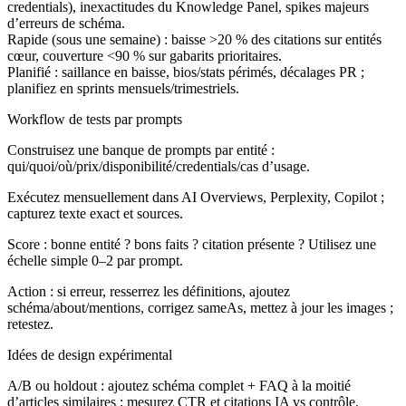
credentials), inexactitudes du Knowledge Panel, spikes majeurs
d’erreurs de schéma.
Rapide (sous une semaine) : baisse >20 % des citations sur entités
cœur, couverture <90 % sur gabarits prioritaires.
Planifié : saillance en baisse, bios/stats périmés, décalages PR ;
planifiez en sprints mensuels/trimestriels.
Workflow de tests par prompts
Construisez une banque de prompts par entité :
qui/quoi/où/prix/disponibilité/credentials/cas d’usage.
Exécutez mensuellement dans AI Overviews, Perplexity, Copilot ;
capturez texte exact et sources.
Score : bonne entité ? bons faits ? citation présente ? Utilisez une
échelle simple 0–2 par prompt.
Action : si erreur, resserrez les définitions, ajoutez
schéma/about/mentions, corrigez sameAs, mettez à jour les images ;
retestez.
Idées de design expérimental
A/B ou holdout : ajoutez schéma complet + FAQ à la moitié
d’articles similaires ; mesurez CTR et citations IA vs contrôle.