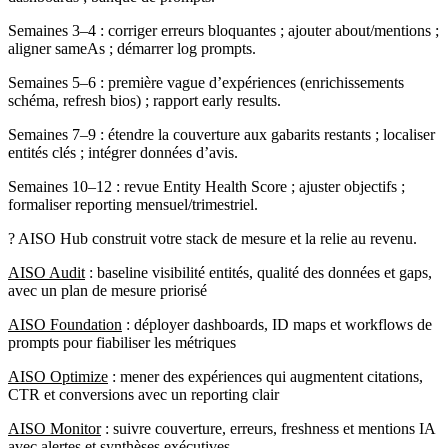
Semaines 3–4 : corriger erreurs bloquantes ; ajouter about/mentions ;
aligner sameAs ; démarrer log prompts.
Semaines 5–6 : première vague d’expériences (enrichissements
schéma, refresh bios) ; rapport early results.
Semaines 7–9 : étendre la couverture aux gabarits restants ; localiser
entités clés ; intégrer données d’avis.
Semaines 10–12 : revue Entity Health Score ; ajuster objectifs ;
formaliser reporting mensuel/trimestriel.
? AISO Hub construit votre stack de mesure et la relie au revenu.
AISO Audit
: baseline visibilité entités, qualité des données et gaps,
avec un plan de mesure priorisé
AISO Foundation
: déployer dashboards, ID maps et workflows de
prompts pour fiabiliser les métriques
AISO Optimize
: mener des expériences qui augmentent citations,
CTR et conversions avec un reporting clair
AISO Monitor
: suivre couverture, erreurs, freshness et mentions IA
avec alertes et synthèses exécutives