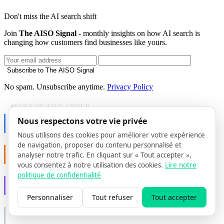
Don't miss the AI search shift
Join
The AISO Signal
- monthly insights on how AI search is
changing how customers find businesses like yours.
Subscribe to The AISO Signal
No spam. Unsubscribe anytime.
Privacy Policy
PART OF AISO GROUP
AISO Dev
Nous respectons votre vie privée
Ship AI, not slideware.
Nous utilisons des cookies pour améliorer votre expérience
de navigation, proposer du contenu personnalisé et
AISO Buzz
analyser notre trafic. En cliquant sur « Tout accepter »,
Social that actually grows.
vous consentez à notre utilisation des cookies.
Lire notre
politique de confidentialité
AISO Learn
Learn to show up in AI answers.
Personnaliser
Tout refuser
Tout accepter
AISO Group
The specialist AI group for real businesses.