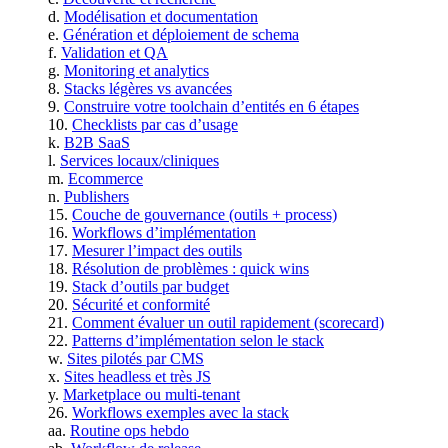
Modélisation et documentation
Génération et déploiement de schema
Validation et QA
Monitoring et analytics
Stacks légères vs avancées
Construire votre toolchain d’entités en 6 étapes
Checklists par cas d’usage
B2B SaaS
Services locaux/cliniques
Ecommerce
Publishers
Couche de gouvernance (outils + process)
Workflows d’implémentation
Mesurer l’impact des outils
Résolution de problèmes : quick wins
Stack d’outils par budget
Sécurité et conformité
Comment évaluer un outil rapidement (scorecard)
Patterns d’implémentation selon le stack
Sites pilotés par CMS
Sites headless et très JS
Marketplace ou multi-tenant
Workflows exemples avec la stack
Routine ops hebdo