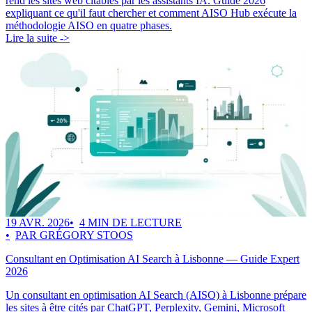
rend les sites web citables par les assistants IA. Guide 2026
expliquant ce qu'il faut chercher et comment AISO Hub exécute la
méthodologie AISO en quatre phases.
Lire la suite ->
19 AVR. 2026
4 MIN DE LECTURE
PAR GRÉGORY STOOS
Consultant en Optimisation AI Search à Lisbonne — Guide Expert
2026
Un consultant en optimisation AI Search (AISO) à Lisbonne prépare
les sites à être cités par ChatGPT, Perplexity, Gemini, Microsoft