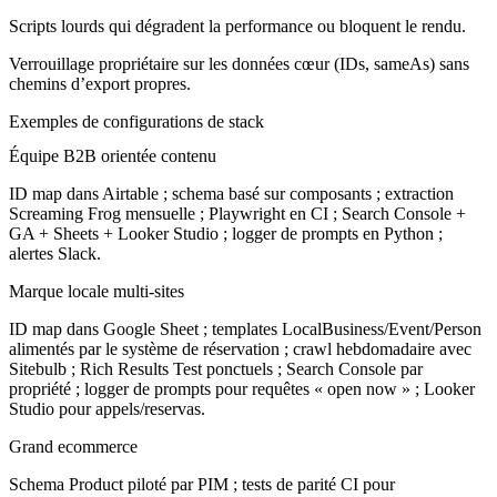
Scripts lourds qui dégradent la performance ou bloquent le rendu.
Verrouillage propriétaire sur les données cœur (IDs, sameAs) sans
chemins d’export propres.
Exemples de configurations de stack
Équipe B2B orientée contenu
ID map dans Airtable ; schema basé sur composants ; extraction
Screaming Frog mensuelle ; Playwright en CI ; Search Console +
GA + Sheets + Looker Studio ; logger de prompts en Python ;
alertes Slack.
Marque locale multi-sites
ID map dans Google Sheet ; templates LocalBusiness/Event/Person
alimentés par le système de réservation ; crawl hebdomadaire avec
Sitebulb ; Rich Results Test ponctuels ; Search Console par
propriété ; logger de prompts pour requêtes « open now » ; Looker
Studio pour appels/reservas.
Grand ecommerce
Schema Product piloté par PIM ; tests de parité CI pour