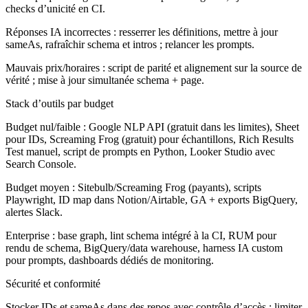
checks d’unicité en CI.
Réponses IA incorrectes : resserrer les définitions, mettre à jour
sameAs, rafraîchir schema et intros ; relancer les prompts.
Mauvais prix/horaires : script de parité et alignement sur la source de
vérité ; mise à jour simultanée schema + page.
Stack d’outils par budget
Budget nul/faible : Google NLP API (gratuit dans les limites), Sheet
pour IDs, Screaming Frog (gratuit) pour échantillons, Rich Results
Test manuel, script de prompts en Python, Looker Studio avec
Search Console.
Budget moyen : Sitebulb/Screaming Frog (payants), scripts
Playwright, ID map dans Notion/Airtable, GA + exports BigQuery,
alertes Slack.
Enterprise : base graph, lint schema intégré à la CI, RUM pour
rendu de schema, BigQuery/data warehouse, harness IA custom
pour prompts, dashboards dédiés de monitoring.
Sécurité et conformité
Stocker IDs et sameAs dans des repos avec contrôle d’accès ; limiter