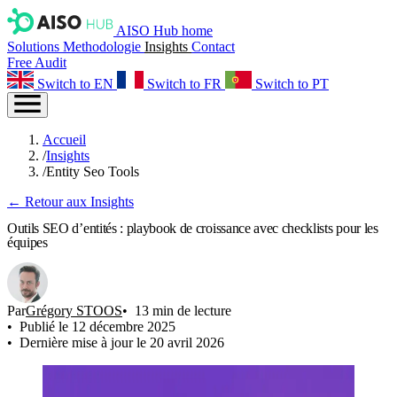
AISO Hub home
Solutions
Methodologie
Insights
Contact
Free Audit
Switch to EN
Switch to FR
Switch to PT
Accueil
/
Insights
/
Entity Seo Tools
← Retour aux Insights
Outils SEO d’entités : playbook de croissance avec checklists pour les
équipes
Par
Grégory STOOS
13 min de lecture
Publié le 12 décembre 2025
Dernière mise à jour le 20 avril 2026