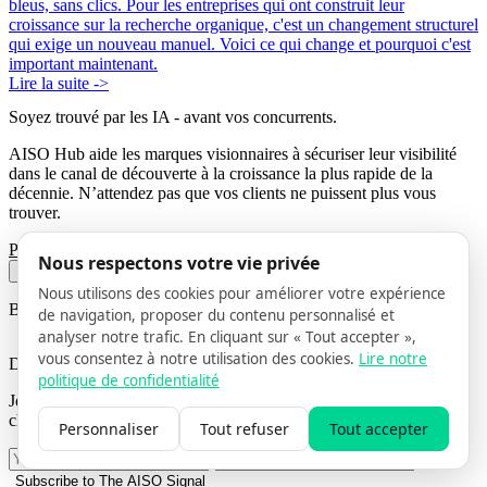
bleus, sans clics. Pour les entreprises qui ont construit leur
croissance sur la recherche organique, c'est un changement structurel
qui exige un nouveau manuel. Voici ce qui change et pourquoi c'est
important maintenant.
Lire la suite ->
Soyez trouvé par les IA
- avant vos concurrents.
AISO Hub aide les marques visionnaires à sécuriser leur visibilité
dans le canal de découverte à la croissance la plus rapide de la
décennie. N’attendez pas que vos clients ne puissent plus vous
trouver.
Parlez à un expert
Découvrir nos solutions
Nous respectons votre vie privée
Nous utilisons des cookies pour améliorer votre expérience
BEFORE YOU GO
de navigation, proposer du contenu personnalisé et
analyser notre trafic. En cliquant sur « Tout accepter »,
vous consentez à notre utilisation des cookies.
Lire notre
Don't miss the AI search shift
politique de confidentialité
Join
The AISO Signal
- monthly insights on how AI search is
changing how customers find businesses like yours.
Personnaliser
Tout refuser
Tout accepter
Subscribe to The AISO Signal