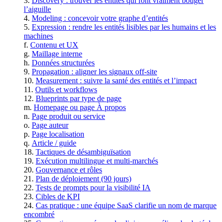
Discovery : trouver les entités qui font vraiment bouger
l’aiguille
Modeling : concevoir votre graphe d’entités
Expression : rendre les entités lisibles par les humains et les
machines
Contenu et UX
Maillage interne
Données structurées
Propagation : aligner les signaux off-site
Measurement : suivre la santé des entités et l’impact
Outils et workflows
Blueprints par type de page
Homepage ou page À propos
Page produit ou service
Page auteur
Page localisation
Article / guide
Tactiques de désambiguïsation
Exécution multilingue et multi-marchés
Gouvernance et rôles
Plan de déploiement (90 jours)
Tests de prompts pour la visibilité IA
Cibles de KPI
Cas pratique : une équipe SaaS clarifie un nom de marque
encombré