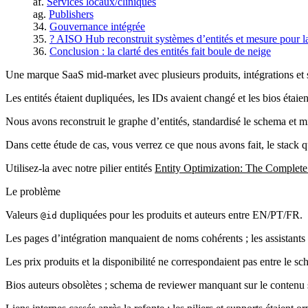
Services locaux/cliniques
Publishers
Gouvernance intégrée
? AISO Hub reconstruit systèmes d’entités et mesure pour l
Conclusion : la clarté des entités fait boule de neige
Une marque SaaS mid-market avec plusieurs produits, intégrations et sit
Les entités étaient dupliquées, les IDs avaient changé et les bios étaie
Nous avons reconstruit le graphe d’entités, standardisé le schema et mi
Dans cette étude de cas, vous verrez ce que nous avons fait, le stack qu
Utilisez-la avec notre pilier entités
Entity Optimization: The Complet
Le problème
Valeurs
dupliquées pour les produits et auteurs entre EN/PT/FR.
@id
Les pages d’intégration manquaient de noms cohérents ; les assistants c
Les prix produits et la disponibilité ne correspondaient pas entre le sc
Bios auteurs obsolètes ; schema de reviewer manquant sur le contenu 