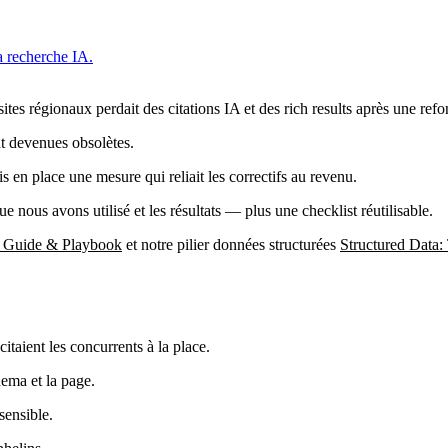
a recherche IA.
es régionaux perdait des citations IA et des rich results après une refo
nt devenues obsolètes.
s en place une mesure qui reliait les correctifs au revenu.
e nous avons utilisé et les résultats — plus une checklist réutilisable.
e Guide & Playbook
et notre pilier données structurées
Structured Data
itaient les concurrents à la place.
hema et la page.
sensible.