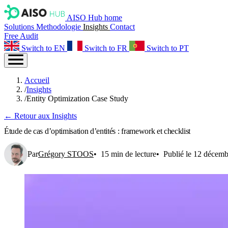
AISO Hub home
Solutions
Methodologie
Insights
Contact
Free Audit
Switch to EN
Switch to FR
Switch to PT
Accueil
/
Insights
/
Entity Optimization Case Study
← Retour aux Insights
Étude de cas d’optimisation d’entités : framework et checklist
Par
Grégory STOOS
15 min de lecture
Publié le 12 décem