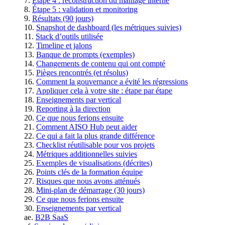
Étape 4 : reconstruction du maillage interne
Étape 5 : validation et monitoring
Résultats (90 jours)
Snapshot de dashboard (les métriques suivies)
Stack d’outils utilisée
Timeline et jalons
Banque de prompts (exemples)
Changements de contenu qui ont compté
Pièges rencontrés (et résolus)
Comment la gouvernance a évité les régressions
Appliquer cela à votre site : étape par étape
Enseignements par vertical
Reporting à la direction
Ce que nous ferions ensuite
Comment AISO Hub peut aider
Ce qui a fait la plus grande différence
Checklist réutilisable pour vos projets
Métriques additionnelles suivies
Exemples de visualisations (décrites)
Points clés de la formation équipe
Risques que nous avons atténués
Mini-plan de démarrage (30 jours)
Ce que nous ferions ensuite
Enseignements par vertical
B2B SaaS