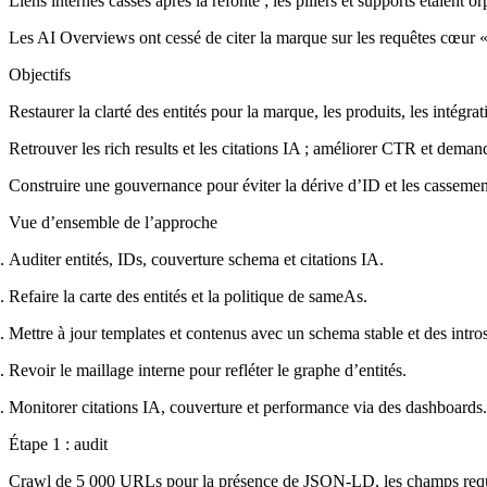
Liens internes cassés après la refonte ; les piliers et supports étaient or
Les AI Overviews ont cessé de citer la marque sur les requêtes cœur «
Objectifs
Restaurer la clarté des entités pour la marque, les produits, les intégrati
Retrouver les rich results et les citations IA ; améliorer CTR et dema
Construire une gouvernance pour éviter la dérive d’ID et les cassement
Vue d’ensemble de l’approche
Auditer entités, IDs, couverture schema et citations IA.
Refaire la carte des entités et la politique de sameAs.
Mettre à jour templates et contenus avec un schema stable et des intros
Revoir le maillage interne pour refléter le graphe d’entités.
Monitorer citations IA, couverture et performance via des dashboards.
Étape 1 : audit
Crawl de 5 000 URLs pour la présence de JSON-LD, les champs requis