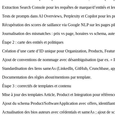
Extraction Search Console pour les requêtes de marque/d’entités et les 
Tests de prompts dans AI Overviews, Perplexity et Copilot pour les pri
Récupération des scores de saillance via Google NLP sur les pages pili
Journalisation des mismatches : prix vs page, horaires vs schema, aute
Étape 2 : carte des entités et politiques
Création d’une carte d’ID unique pour Organization, Products, Featur
Ajout de conventions de nommage avec désambiguïsation (par ex. « P
Standardisation des liens sameAs (LinkedIn, GitHub, Crunchbase, app s
Documentation des règles about/mentions par template.
Étape 3 : correctifs de templates et contenu
Mise à jour des templates Article, Product et Integration pour référence
Ajout du schema Product/SoftwareApplication avec offers, identifiants 
Actualisation des bios auteurs avec crédentials et sameAs ; ajout de