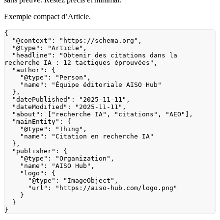
Exemple compact d’Article.
{
"@context"
:
"https://schema.org"
,
"@type"
:
"Article"
,
"headline"
:
"Obtenir des citations dans la 
recherche IA : 12 tactiques éprouvées"
,
"author"
:
{
"@type"
:
"Person"
,
"name"
:
"Équipe éditoriale AISO Hub"
}
,
"datePublished"
:
"2025-11-11"
,
"dateModified"
:
"2025-11-11"
,
"about"
:
[
"recherche IA"
,
"citations"
,
"AEO"
]
,
"mainEntity"
:
{
"@type"
:
"Thing"
,
"name"
:
"Citation en recherche IA"
}
,
"publisher"
:
{
"@type"
:
"Organization"
,
"name"
:
"AISO Hub"
,
"logo"
:
{
"@type"
:
"ImageObject"
,
"url"
:
"https://aiso-hub.com/logo.png"
}
}
}