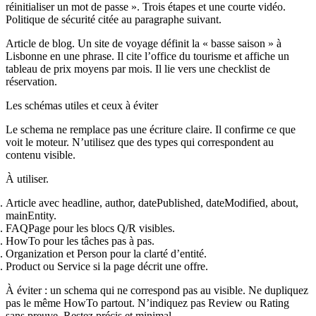
réinitialiser un mot de passe ». Trois étapes et une courte vidéo.
Politique de sécurité citée au paragraphe suivant.
Article de blog. Un site de voyage définit la « basse saison » à
Lisbonne en une phrase. Il cite l’office du tourisme et affiche un
tableau de prix moyens par mois. Il lie vers une checklist de
réservation.
Les schémas utiles et ceux à éviter
Le schema ne remplace pas une écriture claire. Il confirme ce que
voit le moteur. N’utilisez que des types qui correspondent au
contenu visible.
À utiliser.
Article avec headline, author, datePublished, dateModified, about,
mainEntity.
FAQPage pour les blocs Q/R visibles.
HowTo pour les tâches pas à pas.
Organization et Person pour la clarté d’entité.
Product ou Service si la page décrit une offre.
À éviter : un schema qui ne correspond pas au visible. Ne dupliquez
pas le même HowTo partout. N’indiquez pas Review ou Rating
sans preuve. Restez précis et minimal.