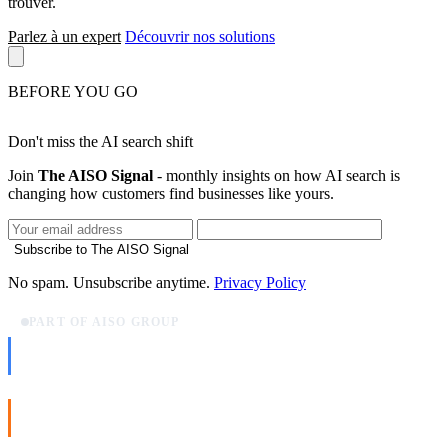
trouver.
Parlez à un expert
Découvrir nos solutions
BEFORE YOU GO
Don't miss the AI search shift
Join
The AISO Signal
- monthly insights on how AI search is
changing how customers find businesses like yours.
Subscribe to The AISO Signal
No spam. Unsubscribe anytime.
Privacy Policy
PART OF AISO GROUP
AISO Dev
Ship AI, not slideware.
AISO Buzz
Social that actually grows.