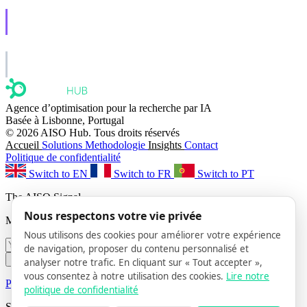
AISO Learn
Learn to show up in AI answers.
AISO Group
The specialist AI group for real businesses.
Agence d’optimisation pour la recherche par IA
Basée à Lisbonne, Portugal
© 2026 AISO Hub. Tous droits réservés
Accueil
Solutions
Methodologie
Insights
Contact
Politique de confidentialité
Switch to EN
Switch to FR
Switch to PT
The AISO Signal
Nous respectons votre vie privée
Monthly AI search insights. No spam.
Nous utilisons des cookies pour améliorer votre expérience
de navigation, proposer du contenu personnalisé et
Subscribe
analyser notre trafic. En cliquant sur « Tout accepter »,
vous consentez à notre utilisation des cookies.
Lire notre
Privacy Policy
· Unsubscribe anytime
politique de confidentialité
Suivez-nous