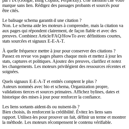
par l’IA (Google, Bing Copilot, Perplexity). Une mention cite votre
marque sans lien. Rédigez des passages probants et sourcés pour
être cités.
Le balisage schema garantit‑il une citation ?
Non. Le schema aide les moteurs à comprendre, mais la citation va
aux pages qui répondent clairement, de façon fiable et avec des
preuves. Combinez Article/FAQ/HowTo avec définitions courtes,
stats sourcées et signaux E‑E‑A‑T.
À quelle fréquence mettre à jour pour conserver des citations ?
Passez en revue vos pages phares chaque mois et mettez à jour les
stats, captures et politiques. Ajoutez des preuves, clarifiez et notez
les changements. Les moteurs privilégient des ressources récentes et
soignées.
Quels signaux E‑E‑A‑T et entités comptent le plus ?
Auteurs nommés avec bio et schema, Organization propre,
validations tierces et sources primaires. Affichez bylines, dates et
historique des mises à jour pour renforcer la confiance.
Les liens sortants aident‑ils ou nuisent‑ils ?
Bien choisis, ils renforcent la crédibilité. Évitez les liens sans
rapport. Utilisez‑les pour prouver un fait, définir un terme et montrer
la méthode. Les moteurs récompensent le contenu vérifiable.