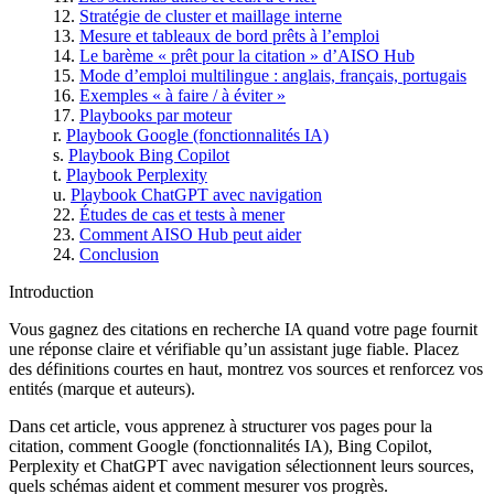
Stratégie de cluster et maillage interne
Mesure et tableaux de bord prêts à l’emploi
Le barème « prêt pour la citation » d’AISO Hub
Mode d’emploi multilingue : anglais, français, portugais
Exemples « à faire / à éviter »
Playbooks par moteur
Playbook Google (fonctionnalités IA)
Playbook Bing Copilot
Playbook Perplexity
Playbook ChatGPT avec navigation
Études de cas et tests à mener
Comment AISO Hub peut aider
Conclusion
Introduction
Vous gagnez des citations en recherche IA quand votre page fournit
une réponse claire et vérifiable qu’un assistant juge fiable. Placez
des définitions courtes en haut, montrez vos sources et renforcez vos
entités (marque et auteurs).
Dans cet article, vous apprenez à structurer vos pages pour la
citation, comment Google (fonctionnalités IA), Bing Copilot,
Perplexity et ChatGPT avec navigation sélectionnent leurs sources,
quels schémas aident et comment mesurer vos progrès.