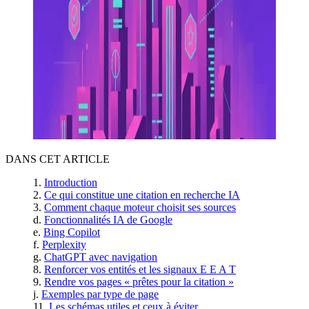
DANS CET ARTICLE
Introduction
Ce qui constitue une citation en recherche IA
Comment chaque moteur choisit ses sources
Fonctionnalités IA de Google
Bing Copilot
Perplexity
ChatGPT avec navigation
Renforcer vos entités et les signaux E E A T
Rendre vos pages « prêtes pour la citation »
Exemples par type de page
Les schémas utiles et ceux à éviter