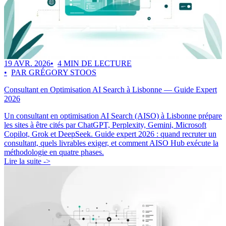
19 AVR. 2026
4 MIN DE LECTURE
PAR GRÉGORY STOOS
Consultant en Optimisation AI Search à Lisbonne — Guide Expert
2026
Un consultant en optimisation AI Search (AISO) à Lisbonne prépare
les sites à être cités par ChatGPT, Perplexity, Gemini, Microsoft
Copilot, Grok et DeepSeek. Guide expert 2026 : quand recruter un
consultant, quels livrables exiger, et comment AISO Hub exécute la
méthodologie en quatre phases.
Lire la suite ->