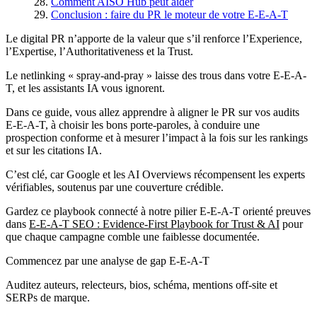
Comment AISO Hub peut aider
Conclusion : faire du PR le moteur de votre E-E-A-T
Le digital PR n’apporte de la valeur que s’il renforce l’Experience,
l’Expertise, l’Authoritativeness et la Trust.
Le netlinking « spray-and-pray » laisse des trous dans votre E-E-A-
T, et les assistants IA vous ignorent.
Dans ce guide, vous allez apprendre à aligner le PR sur vos audits
E-E-A-T, à choisir les bons porte-paroles, à conduire une
prospection conforme et à mesurer l’impact à la fois sur les rankings
et sur les citations IA.
C’est clé, car Google et les AI Overviews récompensent les experts
vérifiables, soutenus par une couverture crédible.
Gardez ce playbook connecté à notre pilier E-E-A-T orienté preuves
dans
E-E-A-T SEO : Evidence-First Playbook for Trust & AI
pour
que chaque campagne comble une faiblesse documentée.
Commencez par une analyse de gap E-E-A-T
Auditez auteurs, relecteurs, bios, schéma, mentions off-site et
SERPs de marque.