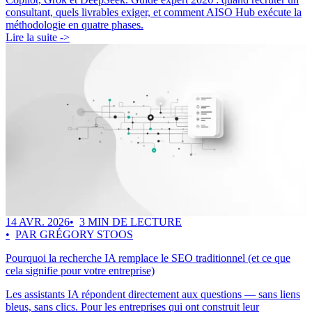
consultant, quels livrables exiger, et comment AISO Hub exécute la
méthodologie en quatre phases.
Lire la suite ->
14 AVR. 2026
3 MIN DE LECTURE
PAR GRÉGORY STOOS
Pourquoi la recherche IA remplace le SEO traditionnel (et ce que
cela signifie pour votre entreprise)
Les assistants IA répondent directement aux questions — sans liens
bleus, sans clics. Pour les entreprises qui ont construit leur