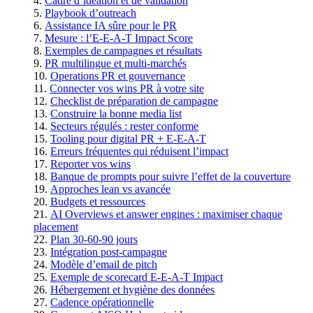
Cadre d’idéation et de validation
Playbook d’outreach
Assistance IA sûre pour le PR
Mesure : l’E-E-A-T Impact Score
Exemples de campagnes et résultats
PR multilingue et multi‑marchés
Operations PR et gouvernance
Connecter vos wins PR à votre site
Checklist de préparation de campagne
Construire la bonne media list
Secteurs régulés : rester conforme
Tooling pour digital PR + E-E-A-T
Erreurs fréquentes qui réduisent l’impact
Reporter vos wins
Banque de prompts pour suivre l’effet de la couverture
Approches lean vs avancée
Budgets et ressources
AI Overviews et answer engines : maximiser chaque
placement
Plan 30-60-90 jours
Intégration post‑campagne
Modèle d’email de pitch
Exemple de scorecard E-E-A-T Impact
Hébergement et hygiène des données
Cadence opérationnelle