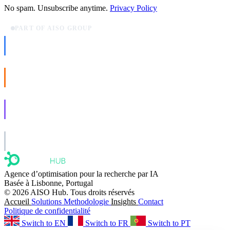
No spam. Unsubscribe anytime.
Privacy Policy
PART OF AISO GROUP
AISO Dev
Ship AI, not slideware.
AISO Buzz
Social that actually grows.
AISO Learn
Learn to show up in AI answers.
AISO Group
The specialist AI group for real businesses.
Agence d’optimisation pour la recherche par IA
Basée à Lisbonne, Portugal
© 2026 AISO Hub. Tous droits réservés
Accueil
Solutions
Methodologie
Insights
Contact
Politique de confidentialité
Switch to EN
Switch to FR
Switch to PT