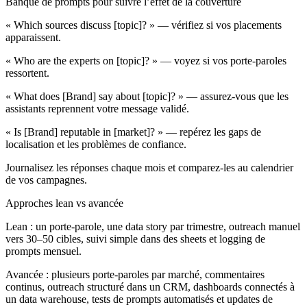
Banque de prompts pour suivre l’effet de la couverture
« Which sources discuss [topic]? » — vérifiez si vos placements
apparaissent.
« Who are the experts on [topic]? » — voyez si vos porte‑paroles
ressortent.
« What does [Brand] say about [topic]? » — assurez‑vous que les
assistants reprennent votre message validé.
« Is [Brand] reputable in [market]? » — repérez les gaps de
localisation et les problèmes de confiance.
Journalisez les réponses chaque mois et comparez‑les au calendrier
de vos campagnes.
Approches lean vs avancée
Lean : un porte‑parole, une data story par trimestre, outreach manuel
vers 30–50 cibles, suivi simple dans des sheets et logging de
prompts mensuel.
Avancée : plusieurs porte‑paroles par marché, commentaires
continus, outreach structuré dans un CRM, dashboards connectés à
un data warehouse, tests de prompts automatisés et updates de