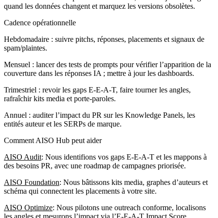
quand les données changent et marquez les versions obsolètes.
Cadence opérationnelle
Hebdomadaire : suivre pitchs, réponses, placements et signaux de
spam/plaintes.
Mensuel : lancer des tests de prompts pour vérifier l’apparition de la
couverture dans les réponses IA ; mettre à jour les dashboards.
Trimestriel : revoir les gaps E‑E‑A‑T, faire tourner les angles,
rafraîchir kits media et porte‑paroles.
Annuel : auditer l’impact du PR sur les Knowledge Panels, les
entités auteur et les SERPs de marque.
Comment AISO Hub peut aider
AISO Audit
: Nous identifions vos gaps E‑E‑A‑T et les mappons à
des besoins PR, avec une roadmap de campagnes priorisée.
AISO Foundation
: Nous bâtissons kits media, graphes d’auteurs et
schéma qui connectent les placements à votre site.
AISO Optimize
: Nous pilotons une outreach conforme, localisons
les angles et mesurons l’impact via l’E‑E‑A‑T Impact Score.