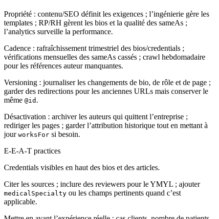
Propriété : contenu/SEO définit les exigences ; l’ingénierie gère les
templates ; RP/RH gèrent les bios et la qualité des sameAs ;
l’analytics surveille la performance.
Cadence : rafraîchissement trimestriel des bios/credentials ;
vérifications mensuelles des sameAs cassés ; crawl hebdomadaire
pour les références auteur manquantes.
Versioning : journaliser les changements de bio, de rôle et de page ;
garder des redirections pour les anciennes URLs mais conserver le
même
.
@id
Désactivation : archiver les auteurs qui quittent l’entreprise ;
rediriger les pages ; garder l’attribution historique tout en mettant à
jour
si besoin.
worksFor
E-E-A-T practices
Credentials visibles en haut des bios et des articles.
Citer les sources ; inclure des reviewers pour le YMYL ; ajouter
ou les champs pertinents quand c’est
medicalSpecialty
applicable.
Mettre en avant l’expérience réelle : cas clients, nombre de patients,