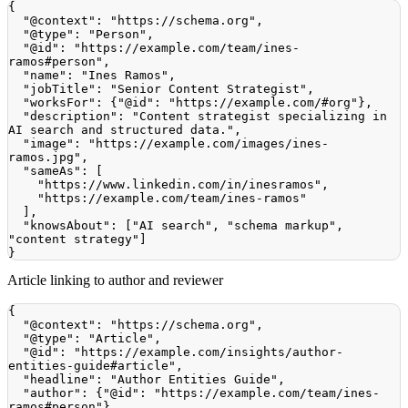
{
"@context"
:
"https://schema.org"
,
"@type"
:
"Person"
,
"@id"
:
"https://example.com/team/ines-
ramos#person"
,
"name"
:
"Ines Ramos"
,
"jobTitle"
:
"Senior Content Strategist"
,
"worksFor"
:
{
"@id"
:
"https://example.com/#org"
}
,
"description"
:
"Content strategist specializing in 
AI search and structured data."
,
"image"
:
"https://example.com/images/ines-
ramos.jpg"
,
"sameAs"
:
[
"https://www.linkedin.com/in/inesramos"
,
"https://example.com/team/ines-ramos"
]
,
"knowsAbout"
:
[
"AI search"
,
"schema markup"
,
"content strategy"
]
}
Article linking to author and reviewer
{
"@context"
:
"https://schema.org"
,
"@type"
:
"Article"
,
"@id"
:
"https://example.com/insights/author-
entities-guide#article"
,
"headline"
:
"Author Entities Guide"
,
"author"
:
{
"@id"
:
"https://example.com/team/ines-
ramos#person"
}
,