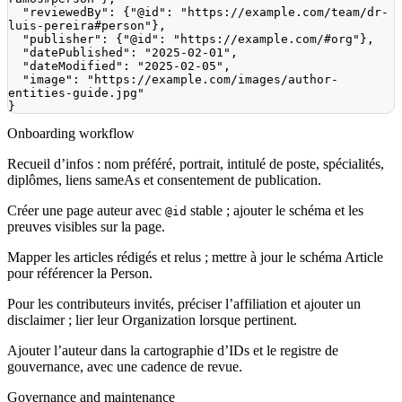
"reviewedBy"
:
{
"@id"
:
"https://example.com/team/dr-
luis-pereira#person"
}
,
"publisher"
:
{
"@id"
:
"https://example.com/#org"
}
,
"datePublished"
:
"2025-02-01"
,
"dateModified"
:
"2025-02-05"
,
"image"
:
"https://example.com/images/author-
entities-guide.jpg"
}
Onboarding workflow
Recueil d’infos : nom préféré, portrait, intitulé de poste, spécialités,
diplômes, liens sameAs et consentement de publication.
Créer une page auteur avec
stable ; ajouter le schéma et les
@id
preuves visibles sur la page.
Mapper les articles rédigés et relus ; mettre à jour le schéma Article
pour référencer la Person.
Pour les contributeurs invités, préciser l’affiliation et ajouter un
disclaimer ; lier leur Organization lorsque pertinent.
Ajouter l’auteur dans la cartographie d’IDs et le registre de
gouvernance, avec une cadence de revue.
Governance and maintenance