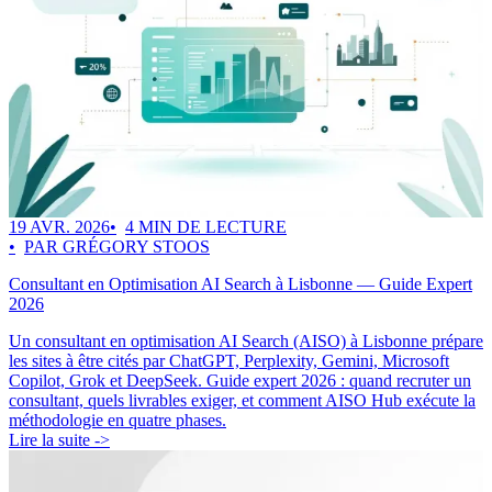
19 AVR. 2026
4 MIN DE LECTURE
PAR GRÉGORY STOOS
Consultant en Optimisation AI Search à Lisbonne — Guide Expert
2026
Un consultant en optimisation AI Search (AISO) à Lisbonne prépare
les sites à être cités par ChatGPT, Perplexity, Gemini, Microsoft
Copilot, Grok et DeepSeek. Guide expert 2026 : quand recruter un
consultant, quels livrables exiger, et comment AISO Hub exécute la
méthodologie en quatre phases.
Lire la suite ->