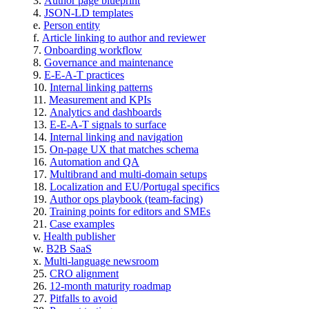
Author page blueprint
JSON-LD templates
Person entity
Article linking to author and reviewer
Onboarding workflow
Governance and maintenance
E-E-A-T practices
Internal linking patterns
Measurement and KPIs
Analytics and dashboards
E-E-A-T signals to surface
Internal linking and navigation
On-page UX that matches schema
Automation and QA
Multibrand and multi-domain setups
Localization and EU/Portugal specifics
Author ops playbook (team-facing)
Training points for editors and SMEs
Case examples
Health publisher
B2B SaaS
Multi-language newsroom
CRO alignment
12-month maturity roadmap
Pitfalls to avoid