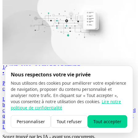
14 AVR. 2026
3 MIN DE LECTURE
PAR GRÉGORY STOOS
Nous respectons votre vie privée
Nous utilisons des cookies pour améliorer votre expérience
Pourquoi la recherche IA remplace le SEO traditionnel (et ce que
cela signifie pour votre entreprise)
de navigation, proposer du contenu personnalisé et
analyser notre trafic. En cliquant sur « Tout accepter »,
Les assistants IA répondent directement aux questions — sans liens
vous consentez à notre utilisation des cookies.
Lire notre
bleus, sans clics. Pour les entreprises qui ont construit leur
politique de confidentialité
croissance sur la recherche organique, c'est un changement structurel
qui exige un nouveau manuel. Voici ce qui change et pourquoi c'est
Personnaliser
Tout refuser
Tout accepter
important maintenant.
Lire la suite ->
Soyez trouvé par les IA
- avant vos concurrents.