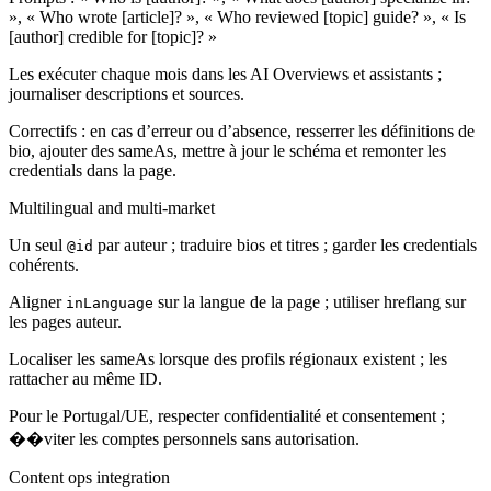
», « Who wrote [article]? », « Who reviewed [topic] guide? », « Is
[author] credible for [topic]? »
Les exécuter chaque mois dans les AI Overviews et assistants ;
journaliser descriptions et sources.
Correctifs : en cas d’erreur ou d’absence, resserrer les définitions de
bio, ajouter des sameAs, mettre à jour le schéma et remonter les
credentials dans la page.
Multilingual and multi-market
Un seul
par auteur ; traduire bios et titres ; garder les credentials
@id
cohérents.
Aligner
sur la langue de la page ; utiliser hreflang sur
inLanguage
les pages auteur.
Localiser les sameAs lorsque des profils régionaux existent ; les
rattacher au même ID.
Pour le Portugal/UE, respecter confidentialité et consentement ;
��viter les comptes personnels sans autorisation.
Content ops integration