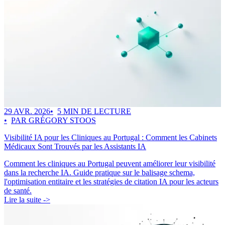
29 AVR. 2026
5 MIN DE LECTURE
PAR GRÉGORY STOOS
Visibilité IA pour les Cliniques au Portugal : Comment les Cabinets
Médicaux Sont Trouvés par les Assistants IA
Comment les cliniques au Portugal peuvent améliorer leur visibilité
dans la recherche IA. Guide pratique sur le balisage schema,
l'optimisation entitaire et les stratégies de citation IA pour les acteurs
de santé.
Lire la suite ->