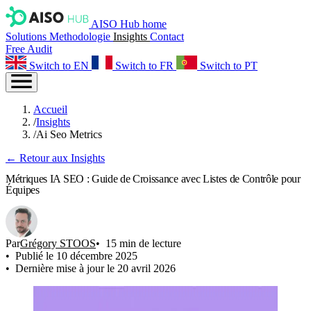
AISO Hub home
Solutions
Methodologie
Insights
Contact
Free Audit
Switch to EN
Switch to FR
Switch to PT
Accueil
/
Insights
/
Ai Seo Metrics
← Retour aux Insights
Métriques IA SEO : Guide de Croissance avec Listes de Contrôle pour
Équipes
Par
Grégory STOOS
15 min de lecture
Publié le 10 décembre 2025
Dernière mise à jour le 20 avril 2026