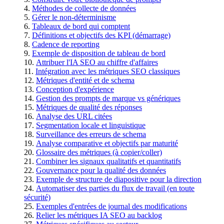
Méthodes de collecte de données
Gérer le non-déterminisme
Tableaux de bord qui comptent
Définitions et objectifs des KPI (démarrage)
Cadence de reporting
Exemple de disposition de tableau de bord
Attribuer l'IA SEO au chiffre d'affaires
Intégration avec les métriques SEO classiques
Métriques d'entité et de schema
Conception d'expérience
Gestion des prompts de marque vs génériques
Métriques de qualité des réponses
Analyse des URL citées
Segmentation locale et linguistique
Surveillance des erreurs de schema
Analyse comparative et objectifs par maturité
Glossaire des métriques (à copier/coller)
Combiner les signaux qualitatifs et quantitatifs
Gouvernance pour la qualité des données
Exemple de structure de diapositive pour la direction
Automatiser des parties du flux de travail (en toute
sécurité)
Exemples d'entrées de journal des modifications
Relier les métriques IA SEO au backlog