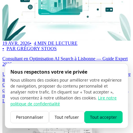
19 AVR. 2026
4 MIN DE LECTURE
PAR GRÉGORY STOOS
Consultant en Optimisation AI Search à Lisbonne — Guide Expert
2026
Nous respectons votre vie privée
Un consultant en optimisation AI Search (AISO) à Lisbonne prépare
les sites à être cités par ChatGPT, Perplexity, Gemini, Microsoft
Nous utilisons des cookies pour améliorer votre expérience
Copilot, Grok et DeepSeek. Guide expert 2026 : quand recruter un
de navigation, proposer du contenu personnalisé et
consultant, quels livrables exiger, et comment AISO Hub exécute la
analyser notre trafic. En cliquant sur « Tout accepter »,
méthodologie en quatre phases.
vous consentez à notre utilisation des cookies.
Lire notre
Lire la suite ->
politique de confidentialité
Personnaliser
Tout refuser
Tout accepter